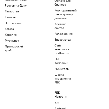
Облако для
бизнеса
Ростов-на-Дону
Корпоративный
Татарстан
регистратор
Тюмень
доменов
Черноземье
Хостинг
сайтов
Кавказ
Рег.решения
Карелия
Знакомства
Мурманск
Сайт
Приморский
знакомств
край
podbor.ru
РБК
Компании
РБК Курсы
Школа
управления
РБК
РБК
Новости
iOS
Android