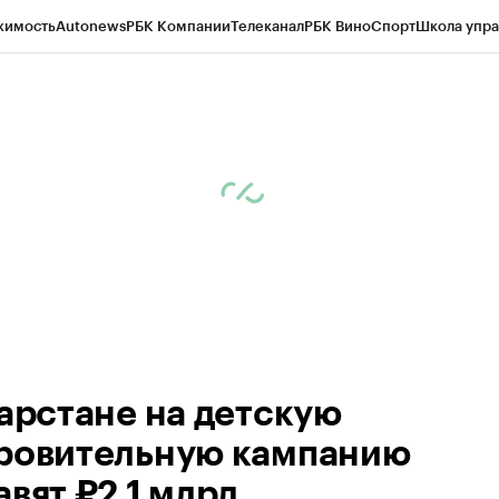
жимость
Autonews
РБК Компании
Телеканал
РБК Вино
Спорт
Школа упра
ипто
РБК Бизнес-среда
Дискуссионный клуб
Исследования
Кредитные 
рагентов
Политика
Экономика
Бизнес
Технологии и медиа
Финансы
Рын
тарстане на детскую
ровительную кампанию
вят ₽2,1 млрд