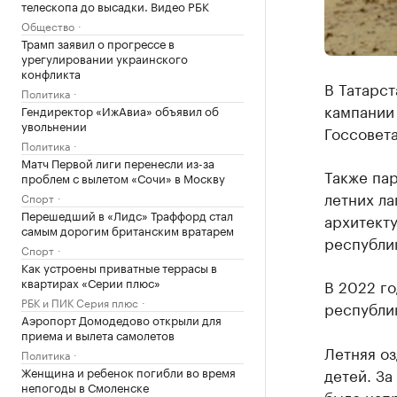
телескопа до высадки. Видео РБК
Общество
Трамп заявил о прогрессе в
урегулировании украинского
конфликта
В Татарст
Политика
кампании 
Гендиректор «ИжАвиа» объявил об
увольнении
Госсовета
Политика
Матч Первой лиги перенесли из-за
Также пар
проблем с вылетом «Сочи» в Москву
летних ла
Спорт
Перешедший в «Лидс» Траффорд стал
архитекту
самым дорогим британским вратарем
республик
Спорт
Как устроены приватные террасы в
квартирах «Серии плюс»
В 2022 го
РБК и ПИК Серия плюс
республик
Аэропорт Домодедово открыли для
приема и вылета самолетов
Летняя оз
Политика
Женщина и ребенок погибли во время
детей. За
непогоды в Смоленске
было напр