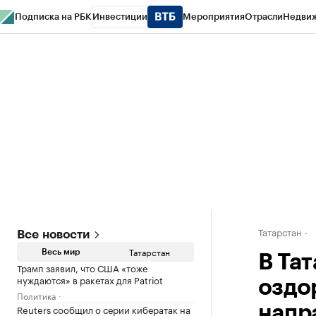
Подписка на РБК
Инвестиции
Мероприятия
Отрасли
Недви
РБК Life
Тренды
Визионеры
Национальные проекты
Город
Стиль
Кр
Спецпроекты СПб
Конференции СПб
Спецпроекты
Проверка конт
Татарстан
Все новости
Татарстан
Весь мир
В Та
Трамп заявил, что США «тоже
нуждаются» в ракетах для Patriot
оздо
Политика
Reuters сообщил о серии кибератак на
напра