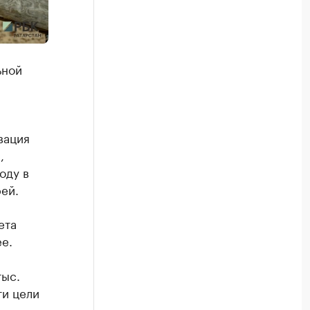
ьной
вация
,
оду в
ей.
ета
е.
тыс.
ти цели