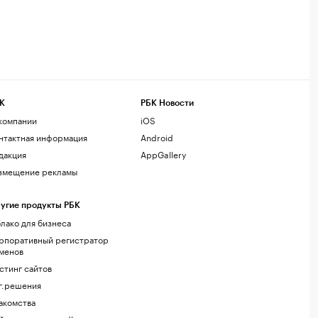
К
РБК Новости
компании
iOS
нтактная информация
Android
дакция
AppGallery
змещение рекламы
угие продукты РБК
лако для бизнеса
рпоративный регистратор
менов
стинг сайтов
г.решения
акомства