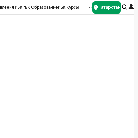
Татарстан
вления РБК
РБК Образование
РБК Курсы
рейтинги
Франшизы
Газета
ок наличной валюты