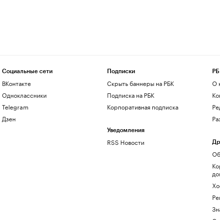
Социальные сети
Подписки
РБ
ВКонтакте
Скрыть баннеры на РБК
О 
Одноклассники
Подписка на РБК
Ко
Telegram
Корпоративная подписка
Ре
Дзен
Ра
Уведомления
RSS Новости
Др
Об
Ко
до
Хо
Ре
Зн