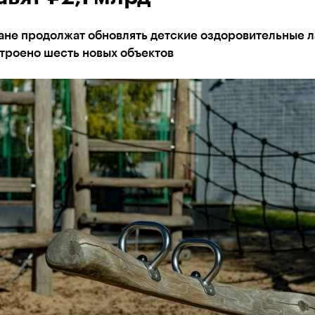
ане продолжат обновлять детские оздоровительные л
троено шесть новых объектов