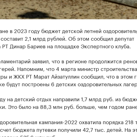
ане в 2023 году бюджет детской летней оздоровител
составит 2,1 млрд рублей. Об этом сообщил депутат
 РТ Динар Бариев на площадке Экспертного клуба.
ламентарий заявил, что в регионе продолжится рено
герей. Напомним, что 4 марта министр строительства
ры и ЖКХ РТ Марат Айзатуллин сообщил, что в этом г
е будут построены 6 детских оздоровительных лагер
ду на детский отдых направили 1,7 млрд руб. из бюдж
и. Это было на 88,3 млн руб. больше, чем годом ране
доровительная кампания-2022 охватила порядка 218 
 счет бюджета путевки получили 42,7 тыс. детей. На э
авлено 535,6 млн руб.