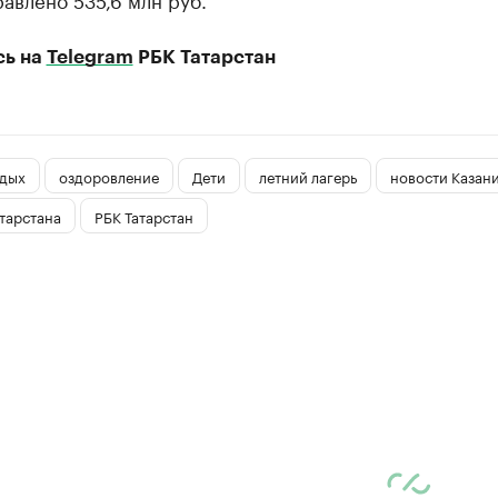
сь на
Telegram
РБК Татарстан
тдых
оздоровление
Дети
летний лагерь
новости Казан
тарстана
РБК Татарстан