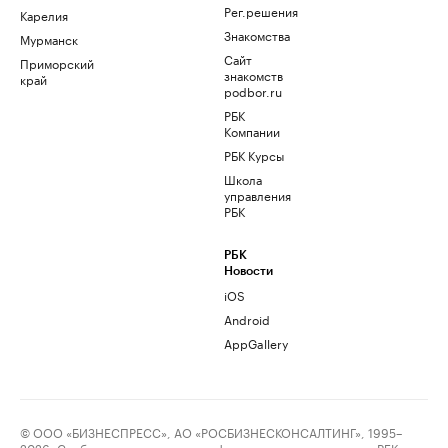
Рег.решения
Карелия
Знакомства
Мурманск
Сайт
Приморский
знакомств
край
podbor.ru
РБК
Компании
РБК Курсы
Школа
управления
РБК
РБК
Новости
iOS
Android
AppGallery
© ООО «БИЗНЕСПРЕСС», АО «РОСБИЗНЕСКОНСАЛТИНГ», 1995–
2026. Сообщения и материалы информационного агентства «РБК»