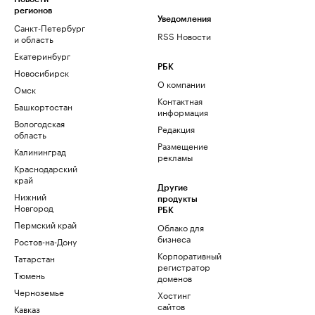
регионов
Уведомления
Санкт-Петербург
RSS Новости
и область
Екатеринбург
РБК
Новосибирск
О компании
Омск
Контактная
Башкортостан
информация
Вологодская
Редакция
область
Размещение
Калининград
рекламы
Краснодарский
край
Другие
Нижний
продукты
Новгород
РБК
Пермский край
Облако для
бизнеса
Ростов-на-Дону
Корпоративный
Татарстан
регистратор
Тюмень
доменов
Черноземье
Хостинг
сайтов
Кавказ