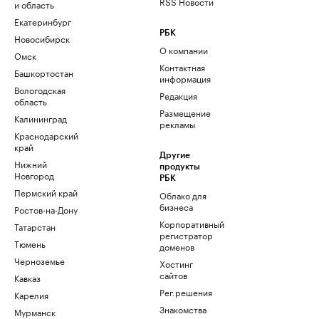
RSS Новости
и область
Екатеринбург
РБК
Новосибирск
О компании
Омск
Контактная
Башкортостан
информация
Вологодская
Редакция
область
Размещение
Калининград
рекламы
Краснодарский
край
Другие
Нижний
продукты
Новгород
РБК
Пермский край
Облако для
бизнеса
Ростов-на-Дону
Корпоративный
Татарстан
регистратор
Тюмень
доменов
Черноземье
Хостинг
сайтов
Кавказ
Рег.решения
Карелия
Знакомства
Мурманск