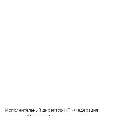
Исполнительный директор НП «Федерация
автошкол РТ» Елена Витюгова рассказала, что в