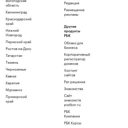
Вологодская
Редакция
область
Размещение
Калининград
рекламы
Краснодарский
край
Другие
Нижний
продукты
Новгород
РБК
Пермский край
Облако для
бизнеса
Ростов-на-Дону
Корпоративный
Татарстан
регистратор
Тюмень
доменов
Черноземье
Хостинг
сайтов
Кавказ
Рег.решения
Карелия
Знакомства
Мурманск
Сайт
Приморский
знакомств
край
podbor.ru
РБК
Компании
РБК Курсы