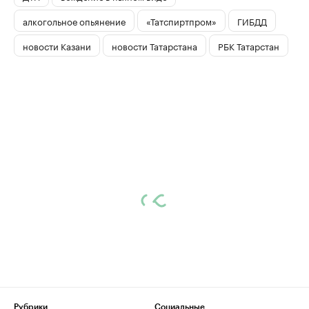
алкогольное опьянение
«Татспиртпром»
ГИБДД
новости Казани
новости Татарстана
РБК Татарстан
Рубрики
Социальные