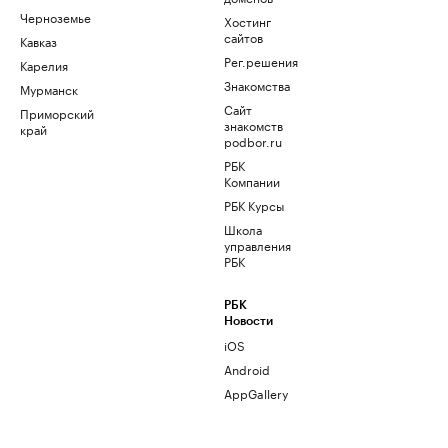
Черноземье
Хостинг
сайтов
Кавказ
Рег.решения
Карелия
Знакомства
Мурманск
Сайт
Приморский
знакомств
край
podbor.ru
РБК
Компании
РБК Курсы
Школа
управления
РБК
РБК
Новости
iOS
Android
AppGallery