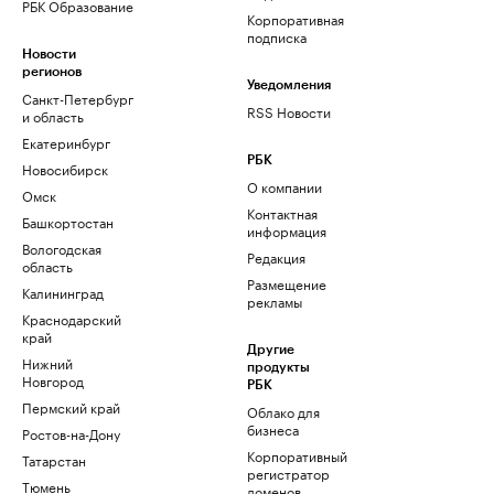
РБК Образование
Корпоративная
подписка
Новости
регионов
Уведомления
Санкт-Петербург
RSS Новости
и область
Екатеринбург
РБК
Новосибирск
О компании
Омск
Контактная
Башкортостан
информация
Вологодская
Редакция
область
Размещение
Калининград
рекламы
Краснодарский
край
Другие
Нижний
продукты
Новгород
РБК
Пермский край
Облако для
бизнеса
Ростов-на-Дону
Корпоративный
Татарстан
регистратор
Тюмень
доменов