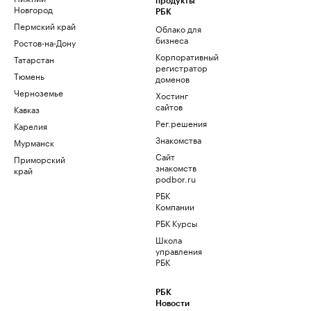
продукты
Новгород
РБК
Пермский край
Облако для
бизнеса
Ростов-на-Дону
Корпоративный
Татарстан
регистратор
Тюмень
доменов
Черноземье
Хостинг
сайтов
Кавказ
Рег.решения
Карелия
Знакомства
Мурманск
Сайт
Приморский
знакомств
край
podbor.ru
РБК
Компании
РБК Курсы
Школа
управления
РБК
РБК
Новости