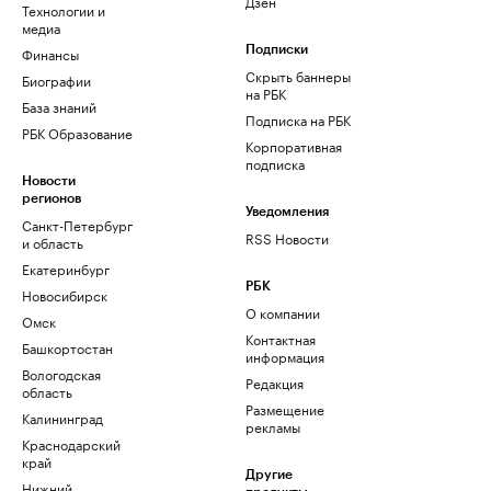
Дзен
Технологии и
медиа
Финансы
Подписки
Скрыть баннеры
Биографии
на РБК
База знаний
Подписка на РБК
РБК Образование
Корпоративная
подписка
Новости
регионов
Уведомления
Санкт-Петербург
RSS Новости
и область
Екатеринбург
РБК
Новосибирск
О компании
Омск
Контактная
Башкортостан
информация
Вологодская
Редакция
область
Размещение
Калининград
рекламы
Краснодарский
край
Другие
Нижний