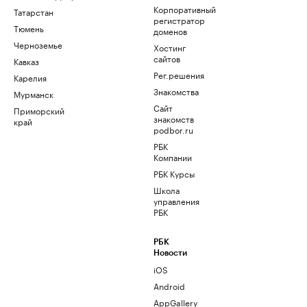
Корпоративный
Татарстан
регистратор
Тюмень
доменов
Черноземье
Хостинг
сайтов
Кавказ
Рег.решения
Карелия
Знакомства
Мурманск
Сайт
Приморский
знакомств
край
podbor.ru
РБК
Компании
РБК Курсы
Школа
управления
РБК
РБК
Новости
iOS
Android
AppGallery