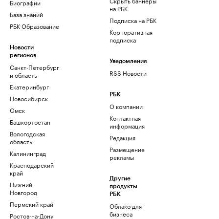
Скрыть баннеры
Биографии
на РБК
База знаний
Подписка на РБК
РБК Образование
Корпоративная
подписка
Новости
регионов
Уведомления
Санкт-Петербург
RSS Новости
и область
Екатеринбург
РБК
Новосибирск
О компании
Омск
Контактная
Башкортостан
информация
Вологодская
Редакция
область
Размещение
Калининград
рекламы
Краснодарский
край
Другие
Нижний
продукты
Новгород
РБК
Пермский край
Облако для
бизнеса
Ростов-на-Дону