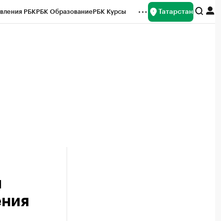
Татарстан
вления РБК
РБК Образование
РБК Курсы
рейтинги
Франшизы
Газета
ок наличной валюты
ы
ения