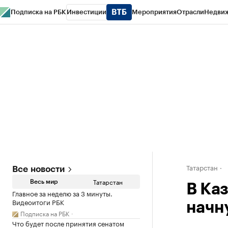
Подписка на РБК
Инвестиции
Мероприятия
Отрасли
Недви
РБК Life
Тренды
Визионеры
Национальные проекты
Город
Стиль
Кр
Спецпроекты СПб
Конференции СПб
Спецпроекты
Проверка конт
Татарстан
Все новости
Татарстан
Весь мир
В Ка
Главное за неделю за 3 минуты.
Видеоитоги РБК
начн
Подписка на РБК
Что будет после принятия сенатом