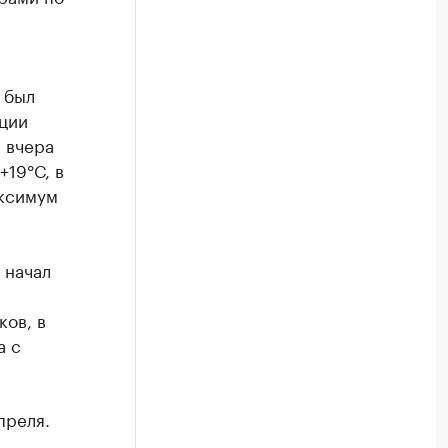
 был
ции
 вчера
+19°С, в
аксимум
 начал
ков, в
а с
преля.