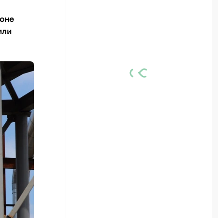
фоне
или