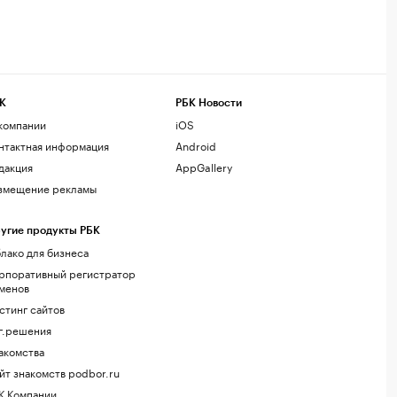
К
РБК Новости
компании
iOS
нтактная информация
Android
дакция
AppGallery
змещение рекламы
угие продукты РБК
лако для бизнеса
рпоративный регистратор
менов
стинг сайтов
г.решения
акомства
йт знакомств podbor.ru
К Компании