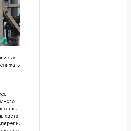
лись к
 снижать
осы
 много
 тепло.
ь света
впереди,
рами по