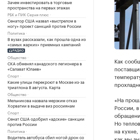
Зачем инвестировать в торговые
пространства на первых этажах
РБК и ПИК Серия плюс
Сенатор США назвал «выстрелом в
ногу» проект санкций против России
Политика
В вузах рассказали, как прошла одна из
«самых жарких» приемных кампаний
РАДИО
Общество
Как сообщ
СКА обменял канадского легионера в
поставщи
«Салават Юлаев»
температу
Спорт
Какие улицы перекроют в Москве из-за
прохладне
триатлона 8 августа. Карта
Общество
«На прош
Мельникова назвала мерзким отказ
Хорватии в выдаче виз россиянам
России, в
Спорт
обращений
Сенат США одобрил «адские» санкции
Но теплов
против России
на кухне,
Политика
Водитель автобуса сбил ногой дрон со
как мы з