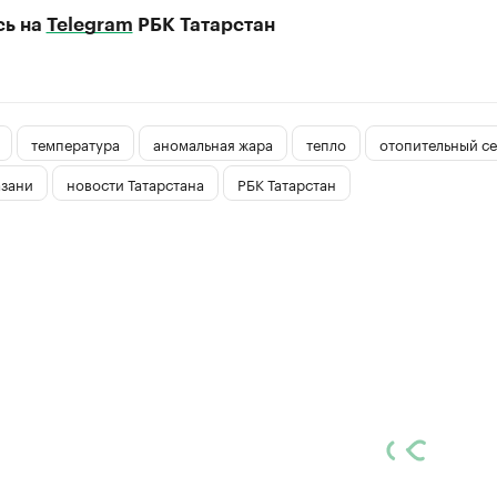
сь на
Telegram
РБК Татарстан
температура
аномальная жара
тепло
отопительный с
азани
новости Татарстана
РБК Татарстан