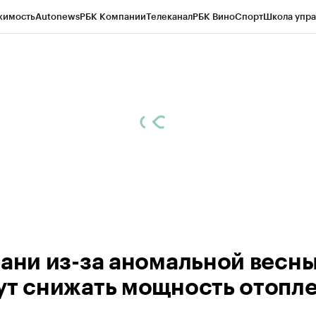
жимость
Autonews
РБК Компании
Телеканал
РБК Вино
Спорт
Школа упра
ипто
РБК Бизнес-среда
Дискуссионный клуб
Исследования
Кредитные 
рагентов
Политика
Экономика
Бизнес
Технологии и медиа
Финансы
Рын
зани из-за аномальной весн
ут снижать мощность отопл