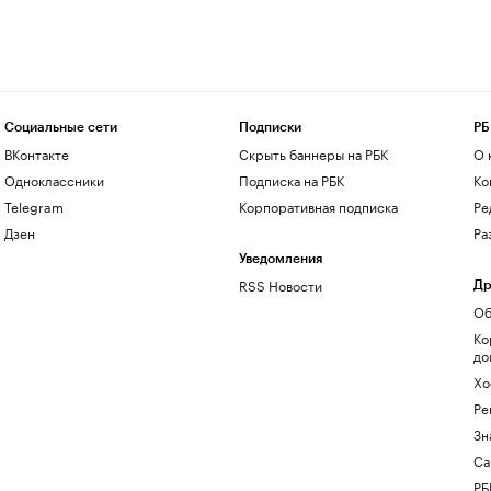
Социальные сети
Подписки
РБ
ВКонтакте
Скрыть баннеры на РБК
О 
Одноклассники
Подписка на РБК
Ко
Telegram
Корпоративная подписка
Ре
Дзен
Ра
Уведомления
RSS Новости
Др
Об
Ко
до
Хо
Ре
Зн
Са
РБ