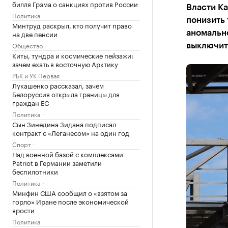
билля Грэма о санкциях против России
Власти Ка
Политика
понизить 
Минтруд раскрыл, кто получит право
на две пенсии
аномально
Общество
выключит
Киты, тундра и космические пейзажи:
зачем ехать в восточную Арктику
РБК и УК Первая
Лукашенко рассказал, зачем
Белоруссия открыла границы для
граждан ЕС
Политика
Сын Зинедина Зидана подписал
контракт с «Леганесом» на один год
Спорт
Над военной базой с комплексами
Patriot в Германии заметили
беспилотники
Политика
Минфин США сообщил о «взятом за
горло» Иране после экономической
ярости
Политика