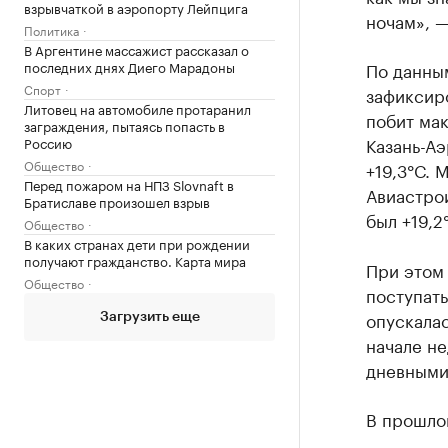
взрывчаткой в аэропорту Лейпцига
ночам», 
Политика
В Аргентине массажист рассказал о
последних днях Диего Марадоны
По данным
Спорт
зафиксир
Литовец на автомобиле протаранил
побит ма
заграждения, пытаясь попасть в
Казань-Аэ
Россию
Общество
+19,3°С. 
Перед пожаром на НПЗ Slovnaft в
Авиастро
Братиславе произошел взрыв
был +19,2
Общество
В каких странах дети при рождении
получают гражданство. Карта мира
При этом 
Общество
поступать
опускалас
Загрузить еще
начале не
дневными 
В прошлом