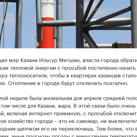
ил мэр Казани Ильсур Метшин, власти города обрати
кам тепловой энергии с просьбой постепенно начать
ру теплоносителя, чтобы в квартирах казанцев стало
е. Отопление в городе будут отключать поэтапно.
лой неделе была аномальная для апреля средней пол
 том числе для Казани, жара. В этой связи было очень
, включая интернет-приемную, с просьбой отключить
ое хозяйство города – это не самовар, не выключател
 одним щелчком его не переключишь. Тем более, что 
наем, иные прогнозы погоды с минусовыми температу