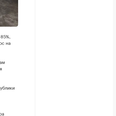
 85%,
ос на
нам
я
публики
ра