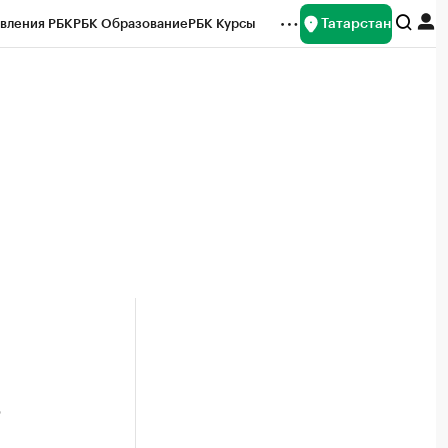
Татарстан
вления РБК
РБК Образование
РБК Курсы
рейтинги
Франшизы
Газета
ок наличной валюты
%