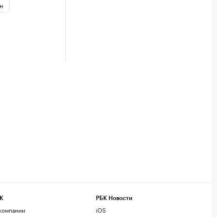
н
К
РБК Новости
компании
iOS