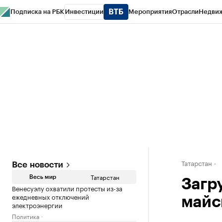
Подписка на РБК
Инвестиции
Мероприятия
Отрасли
Недви
РБК Life
Тренды
Визионеры
Национальные проекты
Город
Стиль
Кр
Спецпроекты СПб
Конференции СПб
Спецпроекты
Проверка конт
Татарстан
Все новости
Татарстан
Весь мир
Загр
Венесуэлу охватили протесты из-за
ежедневных отключений
майс
электроэнергии
Политика