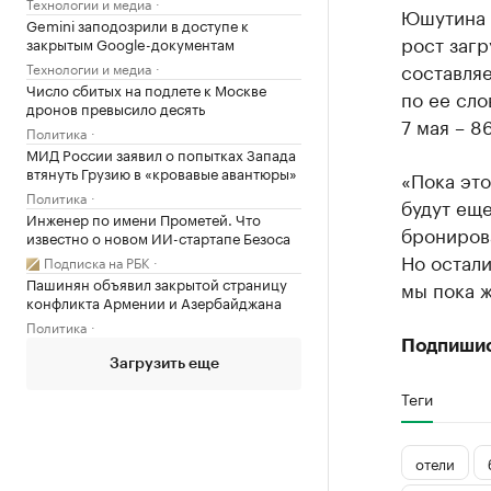
Технологии и медиа
Юшутина с
Gemini заподозрили в доступе к
рост загр
закрытым Google-документам
составляе
Технологии и медиа
Число сбитых на подлете к Москве
по ее сло
дронов превысило десять
7 мая – 8
Политика
МИД России заявил о попытках Запада
втянуть Грузию в «кровавые авантюры»
«Пока это
Политика
будут еще
Инженер по имени Прометей. Что
бронирова
известно о новом ИИ-стартапе Безоса
Но остали
Подписка на РБК
Пашинян объявил закрытой страницу
мы пока 
конфликта Армении и Азербайджана
Политика
Подпиши
Загрузить еще
Теги
отели