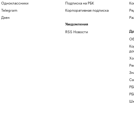
Одноклассники
Подписка на РБК
Ко
Telegram
Корпоративная подписка
Ре
Дзен
Ра
Уведомления
RSS Новости
Др
Об
Ко
до
Хо
Ре
Зн
Са
РБ
РБ
Шк