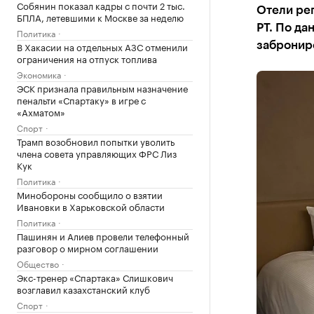
Собянин показал кадры с почти 2 тыс.
Отели рег
БПЛА, летевшими к Москве за неделю
РТ. По д
Политика
В Хакасии на отдельных АЗС отменили
забронир
ограничения на отпуск топлива
Экономика
ЭСК признала правильным назначение
пенальти «Спартаку» в игре с
«Ахматом»
Спорт
Трамп возобновил попытки уволить
члена совета управляющих ФРС Лиз
Кук
Политика
Минобороны сообщило о взятии
Ивановки в Харьковской области
Политика
Пашинян и Алиев провели телефонный
разговор о мирном соглашении
Общество
Экс-тренер «Спартака» Слишкович
возглавил казахстанский клуб
Спорт