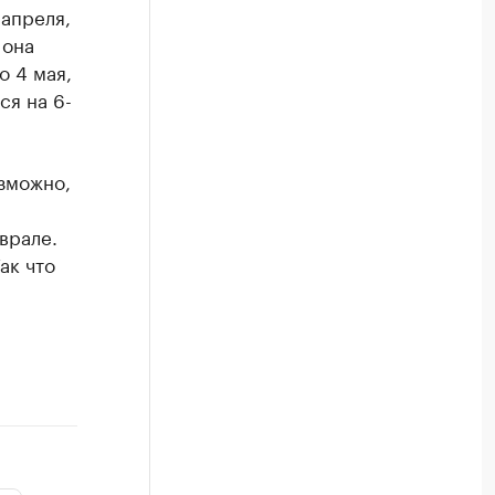
 апреля,
 она
о 4 мая,
ся на 6-
зможно,
врале.
ак что