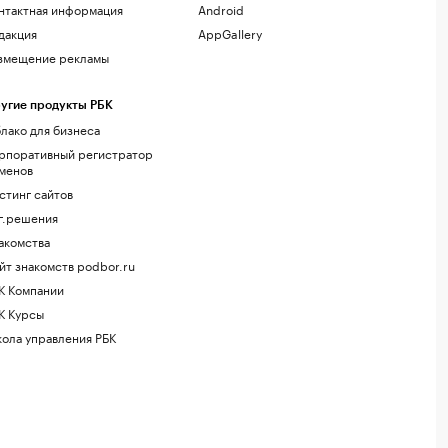
нтактная информация
Android
дакция
AppGallery
змещение рекламы
угие продукты РБК
лако для бизнеса
рпоративный регистратор
менов
стинг сайтов
г.решения
акомства
йт знакомств podbor.ru
К Компании
К Курсы
ола управления РБК