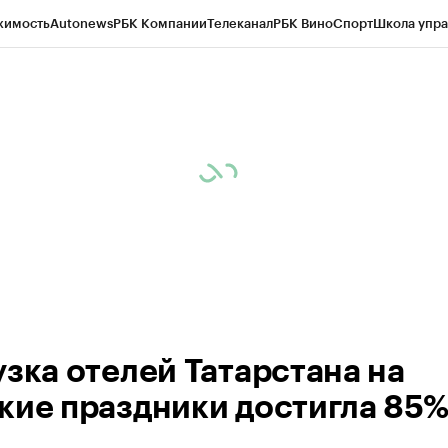
жимость
Autonews
РБК Компании
Телеканал
РБК Вино
Спорт
Школа упра
ипто
РБК Бизнес-среда
Дискуссионный клуб
Исследования
Кредитные 
рагентов
Политика
Экономика
Бизнес
Технологии и медиа
Финансы
Рын
узка отелей Татарстана на
кие праздники достигла 85