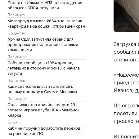
Пожар на Ильском НПЗ после падения
обломков БПЛА потушили
Политика
Мосгорсуд взыскал ₽654 тыс. за залив
квартиры из-за кошки, открывшей кран
Общество
Армия США запустила сервис для
Загрузка
бронирования полигонов частными
компаниями
сообщил г
Политика
отели он 
Собянин сообщил о 1984 дронах,
летевших в сторону Москвы с начала
августа
«Надеемся
Политика
приедет е
Как испанские власти готовятся к
Иванов,
п
новому прорыву в Сеуту и Мелилью
Политика
По его сл
Стала известна причина смерти 29-
летнего игрока клуба НБА «Мемфис»
посетили 
Кларка
прошлого
Спорт
Кабмин поручил доработать переход
на российское ПО
Исполнит