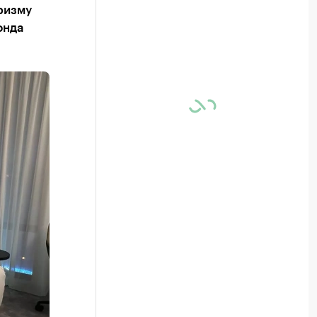
ризму
онда