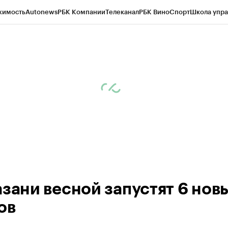
жимость
Autonews
РБК Компании
Телеканал
РБК Вино
Спорт
Школа упра
ипто
РБК Бизнес-среда
Дискуссионный клуб
Исследования
Кредитные 
рагентов
Политика
Экономика
Бизнес
Технологии и медиа
Финансы
Рын
азани весной запустят 6 нов
ов