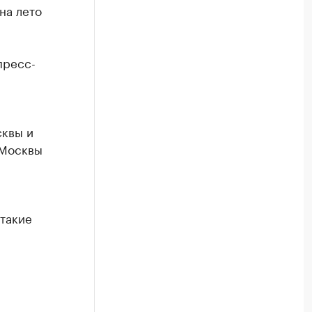
на лето
пресс-
сквы и
 Москвы
 такие