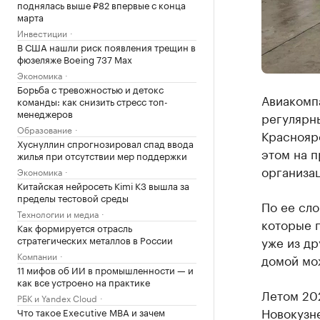
поднялась выше ₽82 впервые с конца
марта
Инвестиции
В США нашли риск появления трещин в
фюзеляже Boeing 737 Max
Экономика
Борьба с тревожностью и детокс
Авиакомпа
команды: как снизить стресс топ-
менеджеров
регулярны
Образование
Красноярс
Хуснуллин спрогнозировал спад ввода
этом на 
жилья при отсутствии мер поддержки
организа
Экономика
Китайская нейросеть Kimi K3 вышла за
пределы тестовой среды
По ее сло
Технологии и медиа
которые п
Как формируется отрасль
стратегических металлов в России
уже из др
Компании
домой мо
11 мифов об ИИ в промышленности — и
как все устроено на практике
Летом 202
РБК и Yandex Cloud
Новокузне
Что такое Executive MBA и зачем