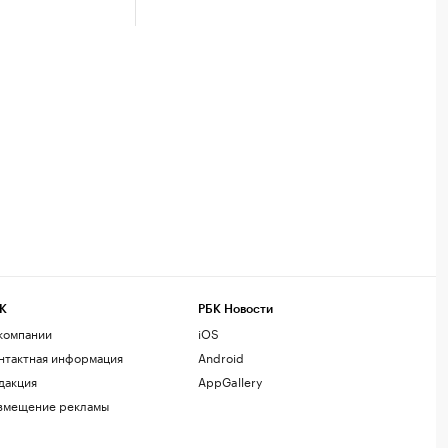
К
РБК Новости
компании
iOS
нтактная информация
Android
дакция
AppGallery
змещение рекламы