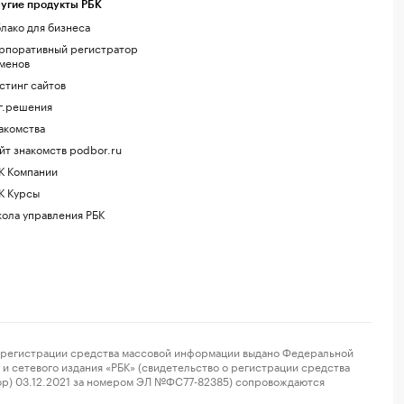
угие продукты РБК
лако для бизнеса
рпоративный регистратор
менов
стинг сайтов
г.решения
акомства
йт знакомств podbor.ru
К Компании
К Курсы
ола управления РБК
регистрации средства массовой информации выдано Федеральной
и сетевого издания «РБК» (свидетельство о регистрации средства
ор) 03.12.2021 за номером ЭЛ №ФС77-82385) сопровождаются