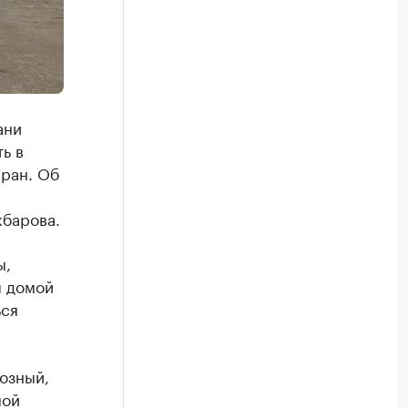
ани
ь в
еран. Об
кбарова.
ы,
я домой
ься
озный,
мой