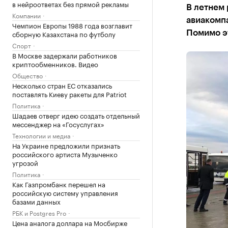
в нейроответах без прямой рекламы
В летнем 
Компании
авиакомпа
Чемпион Европы 1988 года возглавит
сборную Казахстана по футболу
Помимо э
Спорт
В Москве задержали работников
криптообменников. Видео
Общество
Несколько стран ЕС отказались
поставлять Киеву ракеты для Patriot
Политика
Шадаев отверг идею создать отдельный
мессенджер на «Госуслугах»
Технологии и медиа
На Украине предложили признать
российского артиста Музыченко
угрозой
Политика
Как Газпромбанк перешел на
российскую систему управления
базами данных
РБК и Postgres Pro
Цена аналога доллара на Мосбирже