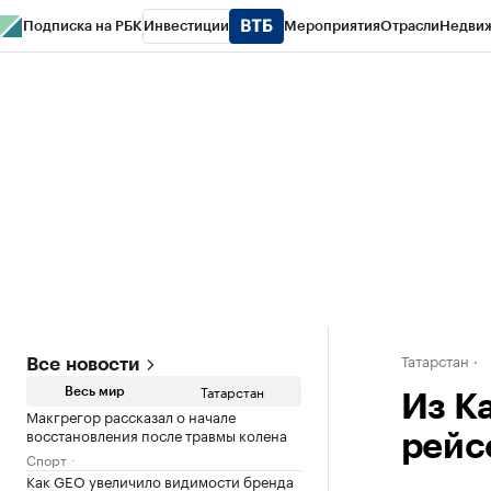
Подписка на РБК
Инвестиции
Мероприятия
Отрасли
Недви
РБК Life
Тренды
Визионеры
Национальные проекты
Город
Стиль
Кр
Спецпроекты СПб
Конференции СПб
Спецпроекты
Проверка конт
Татарстан
Все новости
Татарстан
Весь мир
Из К
Макгрегор рассказал о начале
восстановления после травмы колена
рейс
Спорт
Как GEO увеличило видимости бренда