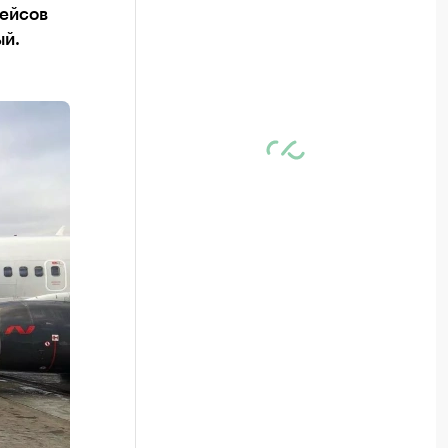
рейсов
ый.