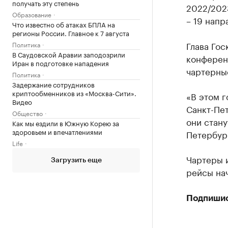
получать эту степень
2022/2023
Образование
– 19 напр
Что известно об атаках БПЛА на
регионы России. Главное к 7 августа
Глава Гос
Политика
В Саудовской Аравии заподозрили
конференц
Иран в подготовке нападения
чартерные
Политика
Задержание сотрудников
криптообменников из «Москва-Сити».
«В этом 
Видео
Санкт-Пет
Общество
они стану
Как мы ездили в Южную Корею за
здоровьем и впечатлениями
Петербург
Life
Чартеры и
Загрузить еще
рейсы нач
Подпиши