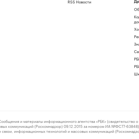
RSS Новости
Др
Об
Ко
до
Хо
Ре
Зн
Са
РБ
РБ
Шк
ения и материалы информационного агентства «РБК» (свидетельство о 
овых коммуникаций (Роскомнадзор) 09.12.2015 за номером ИА №ФС77-63848) 
 связи, информационных технологий и массовых коммуникаций (Роскомнадз