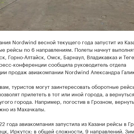
ния Nordwind весной текущего года запустит из Каз
е рейсы по 6 направлениям. Полеты начнут выполнят
к, Горно-Алтайск, Омск, Барнаул, Владикавказ и Тег
пресс-конференции сообщила руководитель отдела
ции продаж авиакомпании Nordwind Александра Гали
вам, туристов могут заинтересовать оборотные рейс
озволят прилететь в тот или иной города, а вернутьс
угого города. Например, погостив в Грозном, вернут
жно из Махачкалы.
2 года авиакомпания запустила из Казани рейсы в Гр
цк, Иркутск: в общей сложности, 9 направлений. Зи