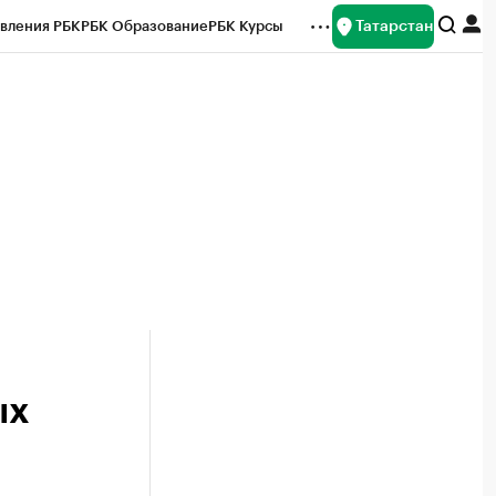
Татарстан
вления РБК
РБК Образование
РБК Курсы
рейтинги
Франшизы
Газета
ок наличной валюты
ых