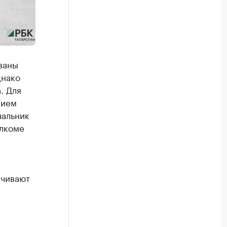
ваны
днако
. Для
нием
чальник
олкоме
ечивают