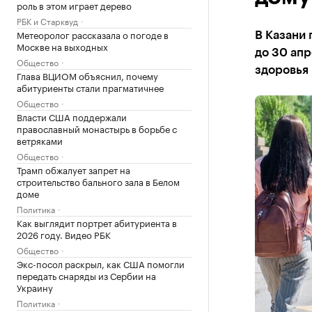
роль в этом играет дерево
РБК и Старквуд
Метеоролог рассказала о погоде в
В Казани 
Москве на выходных
до 30 апр
Общество
здоровья
Глава ВЦИОМ объяснил, почему
абитуриенты стали прагматичнее
Общество
Власти США поддержали
православный монастырь в борьбе с
ветряками
Общество
Трамп обжалует запрет на
строительство бального зала в Белом
доме
Политика
Как выглядит портрет абитуриента в
2026 году. Видео РБК
Общество
Экс-посол раскрыл, как США помогли
передать снаряды из Сербии на
Украину
Политика