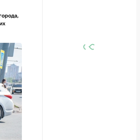
города,
их