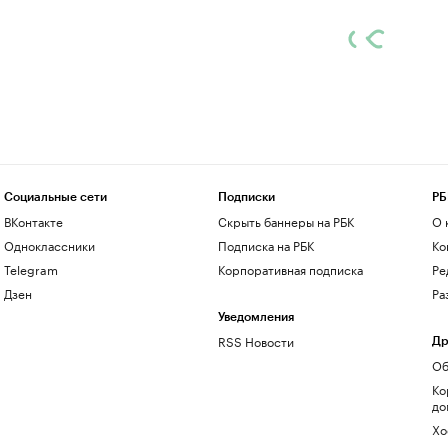
Социальные сети
Подписки
РБ
ВКонтакте
Скрыть баннеры на РБК
О 
Одноклассники
Подписка на РБК
Ко
Telegram
Корпоративная подписка
Ре
Дзен
Ра
Уведомления
RSS Новости
Др
Об
Ко
до
Хо