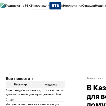
Подписка на РБК
Инвестиции
Мероприятия
Отрасли
Недви
РБК Life
Тренды
Визионеры
Национальные проекты
Город
Стиль
Кр
Спецпроекты СПб
Конференции СПб
Спецпроекты
Проверка конт
Татарстан
Все новости
Татарстан
Весь мир
В Ка
Александр Усик заявил, что у него есть
«два варианта» для прощального боя
для 
Спорт
Что такое медленная жизнь и какую
дому