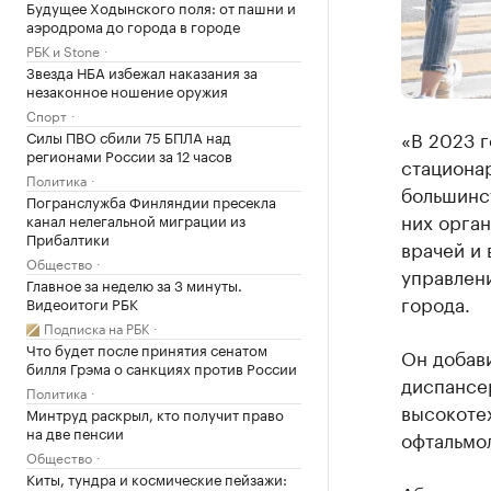
Будущее Ходынского поля: от пашни и
аэродрома до города в городе
РБК и Stone
Звезда НБА избежал наказания за
незаконное ношение оружия
Спорт
«В 2023 г
Силы ПВО сбили 75 БПЛА над
регионами России за 12 часов
стациона
Политика
большинс
Погранслужба Финляндии пресекла
них орга
канал нелегальной миграции из
Прибалтики
врачей и
Общество
управлени
Главное за неделю за 3 минуты.
города.
Видеоитоги РБК
Подписка на РБК
Что будет после принятия сенатом
Он добави
билля Грэма о санкциях против России
диспансе
Политика
высокоте
Минтруд раскрыл, кто получит право
на две пенсии
офтальмо
Общество
Киты, тундра и космические пейзажи: