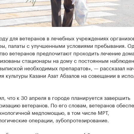
оду для ветеранов в лечебных учреждениях организо
ры, палаты с улучшенными условиями пребывания. О
тво ветеранов предпочитают проходить лечение дома
низованы стационары на дому с постоянным наблюде
 выпиской необходимых препаратов», — рассказал на
я культуры Казани Азат Абзалов на совещании в исп
л, что к 30 апреля в городе планируется завершить
ризацию ветеранов. По его словам, ветеранов обесп
хнологичной медпомощью, в том числе МРТ,
логические операции, зубопротезирование.