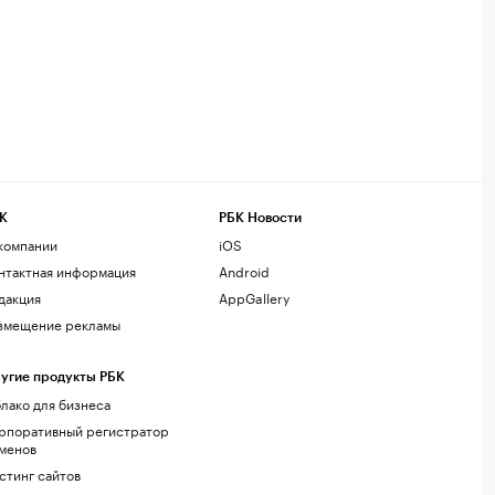
К
РБК Новости
компании
iOS
нтактная информация
Android
дакция
AppGallery
змещение рекламы
угие продукты РБК
лако для бизнеса
рпоративный регистратор
менов
стинг сайтов