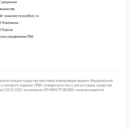
г.решения
акомства
йт знакомств podbor.ru
К Компании
К Курсы
ола управления РБК
регистрации средства массовой информации выдано Федеральной
и сетевого издания «РБК» (свидетельство о регистрации средства
ор) 03.12.2021 за номером ЭЛ №ФС77-82385) сопровождаются