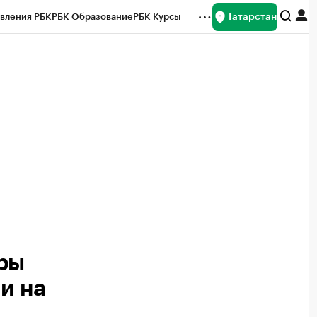
Татарстан
вления РБК
РБК Образование
РБК Курсы
рейтинги
Франшизы
Газета
ок наличной валюты
ры
и на