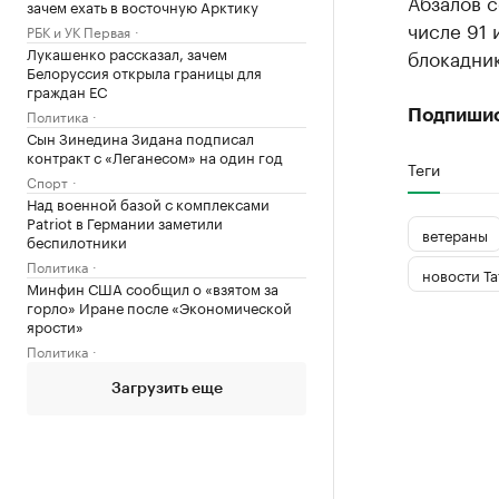
Абзалов с
зачем ехать в восточную Арктику
числе 91 
РБК и УК Первая
Лукашенко рассказал, зачем
блокадник
Белоруссия открыла границы для
граждан ЕС
Политика
Подпиши
Сын Зинедина Зидана подписал
контракт с «Леганесом» на один год
Теги
Спорт
Над военной базой с комплексами
Patriot в Германии заметили
ветераны
беспилотники
Политика
новости Та
Минфин США сообщил о «взятом за
горло» Иране после «Экономической
ярости»
Политика
Загрузить еще