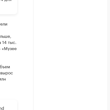
тели
ольше,
 14 тыс.
В «Музее
объем
 вырос
млн
nd