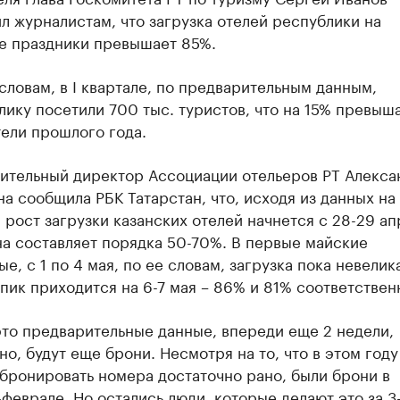
л журналистам, что загрузка отелей республики на
е праздники превышает 85%.
словам, в I квартале, по предварительным данным,
лику посетили 700 тыс. туристов, что на 15% превыш
тели прошлого года.
ительный директор Ассоциации отельеров РТ Алекса
 сообщила РБК Татарстан, что, исходя из данных на 
 рост загрузки казанских отелей начнется с 28-29 ап
на составляет порядка 50-70%. В первые майские
е, с 1 по 4 мая, по ее словам, загрузка пока невелика
пик приходится на 6-7 мая – 86% и 81% соответствен
это предварительные данные, впереди еще 2 недели,
о, будут еще брони. Несмотря на то, что в этом год
 бронировать номера достаточно рано, были брони в
феврале. Но остались люди, которые делают это за 3