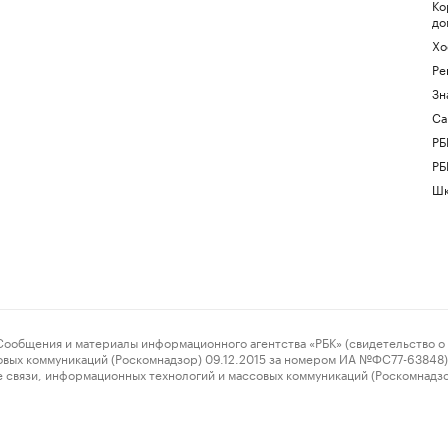
Ко
до
Хо
Ре
Зн
Са
РБ
РБ
Шк
ения и материалы информационного агентства «РБК» (свидетельство о 
овых коммуникаций (Роскомнадзор) 09.12.2015 за номером ИА №ФС77-63848) 
 связи, информационных технологий и массовых коммуникаций (Роскомнадз