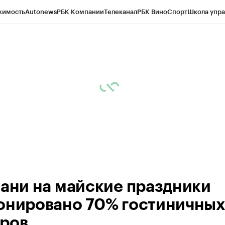
жимость
Autonews
РБК Компании
Телеканал
РБК Вино
Спорт
Школа упра
ипто
РБК Бизнес-среда
Дискуссионный клуб
Исследования
Кредитные 
рагентов
Политика
Экономика
Бизнес
Технологии и медиа
Финансы
Рын
зани на майские праздники
онировано 70% гостиничных
ров