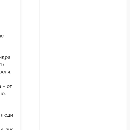
ает
ндра
17
реля.
 – от
но.
у люди
-4 дня