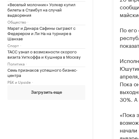
«Веселый молочник» Уолкер купил
сообщи
билеты в Стамбул на случай
майски
выдворения
Общество
Марат и Динара Сафины сыграют с
По его 
Федерером и Ли На на турнире в
респуб
Шанхае
показа
Спорт
ТАСС узнал о возможности скорого
визита Уиткоффа и Кушнера в Москву
Исполн
Политика
Юшутина
Семь признаков успешного бизнес-
центра
апреля,
РБК и Upside
Пока о
выходны
Загрузить еще
30%. А 
«Пока 
возможн
начали
январе-