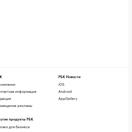
К
РБК Новости
компании
iOS
нтактная информация
Android
дакция
AppGallery
змещение рекламы
угие продукты РБК
лако для бизнеса