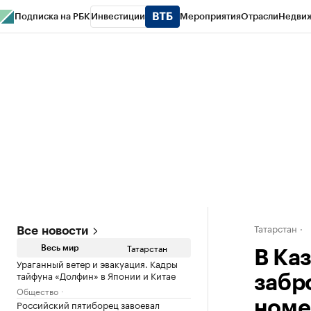
Подписка на РБК
Инвестиции
Мероприятия
Отрасли
Недви
РБК Life
Тренды
Визионеры
Национальные проекты
Город
Стиль
Кр
Спецпроекты СПб
Конференции СПб
Спецпроекты
Проверка конт
Татарстан
Все новости
Татарстан
Весь мир
В Ка
Ураганный ветер и эвакуация. Кадры
тайфуна «Долфин» в Японии и Китае
забр
Общество
Российский пятиборец завоевал
номе