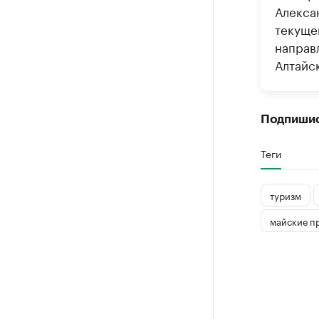
Алекса
текуще
направ
Алтайск
Подпиши
Теги
туризм
майские п