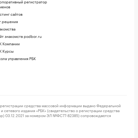
рпоративный регистратор
менов
стинг сайтов
г.решения
акомства
йт знакомств podbor.ru
К Компании
К Курсы
ола управления РБК
регистрации средства массовой информации выдано Федеральной
и сетевого издания «РБК» (свидетельство о регистрации средства
ор) 03.12.2021 за номером ЭЛ №ФС77-82385) сопровождаются