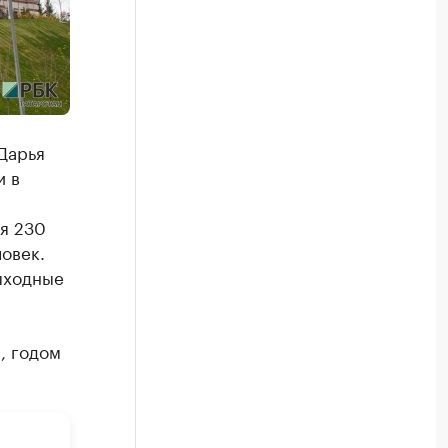
Дарья
и в
я 230
овек.
ыходные
, годом