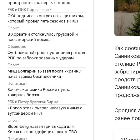
пространства на первых этажах
РБК и ПИК Серия плюс
СКА подписал контракт с защитником,
который провел пять сезонов в НХЛ
Спорт
В Хорватии столкнулись грузовой и
пассажирский поезда
Общество
Как сообщ
Футболист «Акрона» установил рекорд
Санникова
РПЛ по заблокированным ударам
столице 
Спорт
заброниро
МИД Болгарии вызвал посла Украины
из-за взрыва беспилотника
средств р
Политика
Санников
Зачем экономике России нужна
продолжа
товарная биржа
РБК и Петербургская Биржа
«Локомотив» сыграл нулевую ничью с
Средняя з
аутсайдером РПЛ
ранее пок
Спорт
Bloomberg назвал три выхода для
Киева на фоне дефицита ракет ПВО
20 апр
Политика