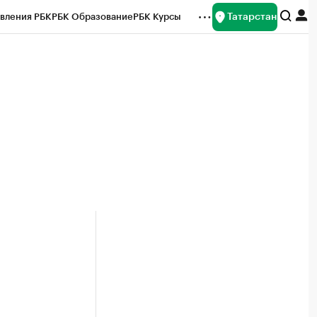
Татарстан
вления РБК
РБК Образование
РБК Курсы
рейтинги
Франшизы
Газета
ок наличной валюты