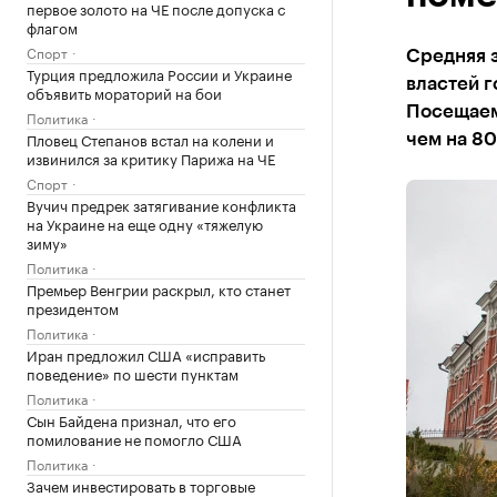
первое золото на ЧЕ после допуска с
флагом
Спорт
Средняя з
Турция предложила России и Украине
властей г
объявить мораторий на бои
Посещаем
Политика
Пловец Степанов встал на колени и
чем на 8
извинился за критику Парижа на ЧЕ
Спорт
Вучич предрек затягивание конфликта
на Украине на еще одну «тяжелую
зиму»
Политика
Премьер Венгрии раскрыл, кто станет
президентом
Политика
Иран предложил США «исправить
поведение» по шести пунктам
Политика
Сын Байдена признал, что его
помилование не помогло США
Политика
Зачем инвестировать в торговые