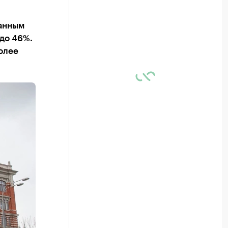
данным
 до 46%.
олее