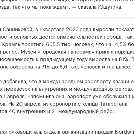
зда. Так что мы пока ждем», — сказала Юшутина.
 Санниковой, в I квартале 2023 года выросли показа
ости основных достопримечательностей города. Так,
 Кремль посетили 665,5 тыс. человек, что на 14,5% б
 ранее. Музей «Городская панорама» принял порядка
 посещаемость к предыдущему году выросла на 81%. 
 она возросла на 71% до 8,6 тыс. человек и так далее.
а добавила, что в международном аэропорту Казани 
х перевозок на внутренних и международных рейсах
а 1 апреля, напомнила она, аэропорт уже обслужил 1 
в. На 20 апреля из аэропорта столицы Татарстана
тся 40 внутренних и 21 международный рейс.
еля руководитель отдела организации продаж Nordwi