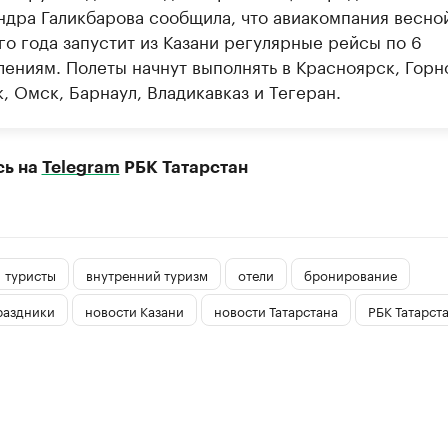
ндра Галикбарова сообщила, что авиакомпания весно
го года запустит из Казани регулярные рейсы по 6
лениям. Полеты начнут выполнять в Красноярск, Горн
, Омск, Барнаул, Владикавказ и Тегеран.
сь на
Telegram
РБК Татарстан
туристы
внутренний туризм
отели
бронирование
раздники
новости Казани
новости Татарстана
РБК Татарст