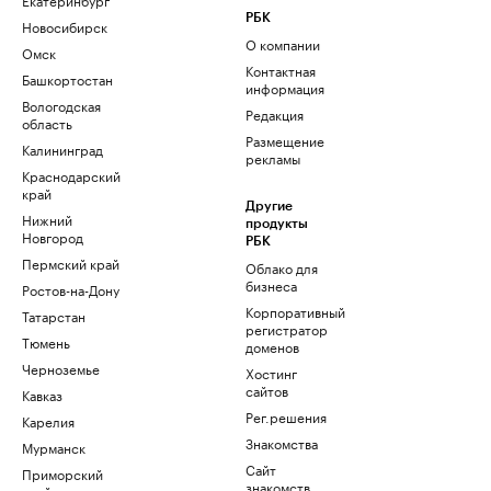
РБК
Новосибирск
О компании
Омск
Контактная
Башкортостан
информация
Вологодская
Редакция
область
Размещение
Калининград
рекламы
Краснодарский
край
Другие
Нижний
продукты
Новгород
РБК
Пермский край
Облако для
бизнеса
Ростов-на-Дону
Корпоративный
Татарстан
регистратор
Тюмень
доменов
Черноземье
Хостинг
сайтов
Кавказ
Рег.решения
Карелия
Знакомства
Мурманск
Сайт
Приморский
знакомств
край