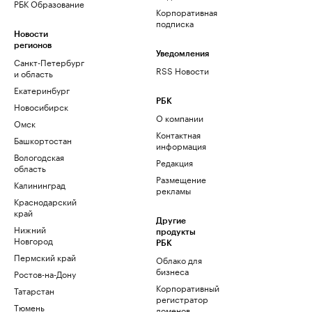
РБК Образование
Корпоративная
подписка
Новости
регионов
Уведомления
Санкт-Петербург
RSS Новости
и область
Екатеринбург
РБК
Новосибирск
О компании
Омск
Контактная
Башкортостан
информация
Вологодская
Редакция
область
Размещение
Калининград
рекламы
Краснодарский
край
Другие
Нижний
продукты
Новгород
РБК
Пермский край
Облако для
бизнеса
Ростов-на-Дону
Корпоративный
Татарстан
регистратор
Тюмень
доменов