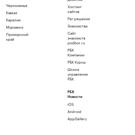
Черноземье
Хостинг
сайтов
Кавказ
Рег.решения
Карелия
Знакомства
Мурманск
Сайт
Приморский
знакомств
край
podbor.ru
РБК
Компании
РБК Курсы
Школа
управления
РБК
РБК
Новости
iOS
Android
AppGallery