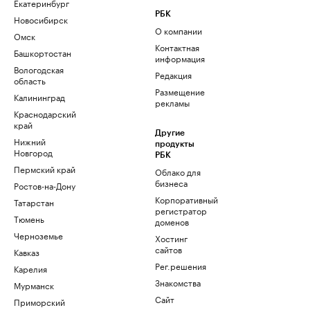
Екатеринбург
РБК
Новосибирск
О компании
Омск
Контактная
Башкортостан
информация
Вологодская
Редакция
область
Размещение
Калининград
рекламы
Краснодарский
край
Другие
Нижний
продукты
Новгород
РБК
Пермский край
Облако для
бизнеса
Ростов-на-Дону
Корпоративный
Татарстан
регистратор
Тюмень
доменов
Черноземье
Хостинг
сайтов
Кавказ
Рег.решения
Карелия
Знакомства
Мурманск
Сайт
Приморский
знакомств