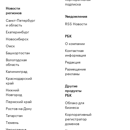
подписка
Новости
регионов
Уведомления
Санкт-Петербург
RSS Новости
и область
Екатеринбург
РБК
Новосибирск
О компании
Омск
Контактная
Башкортостан
информация
Вологодская
Редакция
область
Размещение
Калининград
рекламы
Краснодарский
край
Другие
Нижний
продукты
Новгород
РБК
Пермский край
Облако для
бизнеса
Ростов-на-Дону
Корпоративный
Татарстан
регистратор
Тюмень
доменов
Черноземье