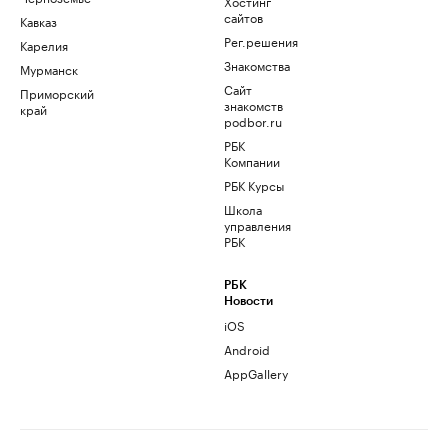
Хостинг
сайтов
Кавказ
Рег.решения
Карелия
Знакомства
Мурманск
Сайт
Приморский
знакомств
край
podbor.ru
РБК
Компании
РБК Курсы
Школа
управления
РБК
РБК
Новости
iOS
Android
AppGallery