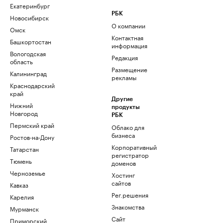
Екатеринбург
РБК
Новосибирск
О компании
Омск
Контактная
Башкортостан
информация
Вологодская
Редакция
область
Размещение
Калининград
рекламы
Краснодарский
край
Другие
Нижний
продукты
Новгород
РБК
Пермский край
Облако для
бизнеса
Ростов-на-Дону
Корпоративный
Татарстан
регистратор
Тюмень
доменов
Черноземье
Хостинг
сайтов
Кавказ
Рег.решения
Карелия
Знакомства
Мурманск
Сайт
Приморский