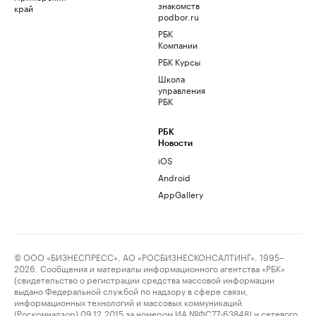
знакомств
край
podbor.ru
РБК
Компании
РБК Курсы
Школа
управления
РБК
РБК
Новости
iOS
Android
AppGallery
© ООО «БИЗНЕСПРЕСС», АО «РОСБИЗНЕСКОНСАЛТИНГ», 1995–
2026. Сообщения и материалы информационного агентства «РБК»
(свидетельство о регистрации средства массовой информации
выдано Федеральной службой по надзору в сфере связи,
информационных технологий и массовых коммуникаций
(Роскомнадзор) 09.12.2015 за номером ИА №ФС77-63848) и сетевого