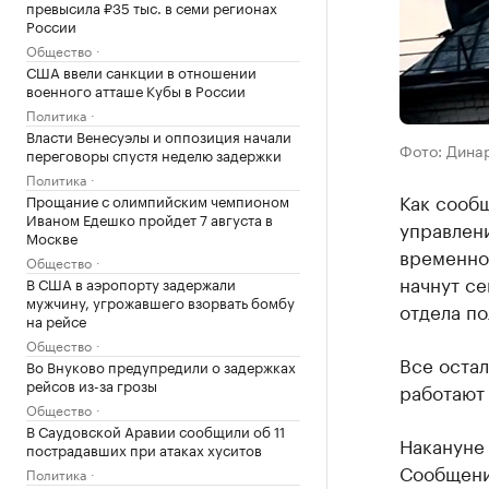
превысила ₽35 тыс. в семи регионах
России
Общество
США ввели санкции в отношении
военного атташе Кубы в России
Политика
Власти Венесуэлы и оппозиция начали
Фото: Динар
переговоры спустя неделю задержки
Политика
Как сообщ
Прощание с олимпийским чемпионом
Иваном Едешко пройдет 7 августа в
управлени
Москве
временно
Общество
начнут се
В США в аэропорту задержали
мужчину, угрожавшего взорвать бомбу
отдела п
на рейсе
Общество
Все оста
Во Внуково предупредили о задержках
рейсов из-за грозы
работают
Общество
В Саудовской Аравии сообщили об 11
Накануне 
пострадавших при атаках хуситов
Сообщение
Политика