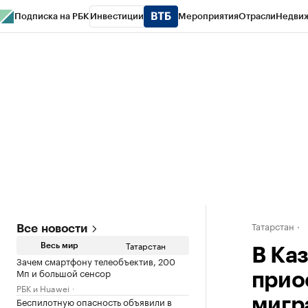
Подписка на РБК
Инвестиции
Мероприятия
Отрасли
Недви
РБК Life
Тренды
Визионеры
Национальные проекты
Город
Стиль
Кр
Спецпроекты СПб
Конференции СПб
Спецпроекты
Проверка конт
Татарстан
Все новости
Татарстан
Весь мир
В Ка
Зачем смартфону телеобъектив, 200
Мп и большой сенсор
прио
РБК и Huawei
Беспилотную опасность объявили в
мигр