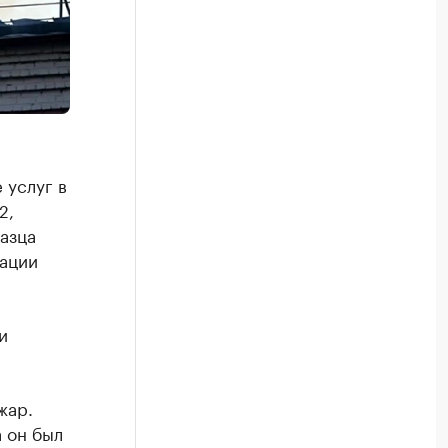
 услуг в
2,
азца
рации
и
жар.
 он был