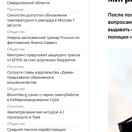
Свердловской области
Политика
Синоптик допустил обновление
После пож
температурного рекорда в Москве 7
вопросам 
августа
выдавать 
Общество
Умерла заслуженный тренер России по
полиции 
фехтованию Фаина Саевич
Общество
Минтранс предложил защищать трассы
от БПЛА за счет дорожных бюджетов
Политика
Супруге главы издательства «Джем»
предъявили обвинение в
мошенничестве
Общество
Bloomberg узнал о серии самоубийств
в Киберкомандовании США
Политика
Землетрясение магнитудой 4,1
произошло в Туве
Общество
Средняя пенсия неработающих