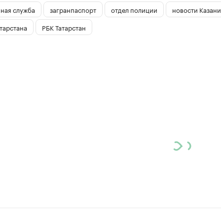
ная служба
загранпаспорт
отдел полиции
новости Казани
тарстана
РБК Татарстан