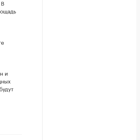
 В
лощадь
те
н и
щных
будут