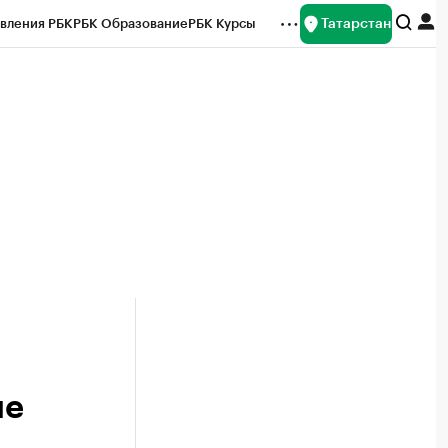
Татарстан
вления РБК
РБК Образование
РБК Курсы
рейтинги
Франшизы
Газета
ок наличной валюты
ие