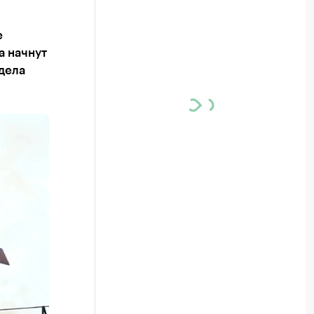
е
а начнут
дела