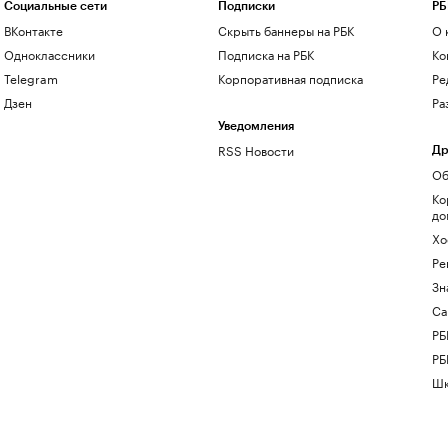
Социальные сети
Подписки
РБ
ВКонтакте
Скрыть баннеры на РБК
О 
Одноклассники
Подписка на РБК
Ко
Telegram
Корпоративная подписка
Ре
Дзен
Ра
Уведомления
RSS Новости
Др
Об
Ко
до
Хо
Ре
Зн
Са
РБ
РБ
Шк