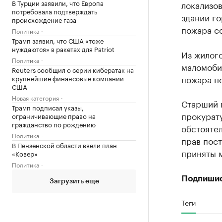
В Турции заявили, что Европа
локализов
потребовала подтверждать
здании го
происхождение газа
пожара со
Политика
Трамп заявил, что США «тоже
нуждаются» в ракетах для Patriot
Из жилого
Политика
маломоби
Reuters сообщил о серии кибератак на
пожара не
крупнейшие финансовые компании
США
Новая категория
Старший 
Трамп подписал указы,
прокурату
ограничивающие право на
гражданство по рождению
обстояте
Политика
прав пост
В Пензенской области ввели план
приняты 
«Ковер»
Политика
Подпиши
Загрузить еще
Теги