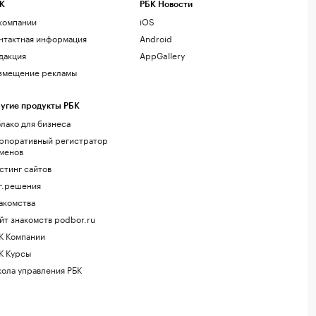
К
РБК Новости
компании
iOS
нтактная информация
Android
дакция
AppGallery
змещение рекламы
угие продукты РБК
лако для бизнеса
рпоративный регистратор
менов
стинг сайтов
г.решения
акомства
йт знакомств podbor.ru
К Компании
К Курсы
ола управления РБК