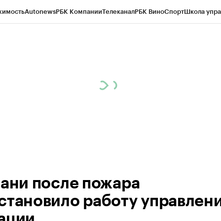
жимость
Autonews
РБК Компании
Телеканал
РБК Вино
Спорт
Школа упра
ипто
РБК Бизнес-среда
Дискуссионный клуб
Исследования
Кредитные 
рагентов
Политика
Экономика
Бизнес
Технологии и медиа
Финансы
Рын
зани после пожара
становило работу управлен
ации