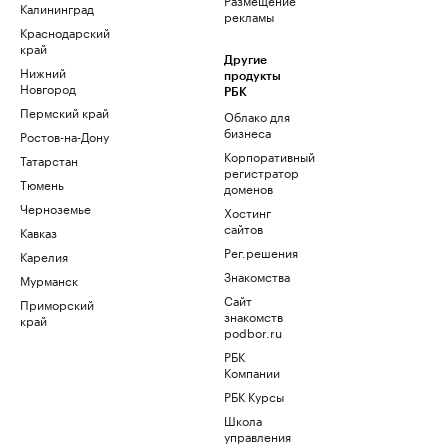
Калининград
рекламы
Краснодарский
край
Другие
Нижний
продукты
Новгород
РБК
Пермский край
Облако для
бизнеса
Ростов-на-Дону
Корпоративный
Татарстан
регистратор
Тюмень
доменов
Черноземье
Хостинг
сайтов
Кавказ
Рег.решения
Карелия
Знакомства
Мурманск
Сайт
Приморский
знакомств
край
podbor.ru
РБК
Компании
РБК Курсы
Школа
управления