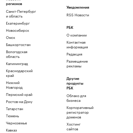
регионов
Уведомления
Санкт-Петербург
RSS Новости
и область
Екатеринбург
РБК
Новосибирск
О компании
Омск
Контактная
Башкортостан
информация
Вологодская
Редакция
область
Размещение
Калининград
рекламы
Краснодарский
край
Другие
Нижний
продукты
Новгород
РБК
Пермский край
Облако для
бизнеса
Ростов-на-Дону
Корпоративный
Татарстан
регистратор
Тюмень
доменов
Черноземье
Хостинг
сайтов
Кавказ