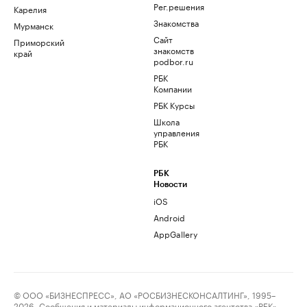
Рег.решения
Карелия
Знакомства
Мурманск
Сайт
Приморский
знакомств
край
podbor.ru
РБК
Компании
РБК Курсы
Школа
управления
РБК
РБК
Новости
iOS
Android
AppGallery
© ООО «БИЗНЕСПРЕСС», АО «РОСБИЗНЕСКОНСАЛТИНГ», 1995–
2026. Сообщения и материалы информационного агентства «РБК»