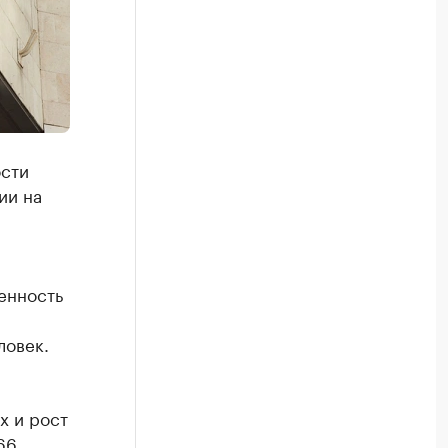
ости
ии на
енность
ловек.
х и рост
66