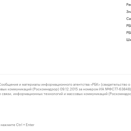
Ре
Зн
Са
РБ
РБ
Шк
ения и материалы информационного агентства «РБК» (свидетельство о 
овых коммуникаций (Роскомнадзор) 09.12.2015 за номером ИА №ФС77-63848) 
 связи, информационных технологий и массовых коммуникаций (Роскомнадз
нажмите Ctrl + Enter