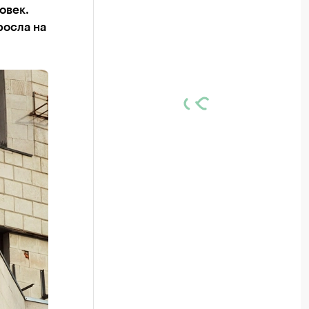
овек.
росла на