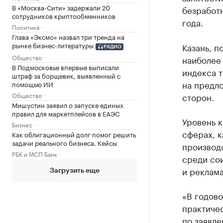
В «Москва-Сити» задержали 20
безработн
сотрудников криптообменников
года.
Политика
Глава «Эксмо» назвал три тренда на
рынке бизнес-литературы
Казань, п
РАДИО
Общество
наиболее
В Подмосковье впервые выписали
индекса т
штраф за борщевик, выявленный с
на предло
помощью ИИ
Общество
сторон.
Мишустин заявил о запуске единых
правил для маркетплейсов в ЕАЭС
Уровень к
Бизнес
сферах, к
Как облигационный долг помог решить
задачи реального бизнеса. Кейсы
производс
РБК и МСП Банк
среди сои
и реклама
Загрузить еще
«В годов
практичес
по заявле