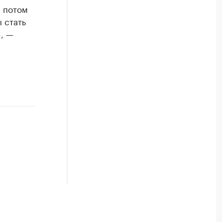
а потом
 стать
, —