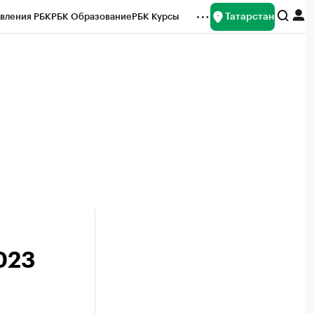
Татарстан
вления РБК
РБК Образование
РБК Курсы
рейтинги
Франшизы
Газета
ок наличной валюты
023