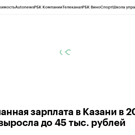
жимость
Autonews
РБК Компании
Телеканал
РБК Вино
Спорт
Школа упра
ипто
РБК Бизнес-среда
Дискуссионный клуб
Исследования
Кредитные 
рагентов
Политика
Экономика
Бизнес
Технологии и медиа
Финансы
Рын
анная зарплата в Казани в 2
 выросла до 45 тыс. рублей