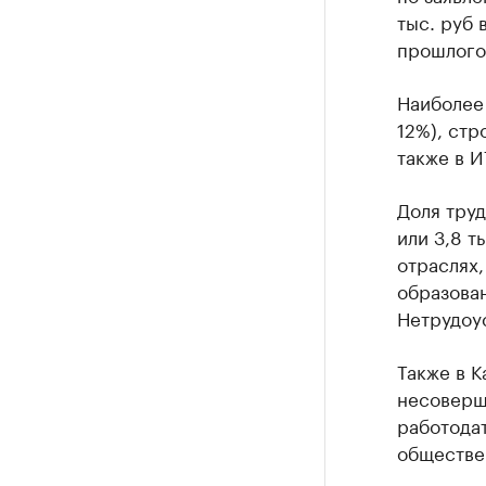
тыс. руб 
прошлого 
Наиболее 
12%), стр
также в И
Доля труд
или 3,8 т
отраслях,
образован
Нетрудоус
Также в К
несоверше
работода
обществе