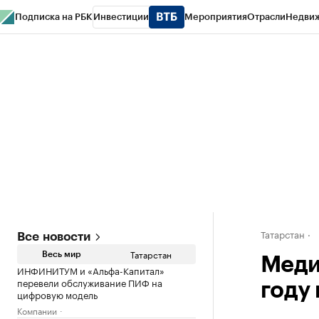
Подписка на РБК
Инвестиции
Мероприятия
Отрасли
Недви
РБК Life
Тренды
Визионеры
Национальные проекты
Город
Стиль
Кр
Спецпроекты СПб
Конференции СПб
Спецпроекты
Проверка конт
Татарстан
Все новости
Татарстан
Весь мир
Меди
ИНФИНИТУМ и «Альфа-Капитал»
перевели обслуживание ПИФ на
году
цифровую модель
Компании