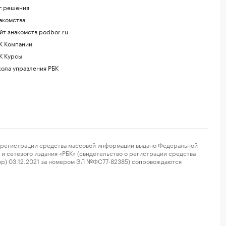
г.решения
акомства
йт знакомств podbor.ru
К Компании
К Курсы
ола управления РБК
регистрации средства массовой информации выдано Федеральной
и сетевого издания «РБК» (свидетельство о регистрации средства
ор) 03.12.2021 за номером ЭЛ №ФС77-82385) сопровождаются