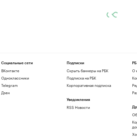
Социальные сети
Подписки
РБ
ВКонтакте
Скрыть баннеры на РБК
О 
Одноклассники
Подписка на РБК
Ко
Telegram
Корпоративная подписка
Ре
Дзен
Ра
Уведомления
RSS Новости
Др
Об
Ко
до
Хо