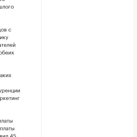
шлого
дов с
ику
ателей
обеих
аких
куренции
аркетинг
платы
 платы
вил 45