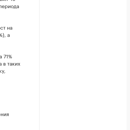
 периода
ст на
), а
а 71%
 в таких
ку,
ения