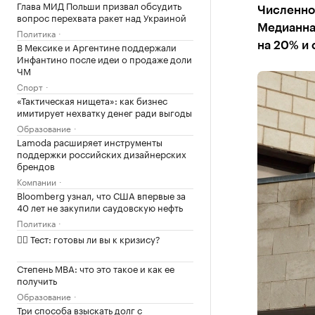
Глава МИД Польши призвал обсудить
Численнос
вопрос перехвата ракет над Украиной
Медианная
Политика
В Мексике и Аргентине поддержали
на 20% и 
Инфантино после идеи о продаже доли
ЧМ
Спорт
«Тактическая нищета»: как бизнес
имитирует нехватку денег ради выгоды
Образование
Lamoda расширяет инструменты
поддержки российских дизайнерских
брендов
Компании
Bloomberg узнал, что США впервые за
40 лет не закупили саудовскую нефть
Политика
✍🏻 Тест: готовы ли вы к кризису?
Степень MBA: что это такое и как ее
получить
Образование
Три способа взыскать долг с