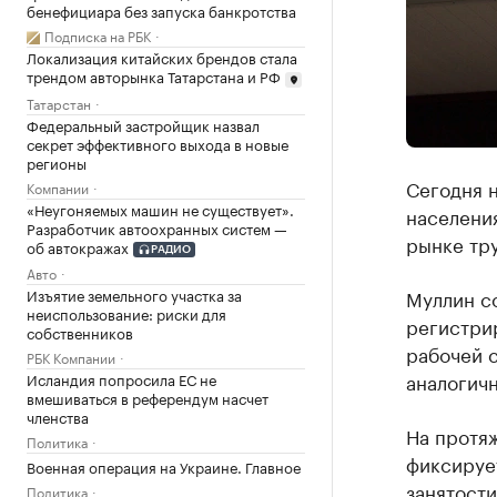
бенефициара без запуска банкротства
Подписка на РБК
Локализация китайских брендов стала
трендом авторынка Татарстана и РФ
Татарстан
Федеральный застройщик назвал
секрет эффективного выхода в новые
регионы
Сегодня н
Компании
«Неугоняемых машин не существует».
населения
Разработчик автоохранных систем —
рынке тру
об автокражах
РАДИО
Авто
Муллин со
Изъятие земельного участка за
неиспользование: риски для
регистри
собственников
рабочей с
РБК Компании
аналогичн
Исландия попросила ЕС не
вмешиваться в референдум насчет
членства
На протяж
Политика
фиксируе
Военная операция на Украине. Главное
занятости
Политика