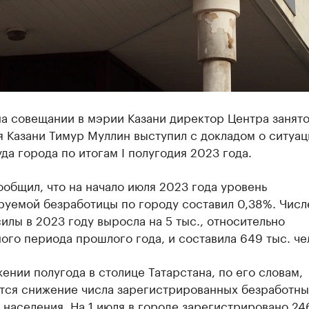
а совещании в мэрии Казани директор Центра занят
 Казани Тимур Муллин выступил с докладом о ситуац
да города по итогам I полугодия 2023 года.
общил, что на начало июля 2023 года уровень
руемой безработицы по городу составил 0,38%. Числ
илы в 2023 году выросла на 5 тыс., относительно
ого периода прошлого года, и составила 649 тыс. че
ении полугода в столице Татарстана, по его словам,
тся снижение числа зарегистрированных безработны
 населения. На 1 июля в городе зарегистрировано 24