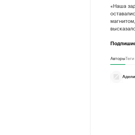
«Наша зад
оставалис
магнитом,
высказал
Подпиши
Авторы
Теги
Адели