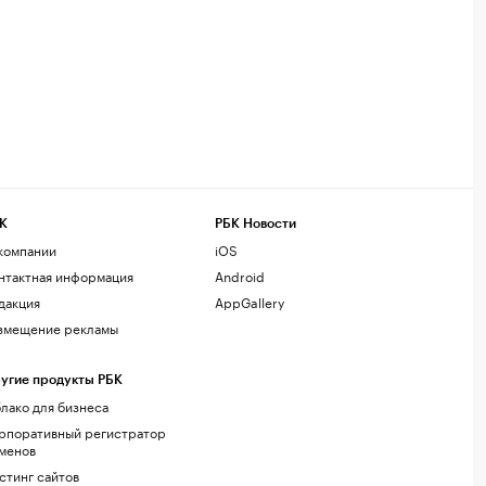
К
РБК Новости
компании
iOS
нтактная информация
Android
дакция
AppGallery
змещение рекламы
угие продукты РБК
лако для бизнеса
рпоративный регистратор
менов
стинг сайтов