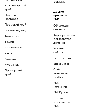
рекламы
Краснодарский
край
Другие
Нижний
продукты
Новгород
РБК
Пермский край
Облако для
бизнеса
Ростов-на-Дону
Корпоративный
Татарстан
регистратор
Тюмень
доменов
Черноземье
Хостинг
сайтов
Кавказ
Рег.решения
Карелия
Знакомства
Мурманск
Сайт
Приморский
знакомств
край
podbor.ru
РБК
Компании
РБК Курсы
Школа
управления
РБК