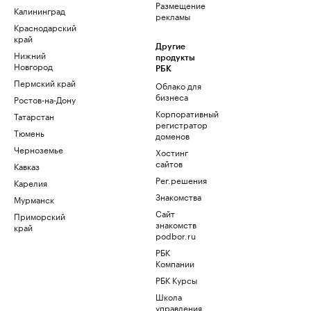
Размещение
Калининград
рекламы
Краснодарский
край
Другие
Нижний
продукты
Новгород
РБК
Пермский край
Облако для
бизнеса
Ростов-на-Дону
Корпоративный
Татарстан
регистратор
Тюмень
доменов
Черноземье
Хостинг
сайтов
Кавказ
Рег.решения
Карелия
Знакомства
Мурманск
Сайт
Приморский
знакомств
край
podbor.ru
РБК
Компании
РБК Курсы
Школа
управления