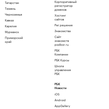
Корпоративный
Татарстан
регистратор
Тюмень
доменов
Черноземье
Хостинг
сайтов
Кавказ
Рег.решения
Карелия
Знакомства
Мурманск
Сайт
Приморский
знакомств
край
podbor.ru
РБК
Компании
РБК Курсы
Школа
управления
РБК
РБК
Новости
iOS
Android
AppGallery