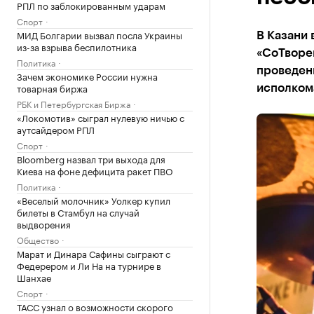
РПЛ по заблокированным ударам
Спорт
МИД Болгарии вызвал посла Украины
В Казани
из-за взрыва беспилотника
«СоТворе
Политика
проведени
Зачем экономике России нужна
товарная биржа
исполком
РБК и Петербургская Биржа
«Локомотив» сыграл нулевую ничью с
аутсайдером РПЛ
Спорт
Bloomberg назвал три выхода для
Киева на фоне дефицита ракет ПВО
Политика
«Веселый молочник» Уолкер купил
билеты в Стамбул на случай
выдворения
Общество
Марат и Динара Сафины сыграют с
Федерером и Ли На на турнире в
Шанхае
Спорт
ТАСС узнал о возможности скорого