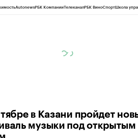
жимость
Autonews
РБК Компании
Телеканал
РБК Вино
Спорт
Школа упра
ипто
РБК Бизнес-среда
Дискуссионный клуб
Исследования
Кредитные 
рагентов
Политика
Экономика
Бизнес
Технологии и медиа
Финансы
Рын
нтябре в Казани пройдет нов
иваль музыки под открытым
м