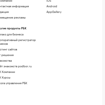
компании
iOS
нтактная информация
Android
дакция
AppGallery
змещение рекламы
угие продукты РБК
лако для бизнеса
рпоративный регистратор
менов
стинг сайтов
г.решения
акомства
йт знакомств podbor.ru
К Компании
К Курсы
ола управления РБК