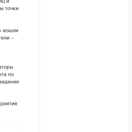
иц и
ы точки
» вошли
тели –
аторы
ета по
оведение
приятие