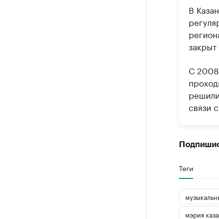
В Каза
регуляр
регион
закрыт 
С 2008
проход
решили 
связи 
Подпиши
Теги
музыкальн
мэрия каз