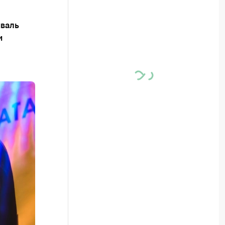
валь
и