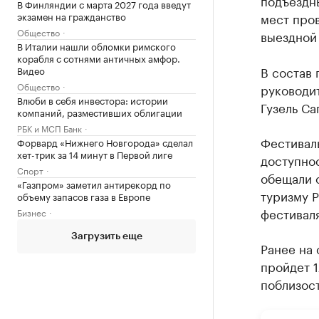
подъездн
В Финляндии с марта 2027 года введут
экзамен на гражданство
мест пров
Общество
выездной 
В Италии нашли обломки римского
корабля с сотнями античных амфор.
В состав
Видео
Общество
руководит
Влюби в себя инвестора: истории
Гузель Са
компаний, разместивших облигации
РБК и МСП Банк
Фестивал
Форвард «Нижнего Новгорода» сделал
хет-трик за 14 минут в Первой лиге
доступно
Спорт
обещали о
«Газпром» заметил антирекорд по
туризму Р
объему запасов газа в Европе
фестиваля
Бизнес
Загрузить еще
Ранее на
пройдет 1
поблизост