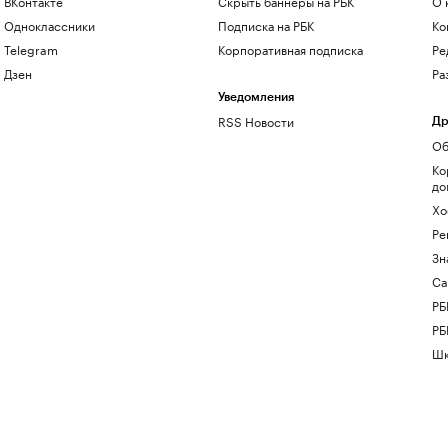
ВКонтакте
Скрыть баннеры на РБК
О 
Одноклассники
Подписка на РБК
Ко
Telegram
Корпоративная подписка
Ре
Дзен
Ра
Уведомления
RSS Новости
Др
Об
Ко
до
Хо
Ре
Зн
Са
РБ
РБ
Шк