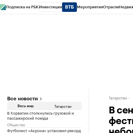
Подписка на РБК
Инвестиции
Мероприятия
Отрасли
Недви
РБК Life
Тренды
Визионеры
Национальные проекты
Город
Стиль
Кр
Спецпроекты СПб
Конференции СПб
Спецпроекты
Проверка конт
Татарстан
Все новости
Татарстан
Весь мир
В се
В Хорватии столкнулись грузовой и
пассажирский поезда
фест
Общество
Футболист «Акрона» установил рекорд
небо