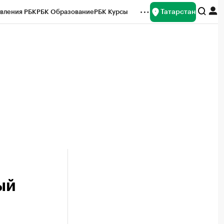
Татарстан
вления РБК
РБК Образование
РБК Курсы
рейтинги
Франшизы
Газета
ок наличной валюты
ый