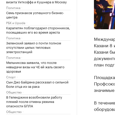
визита Уиткоффа и Кушнера в Москву
Политика
Семь признаков успешного бизнес-
центра
РБК и Upside
Карапетян поблагодарил сторонников,
посещавших его во время ареста
Политика
Междунар
Зеленский заявил о почти полном
Казани 8
отсутствии целых тепловых
Казани б
электростанций
документо
Политика
Мельникова заявила, что после
план подг
невыдачи визы на ЧЕ ей жаль своего
здоровья
Площадка
Спорт
Сын Джо Байдена рассказал о сильной
Профсоюз
боли отца из-за рака
значимые
Общество
В Геленджике возобновили работу
пляжей после отмены режима
В течение
опасности БПЛА
оборудов
Общество