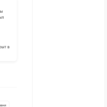
цы
ыл
рыт в
зани