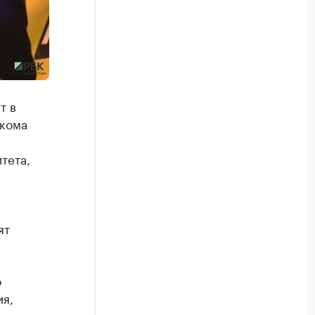
т в
лкома
тета,
ят
о
я,