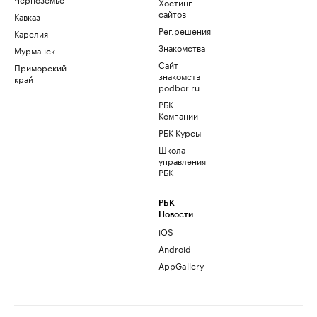
Хостинг
сайтов
Кавказ
Рег.решения
Карелия
Знакомства
Мурманск
Сайт
Приморский
знакомств
край
podbor.ru
РБК
Компании
РБК Курсы
Школа
управления
РБК
РБК
Новости
iOS
Android
AppGallery