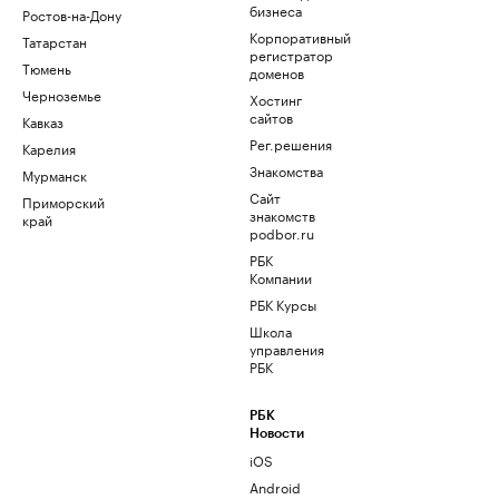
бизнеса
Ростов-на-Дону
Корпоративный
Татарстан
регистратор
Тюмень
доменов
Черноземье
Хостинг
сайтов
Кавказ
Рег.решения
Карелия
Знакомства
Мурманск
Сайт
Приморский
знакомств
край
podbor.ru
РБК
Компании
РБК Курсы
Школа
управления
РБК
РБК
Новости
iOS
Android