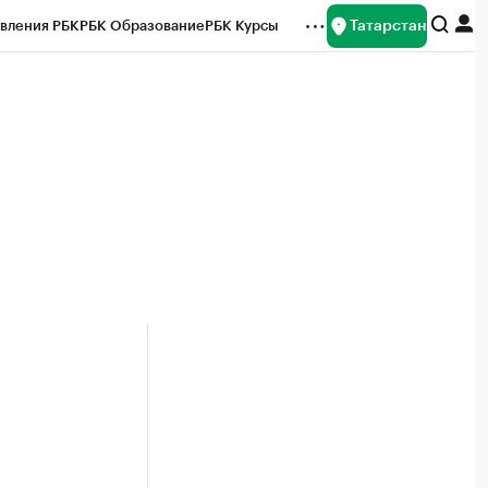
Татарстан
вления РБК
РБК Образование
РБК Курсы
рейтинги
Франшизы
Газета
ок наличной валюты