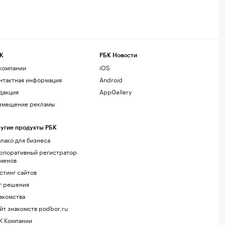
К
РБК Новости
компании
iOS
нтактная информация
Android
дакция
AppGallery
змещение рекламы
угие продукты РБК
лако для бизнеса
рпоративный регистратор
менов
стинг сайтов
г.решения
акомства
йт знакомств podbor.ru
К Компании