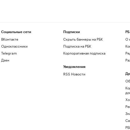
Социальные сети
Подписки
РБ
ВКонтакте
Скрыть баннеры на РБК
О 
Одноклассники
Подписка на РБК
Ко
Telegram
Корпоративная подписка
Ре
Дзен
Ра
Уведомления
RSS Новости
Др
Об
Ко
до
Хо
Ре
Зн
Са
РБ