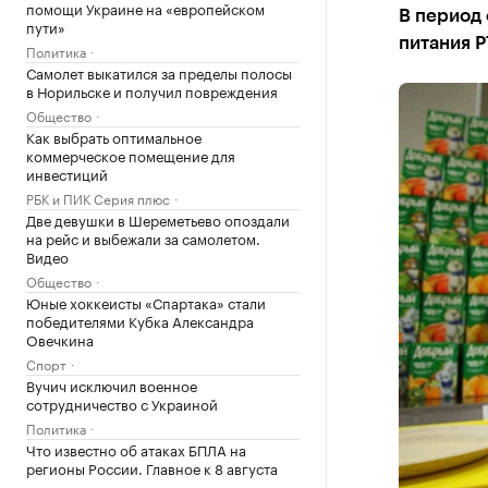
помощи Украине на «европейском
В период 
пути»
питания Р
Политика
Самолет выкатился за пределы полосы
в Норильске и получил повреждения
Общество
Как выбрать оптимальное
коммерческое помещение для
инвестиций
РБК и ПИК Серия плюс
Две девушки в Шереметьево опоздали
на рейс и выбежали за самолетом.
Видео
Общество
Юные хоккеисты «Спартака» стали
победителями Кубка Александра
Овечкина
Спорт
Вучич исключил военное
сотрудничество с Украиной
Политика
Что известно об атаках БПЛА на
регионы России. Главное к 8 августа