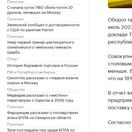
Политика
С начала суток ПВО сбила почти 20
дронов, летевших на Москву
Оборот п
Политика
Зеленский сообщил о договоренности
июль 2023
с США по ракетам Patriot
докладе Т
Политика
республи
Умер первый тренер шестикратного
олимпийского чемпиона гимнаста
Щербо
Совокупн
Спорт
столовым
История биржевой торговли в России
меньше. В
РБК и Петербургская Биржа
что на 18
Синоптик рассказал о «первом визите
осени» в Москву
Общество
В отчет в
Медведев рассказал о «жестких»
предприя
переговорах с Саркози в 2008 году
поставку
Политика
Федорищев рассказал о последствиях
атаки БПЛА на Самарскую область
Согласно 
Политика
Трое пострадали при ударе БПЛА по