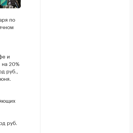
аря по
сячном
фе и
а на 20%
д руб.,
июня.
ляющих
рд руб.