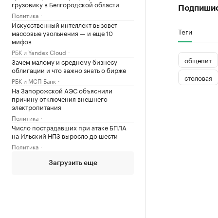
грузовику в Белгородской области
Подпиши
Политика
Искусственный интеллект вызовет
Теги
массовые увольнения — и еще 10
мифов
РБК и Yandex Cloud
общепит
Зачем малому и среднему бизнесу
облигации и что важно знать о бирже
столовая
РБК и МСП Банк
На Запорожской АЭС объяснили
причину отключения внешнего
электропитания
Политика
Число пострадавших при атаке БПЛА
на Ильский НПЗ выросло до шести
Политика
Загрузить еще