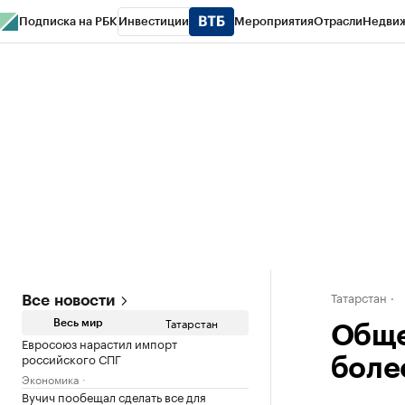
Подписка на РБК
Инвестиции
Мероприятия
Отрасли
Недви
РБК Life
Тренды
Визионеры
Национальные проекты
Город
Стиль
Кр
Спецпроекты СПб
Конференции СПб
Спецпроекты
Проверка конт
Татарстан
Все новости
Татарстан
Весь мир
Обще
Евросоюз нарастил импорт
российского СПГ
боле
Экономика
Вучич пообещал сделать все для