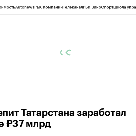
жимость
Autonews
РБК Компании
Телеканал
РБК Вино
Спорт
Школа упра
ипто
РБК Бизнес-среда
Дискуссионный клуб
Исследования
Кредитные 
рагентов
Политика
Экономика
Бизнес
Технологии и медиа
Финансы
Рын
пит Татарстана заработал
е ₽37 млрд