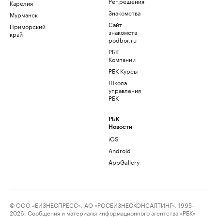
Рег.решения
Карелия
Знакомства
Мурманск
Сайт
Приморский
знакомств
край
podbor.ru
РБК
Компании
РБК Курсы
Школа
управления
РБК
РБК
Новости
iOS
Android
AppGallery
© ООО «БИЗНЕСПРЕСС», АО «РОСБИЗНЕСКОНСАЛТИНГ», 1995–
2026. Сообщения и материалы информационного агентства «РБК»