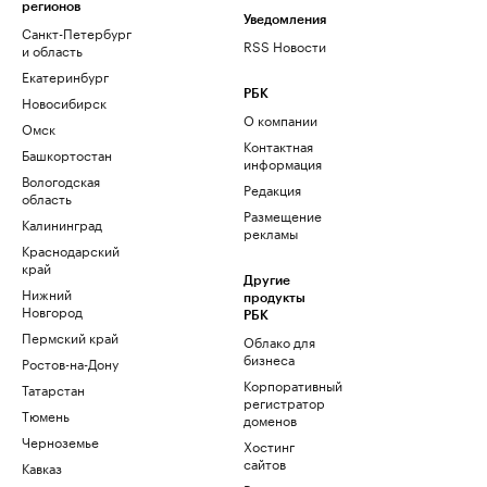
регионов
Уведомления
Санкт-Петербург
RSS Новости
и область
Екатеринбург
РБК
Новосибирск
О компании
Омск
Контактная
Башкортостан
информация
Вологодская
Редакция
область
Размещение
Калининград
рекламы
Краснодарский
край
Другие
Нижний
продукты
Новгород
РБК
Пермский край
Облако для
бизнеса
Ростов-на-Дону
Корпоративный
Татарстан
регистратор
Тюмень
доменов
Черноземье
Хостинг
сайтов
Кавказ