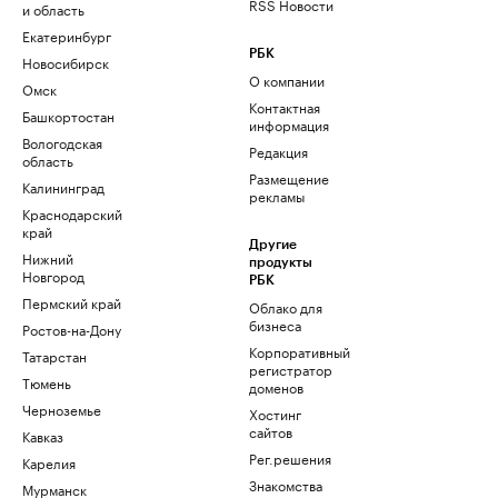
RSS Новости
и область
Екатеринбург
РБК
Новосибирск
О компании
Омск
Контактная
Башкортостан
информация
Вологодская
Редакция
область
Размещение
Калининград
рекламы
Краснодарский
край
Другие
Нижний
продукты
Новгород
РБК
Пермский край
Облако для
бизнеса
Ростов-на-Дону
Корпоративный
Татарстан
регистратор
Тюмень
доменов
Черноземье
Хостинг
сайтов
Кавказ
Рег.решения
Карелия
Знакомства
Мурманск