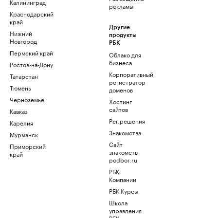
Калининград
рекламы
Краснодарский
край
Другие
Нижний
продукты
Новгород
РБК
Пермский край
Облако для
бизнеса
Ростов-на-Дону
Корпоративный
Татарстан
регистратор
Тюмень
доменов
Черноземье
Хостинг
сайтов
Кавказ
Рег.решения
Карелия
Знакомства
Мурманск
Сайт
Приморский
знакомств
край
podbor.ru
РБК
Компании
РБК Курсы
Школа
управления
РБК