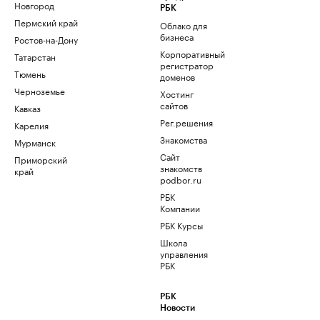
Новгород
РБК
Пермский край
Облако для
бизнеса
Ростов-на-Дону
Корпоративный
Татарстан
регистратор
Тюмень
доменов
Черноземье
Хостинг
сайтов
Кавказ
Рег.решения
Карелия
Знакомства
Мурманск
Сайт
Приморский
знакомств
край
podbor.ru
РБК
Компании
РБК Курсы
Школа
управления
РБК
РБК
Новости