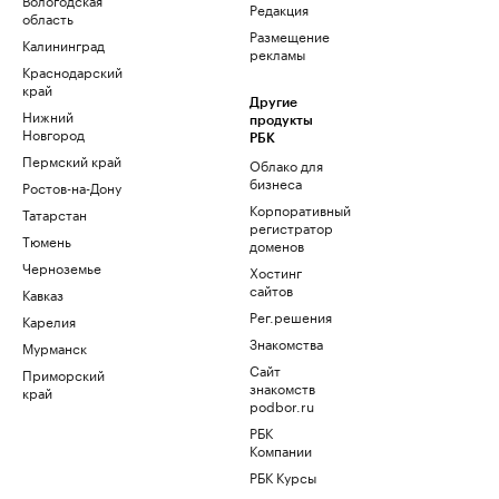
Редакция
область
Размещение
Калининград
рекламы
Краснодарский
край
Другие
Нижний
продукты
Новгород
РБК
Пермский край
Облако для
бизнеса
Ростов-на-Дону
Корпоративный
Татарстан
регистратор
Тюмень
доменов
Черноземье
Хостинг
сайтов
Кавказ
Рег.решения
Карелия
Знакомства
Мурманск
Сайт
Приморский
знакомств
край
podbor.ru
РБК
Компании
РБК Курсы