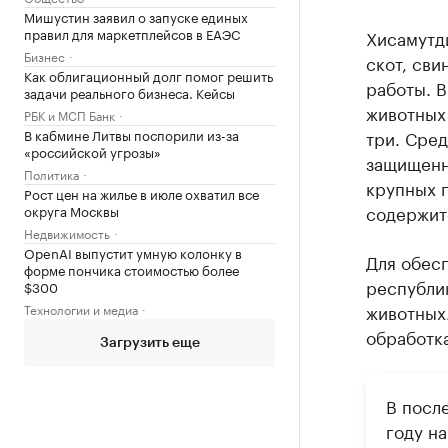
Мишустин заявил о запуске единых
правил для маркетплейсов в ЕАЭС
Хисамутди
Бизнес
скот, сви
Как облигационный долг помог решить
работы. 
задачи реального бизнеса. Кейсы
животных
РБК и МСП Банк
В кабмине Литвы поспорили из-за
три. Сре
«российской угрозы»
защищенн
Политика
крупных 
Рост цен на жилье в июле охватил все
содержит
округа Москвы
Недвижимость
OpenAI выпустит умную колонку в
Для обес
форме пончика стоимостью более
республик
$300
животных.
Технологии и медиа
обработка
Загрузить еще
В посл
году н