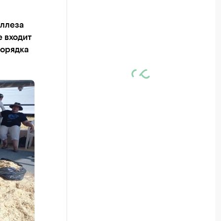
еллеза
е входит
порядка