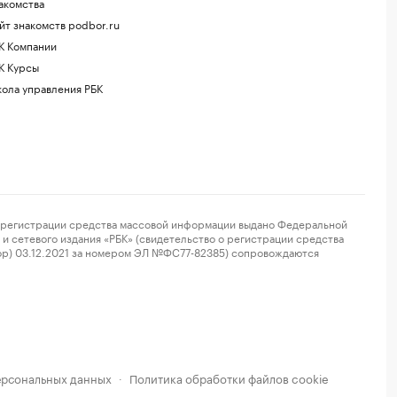
акомства
йт знакомств podbor.ru
К Компании
К Курсы
ола управления РБК
регистрации средства массовой информации выдано Федеральной
и сетевого издания «РБК» (свидетельство о регистрации средства
ор) 03.12.2021 за номером ЭЛ №ФС77-82385) сопровождаются
ерсональных данных
Политика обработки файлов cookie
·