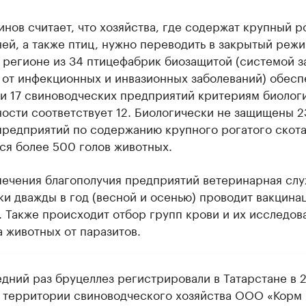
нов считает, что хозяйства, где содержат крупный р
ней, а также птиц, нужно переводить в закрытый реж
В регионе из 34 птицефабрик биозащитой (системой 
 от инфекционных и инвазионных заболеваний) обес
ди 17 свиноводческих предприятий критериям биолог
ости соответствует 12. Биологически не защищены 2
предприятий по содержанию крупного рогатого скота
ся более 500 голов животных.
печения благополучия предприятий ветеринарная сл
и дважды в год (весной и осенью) проводит вакцина
 Также происходит отбор групп крови и их исследов
 животных от паразитов.
едний раз бруцеллез регистрировали в Татарстане в 2
а территории свиноводческого хозяйства ООО «Корм