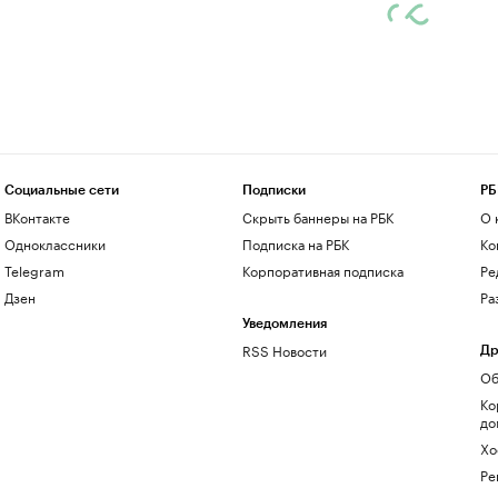
Социальные сети
Подписки
РБ
ВКонтакте
Скрыть баннеры на РБК
О 
Одноклассники
Подписка на РБК
Ко
Telegram
Корпоративная подписка
Ре
Дзен
Ра
Уведомления
RSS Новости
Др
Об
Ко
до
Хо
Ре