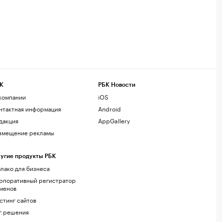
К
РБК Новости
компании
iOS
нтактная информация
Android
дакция
AppGallery
змещение рекламы
угие продукты РБК
лако для бизнеса
рпоративный регистратор
менов
стинг сайтов
г.решения