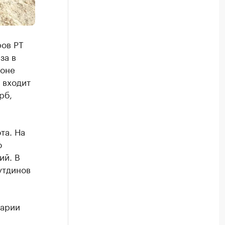
ров РТ
за в
йоне
 входит
рб,
та. На
о
ий. В
утдинов
нарии