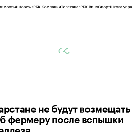
жимость
Autonews
РБК Компании
Телеканал
РБК Вино
Спорт
Школа упра
ипто
РБК Бизнес-среда
Дискуссионный клуб
Исследования
Кредитные 
рагентов
Политика
Экономика
Бизнес
Технологии и медиа
Финансы
Рын
тарстане не будут возмещать
б фермеру после вспышки
еллеза