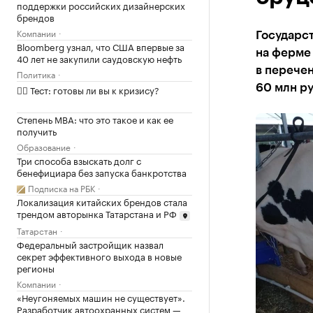
поддержки российских дизайнерских
брендов
Компании
Государс
Bloomberg узнал, что США впервые за
на ферме 
40 лет не закупили саудовскую нефть
в перече
Политика
60 млн ру
✍🏻 Тест: готовы ли вы к кризису?
Степень MBA: что это такое и как ее
получить
Образование
Три способа взыскать долг с
бенефициара без запуска банкротства
Подписка на РБК
Локализация китайских брендов стала
трендом авторынка Татарстана и РФ
Татарстан
Федеральный застройщик назвал
секрет эффективного выхода в новые
регионы
Компании
«Неугоняемых машин не существует».
Разработчик автоохранных систем —