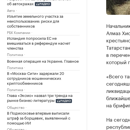
об автокражах
РАДИО
Авто
Изъятие земельного участка за
неиспользование: риски для
Начальник
собственников
Алмаз Хи
РБК Компании
Исландия попросила ЕС не
крестьян
вмешиваться в референдум насчет
Татарстан
членства
в перече
Политика
который п
Военная операция на Украине. Главное
Политика
В «Москва-Сити» задержали 20
«Всего та
сотрудников мошеннических
сегодняшн
криптообменников
ликвидаци
Политика
Глава «Эксмо» назвал три тренда на
ближайшее
рынке бизнес-литературы
РАДИО
на брифиг
Общество
В Подмосковье впервые выписали
штраф за борщевик, выявленный с
На сегод
помощью ИИ
республик
Общество