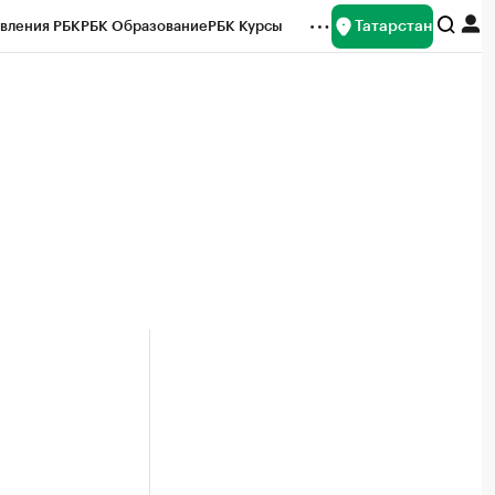
Татарстан
вления РБК
РБК Образование
РБК Курсы
рейтинги
Франшизы
Газета
ок наличной валюты