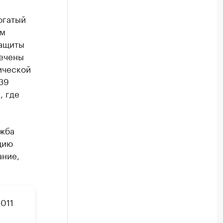
огатый
им
защиты
печены
ической
39
, где
ужба
цию
ание,
011