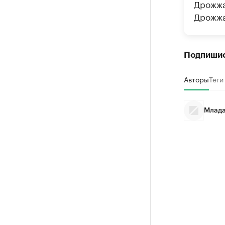
Дрожжа
Дрожжа
Подпиши
Авторы
Теги
Млада