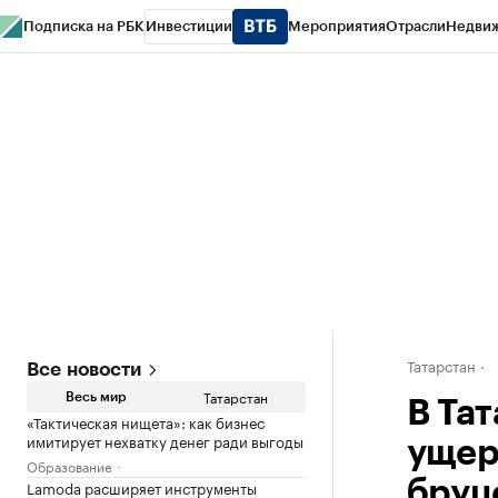
Подписка на РБК
Инвестиции
Мероприятия
Отрасли
Недви
РБК Life
Тренды
Визионеры
Национальные проекты
Город
Стиль
Кр
Спецпроекты СПб
Конференции СПб
Спецпроекты
Проверка конт
Татарстан
Все новости
Татарстан
Весь мир
В Та
«Тактическая нищета»: как бизнес
имитирует нехватку денег ради выгоды
ущер
Образование
Lamoda расширяет инструменты
бруц