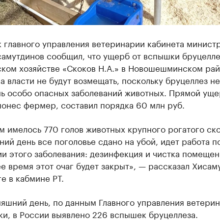
 главного управления ветеринарии кабинета минист
самутдинов сообщил, что ущерб от вспышки бруцелле
ском хозяйстве «Скоков Н.А.» в Новошешминском ра
а власти не будут возмещать, поскольку бруцеллез не
нь особо опасных заболеваний животных. Прямой уще
онес фермер, составил порядка 60 млн руб.
м имелось 770 голов животных крупного рогатого ско
ий день все поголовье сдано на убой, идет работа п
и этого заболевания: дезинфекция и чистка помещен
 время этот очаг будет закрыт», — рассказал Хисам
е в кабмине РТ.
няшний день, по данным Главного управления ветери
и, в России выявлено 226 вспышек бруцеллеза.