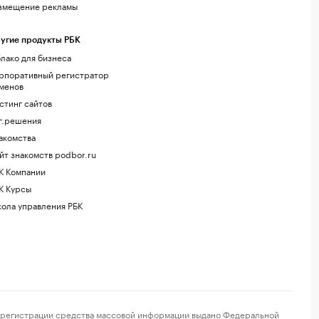
змещение рекламы
угие продукты РБК
лако для бизнеса
рпоративный регистратор
менов
стинг сайтов
г.решения
акомства
йт знакомств podbor.ru
К Компании
К Курсы
ола управления РБК
регистрации средства массовой информации выдано Федеральной