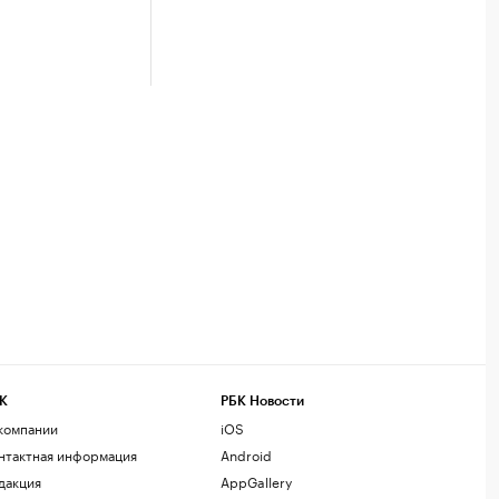
К
РБК Новости
компании
iOS
нтактная информация
Android
дакция
AppGallery