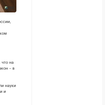
оссии,
ском
 что на
кон – в
ли науки
и и