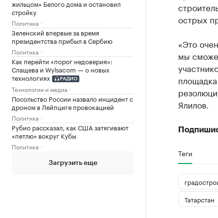
жильцом» Белого дома и остановил
строитель
стройку
острых п
Политика
Зеленский впервые за время
президентства прибыл в Сербию
«Это очен
Политика
мы сможе
Как перейти «порог недоверия»:
участнико
Слащева и Wylsacom — о новых
технологиях
площадка 
РАДИО
Технологии и медиа
резолюци
Посольство России назвало инцидент с
Ялилов.
дроном в Лейпциге провокацией
Политика
Рубио рассказал, как США затягивают
Подпиши
«петлю» вокруг Кубы
Политика
Теги
Загрузить еще
градостро
Татарстан