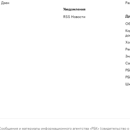
Дзен
Ра
Уведомления
RSS Новости
Др
Об
Ко
до
Хо
Ре
Зн
Са
РБ
РБ
Шк
ения и материалы информационного агентства «РБК» (свидетельство о 