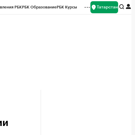
Татарстан
вления РБК
РБК Образование
РБК Курсы
рейтинги
Франшизы
Газета
ок наличной валюты
ии