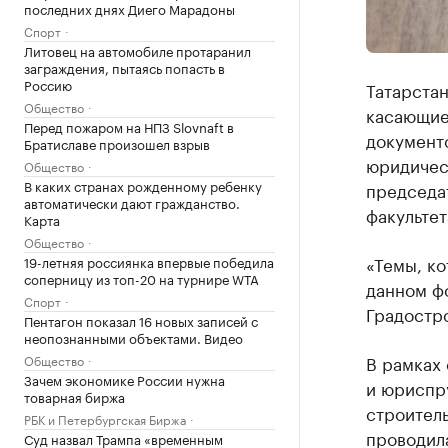
последних днях Диего Марадоны
Спорт
Литовец на автомобиле протаранил
заграждения, пытаясь попасть в
Россию
Татарстан
Общество
касающие
Перед пожаром на НПЗ Slovnaft в
документо
Братиславе произошел взрыв
юридичес
Общество
В каких странах рожденному ребенку
председа
автоматически дают гражданство.
факультет
Карта
Общество
«Темы, ко
19-летняя россиянка впервые победила
соперницу из топ-20 на турнире WTA
данном ф
Спорт
Градостро
Пентагон показал 16 новых записей с
неопознанными объектами. Видео
В рамках 
Общество
Зачем экономике России нужна
и юриспр
товарная биржа
строитель
РБК и Петербургская Биржа
проводил
Суд назвал Трампа «временным