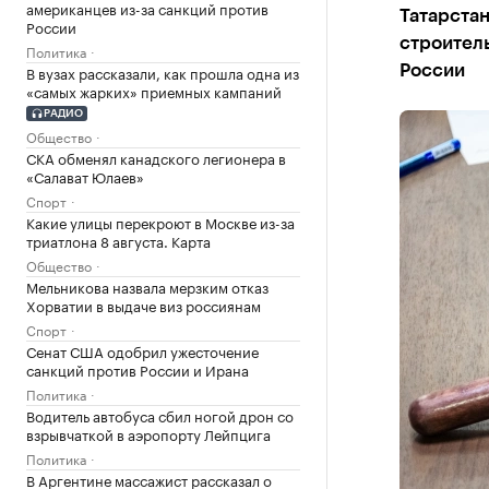
американцев из-за санкций против
Татарста
России
строител
Политика
В вузах рассказали, как прошла одна из
России
«самых жарких» приемных кампаний
РАДИО
Общество
СКА обменял канадского легионера в
«Салават Юлаев»
Спорт
Какие улицы перекроют в Москве из-за
триатлона 8 августа. Карта
Общество
Мельникова назвала мерзким отказ
Хорватии в выдаче виз россиянам
Спорт
Сенат США одобрил ужесточение
санкций против России и Ирана
Политика
Водитель автобуса сбил ногой дрон со
взрывчаткой в аэропорту Лейпцига
Политика
В Аргентине массажист рассказал о