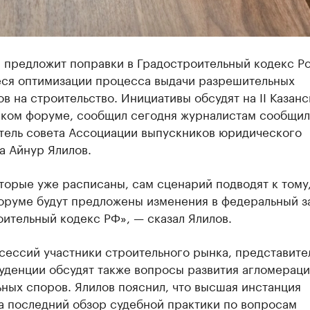
 предложит поправки в Градостроительный кодекс Р
ся оптимизации процесса выдачи разрешительных
в на строительство. Инициативы обсудят на II Казан
ком форуме, сообщил сегодня журналистам сообщил
тель совета Ассоциации выпускников юридического
а Айнур Ялилов.
торые уже расписаны, сам сценарий подводят к тому,
оруме будут предложены изменения в федеральный за
ительный кодекс РФ», — сказал Ялилов.
сессий участники строительного рынка, представите
уденции обсудят также вопросы развития агломераци
ных споров. Ялилов пояснил, что высшая инстанция
а последний обзор судебной практики по вопросам