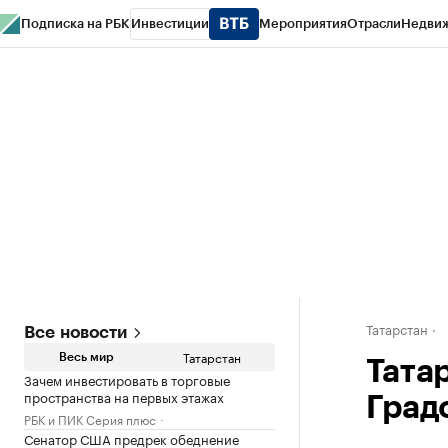
Подписка на РБК
Инвестиции
Мероприятия
Отрасли
Недви
РБК Life
Тренды
Визионеры
Национальные проекты
Город
Стиль
Кр
Спецпроекты СПб
Конференции СПб
Спецпроекты
Проверка конт
Татарстан
Все новости
Татарстан
Весь мир
Тата
Зачем инвестировать в торговые
пространства на первых этажах
Град
РБК и ПИК Серия плюс
Сенатор США предрек обеднение