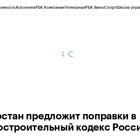
жимость
Autonews
РБК Компании
Телеканал
РБК Вино
Спорт
Школа упра
ипто
РБК Бизнес-среда
Дискуссионный клуб
Исследования
Кредитные 
рагентов
Политика
Экономика
Бизнес
Технологии и медиа
Финансы
Рын
рстан предложит поправки в
остроительный кодекс Росс