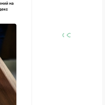
ений на
декс