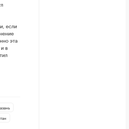
ул
и, если
мнение
нно эта
и в
тил
азань
стан