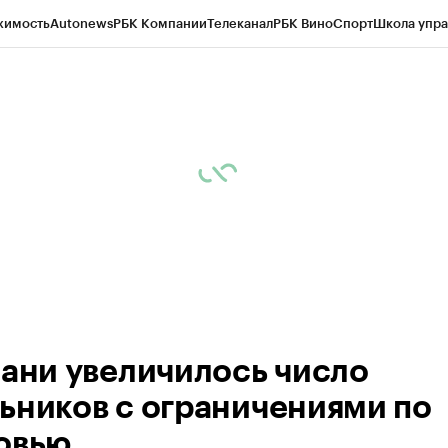
жимость
Autonews
РБК Компании
Телеканал
РБК Вино
Спорт
Школа упра
ипто
РБК Бизнес-среда
Дискуссионный клуб
Исследования
Кредитные 
рагентов
Политика
Экономика
Бизнес
Технологии и медиа
Финансы
Рын
зани увеличилось число
ьников с ограничениями по
овью