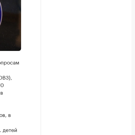
опросам
ОВЗ),
70
 в
в, в
. детей