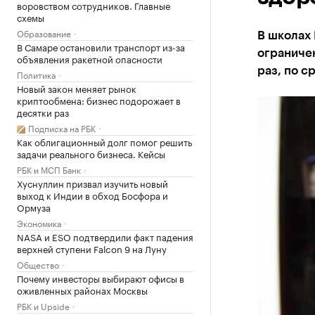
воровством сотрудников. Главные
схемы
Образование
В школах 
В Самаре остановили транспорт из-за
ограниче
объявления ракетной опасности
раз, по с
Политика
Новый закон меняет рынок
криптообмена: бизнес подорожает в
десятки раз
Подписка на РБК
Как облигационный долг помог решить
задачи реального бизнеса. Кейсы
РБК и МСП Банк
Хуснуллин призвал изучить новый
выход к Индии в обход Босфора и
Ормуза
Экономика
NASA и ESO подтвердили факт падения
верхней ступени Falcon 9 на Луну
Общество
Почему инвесторы выбирают офисы в
оживленных районах Москвы
РБК и Upside