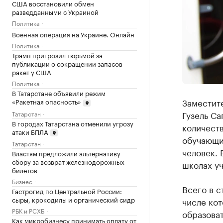
США восстановили обмен
разведданными с Украиной
Политика
Военная операция на Украине. Онлайн
Политика
Трамп пригрозил тюрьмой за
публикации о сокращении запасов
ракет у США
Политика
В Татарстане объявили режим
Заместит
«Ракетная опасность»
Гузель Са
Татарстан
В городах Татарстана отменили угрозу
количест
атаки БПЛА
обучающи
Татарстан
человек. 
Властям предложили альтернативу
сбору за возврат железнодорожных
школах уч
билетов
Бизнес
Всего в с
Гастрогид по Центральной России:
сыры, крокодилы и органический сидр
числе кот
РБК и РСХБ
образоват
Как микробизнесу принимать оплату от