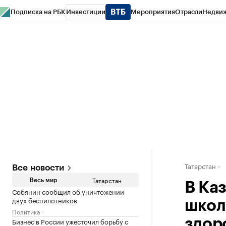
Подписка на РБК
Инвестиции
Мероприятия
Отрасли
Недви
РБК Life
Тренды
Визионеры
Национальные проекты
Город
Стиль
Кр
Спецпроекты СПб
Конференции СПб
Спецпроекты
Проверка конт
Татарстан
Все новости
Татарстан
Весь мир
В Ка
Собянин сообщил об уничтожении
двух беспилотников
школ
Политика
Бизнес в России ужесточил борьбу с
здор