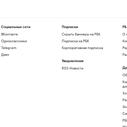
Социальные сети
Подписки
РБ
ВКонтакте
Скрыть баннеры на РБК
О 
Одноклассники
Подписка на РБК
Ко
Telegram
Корпоративная подписка
Ре
Дзен
Ра
Уведомления
RSS Новости
Др
Об
Ко
до
Хо
Ре
Зн
Са
РБ
РБ