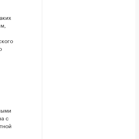
аких
ям,
ского
о
ными
ва с
тной