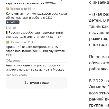
с инвалид
зарубежных заказчиков в 2026-м
Подписка на РБК
«Такая ра
Консультант топ-менеджеров рассказал
об «открытии» в работе с CEO
детей. В 
РАДИО
таким как
Бизнес
нарушени
В России разработали национальный
стандарт для синтетических данных
развития,
Подписка на РБК
спектра»,
Причиной авиакатастрофы в США
стало испытание военными глушителя
GPS
По ее сло
Общество
обучаются
Аналитики оценили рост спроса на
работало 
ипотеку на разные квартиры в Москве
Недвижимость
В 2022 го
Загрузить еще
Эльмира 
возможнос
ранней ди
группе чи