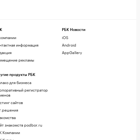
К
РБК Новости
компании
iOS
нтактная информация
Android
дакция
AppGallery
змещение рекламы
угие продукты РБК
лако для бизнеса
рпоративный регистратор
менов
стинг сайтов
г.решения
акомства
йт знакомств podbor.ru
К Компании
К Курсы