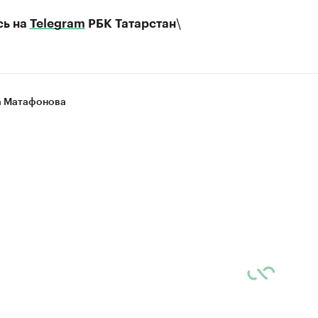
\
сь на
Telegram
РБК Татарстан
 Матафонова