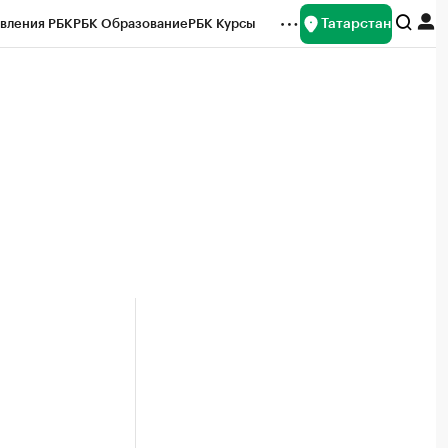
Татарстан
вления РБК
РБК Образование
РБК Курсы
рейтинги
Франшизы
Газета
ок наличной валюты