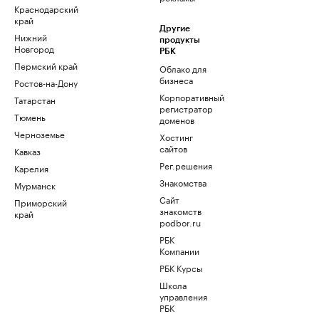
Краснодарский
край
Другие
Нижний
продукты
Новгород
РБК
Пермский край
Облако для
бизнеса
Ростов-на-Дону
Корпоративный
Татарстан
регистратор
Тюмень
доменов
Черноземье
Хостинг
сайтов
Кавказ
Рег.решения
Карелия
Знакомства
Мурманск
Сайт
Приморский
знакомств
край
podbor.ru
РБК
Компании
РБК Курсы
Школа
управления
РБК