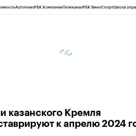
жимость
Autonews
РБК Компании
Телеканал
РБК Вино
Спорт
Школа упра
ипто
РБК Бизнес-среда
Дискуссионный клуб
Исследования
Кредитные 
рагентов
Политика
Экономика
Бизнес
Технологии и медиа
Финансы
Рын
и казанского Кремля
ставрируют к апрелю 2024 г