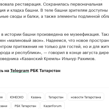
вовала реставрация. Сохранилась первоначальная
ия и кладка башни. В теле башни зрителям доступны
ные своды и балки, а также элементы подлинной обл
 в истории башни произведена ее музеефикация. Так
ен «малиновый звон». Надеемся, что новое простран
нтром притяжения не только для гостей, но и для жит
рода и республики», — говорил в конце августа дир
оведника «Казанский Кремль» Ильнур Рахимов.
сь на
Telegram
РБК Татарстан
ия
ЮНЕСКО
Казань
Татарстан
новости Татарстана
азани
РБК Татарстан
Kazanforum