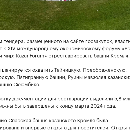
 тендера, размещенного на сайте госзакупок, власт
т к XIV международному экономическому форуму «Р
й мир: KazanForum» отреставрировать башни Кремля.
 планируется охватить Тайницкую, Преображенскую,
скую, Пятигранную башни, Руины мавзолея казанских
башню Сююмбике.
отку документации для реставрации выделили 5,8 мл
лжны быть завершены к концу марта 2024 года.
нью Спасская башня казанского Кремля была
ирована и впервые открыта для посетителей. Откры