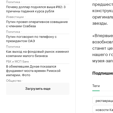
Политика
предшест
Почему доллар поднялся выше ₽82: 3
конструкц
причины падения курса рубля
оригиналь
Инвестиции
Путин провел оперативное совещание
звезды.
с членами Совбеза
Политика
«Впервые
Путин поговорил по телефону с
возобновл
президентом ОАЭ
Политика
станет це
Как выход на фондовый рынок изменил
нашего го
компании малого бизнеса
музея-зап
РБК и МСП Банк
В обмелевшем Дунае показался
фундамент моста времен Римской
Подпиши
империи. Фото
Общество
Теги
Загрузить еще
реставрац
новости К