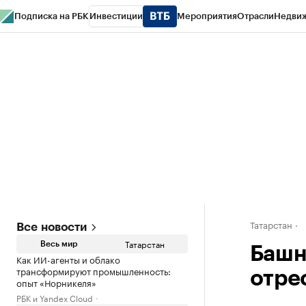
Подписка на РБК
Инвестиции
Мероприятия
Отрасли
Недви
РБК Life
Тренды
Визионеры
Национальные проекты
Город
Стиль
Кр
Спецпроекты СПб
Конференции СПб
Спецпроекты
Проверка конт
Татарстан
Все новости
Татарстан
Весь мир
Башн
Как ИИ-агенты и облако
трансформируют промышленность:
отре
опыт «Норникеля»
РБК и Yandex Cloud