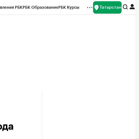
Татарстан
вления РБК
РБК Образование
РБК Курсы
рейтинги
Франшизы
Газета
ок наличной валюты
ода