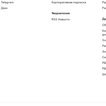
Telegram
Корпоративная подписка
Ре
Дзен
Ра
Уведомления
RSS Новости
Др
Об
Ко
до
Хо
Ре
Зн
Са
РБ
РБ
Шк