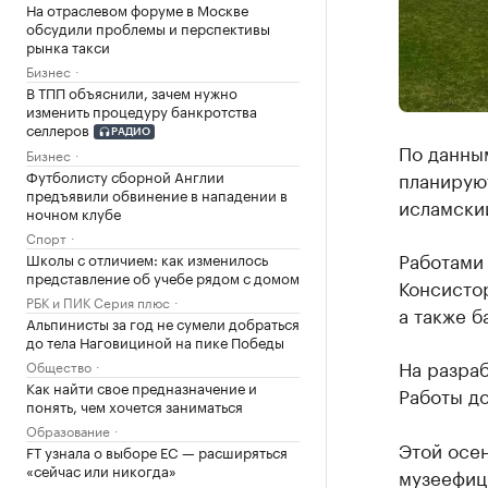
На отраслевом форуме в Москве
обсудили проблемы и перспективы
рынка такси
Бизнес
В ТПП объяснили, зачем нужно
изменить процедуру банкротства
селлеров
РАДИО
По данным
Бизнес
планирую
Футболисту сборной Англии
предъявили обвинение в нападении в
исламски
ночном клубе
Спорт
Работами
Школы с отличием: как изменилось
представление об учебе рядом с домом
Консистор
РБК и ПИК Серия плюс
а также 
Альпинисты за год не сумели добраться
до тела Наговициной на пике Победы
На разраб
Общество
Как найти свое предназначение и
Работы до
понять, чем хочется заниматься
Образование
Этой осе
FT узнала о выборе ЕС — расширяться
«сейчас или никогда»
музеефиц