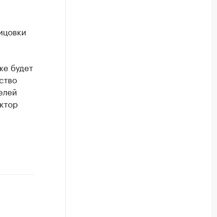
ицовки
же будет
ство
елей
ектор