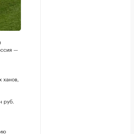
и
оссия —
 ханов,
н руб.
тию