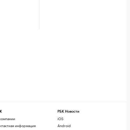
К
РБК Новости
компании
iOS
нтактная информация
Android