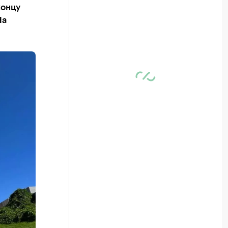
концу
Hа