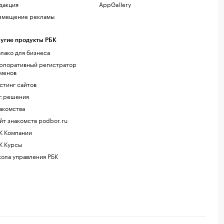
дакция
AppGallery
змещение рекламы
угие продукты РБК
лако для бизнеса
рпоративный регистратор
менов
стинг сайтов
г.решения
акомства
йт знакомств podbor.ru
К Компании
К Курсы
ола управления РБК