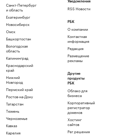
Уведомления
Санкт-Петербург
RSS Новости
и область
Екатеринбург
РБК
Новосибирск
О компании
Омск
Контактная
Башкортостан
информация
Вологодская
Редакция
область
Размещение
Калининград
рекламы
Краснодарский
край
Другие
Нижний
продукты
Новгород
РБК
Пермский край
Облако для
бизнеса
Ростов-на-Дону
Корпоративный
Татарстан
регистратор
Тюмень
доменов
Черноземье
Хостинг
сайтов
Кавказ
Рег.решения
Карелия