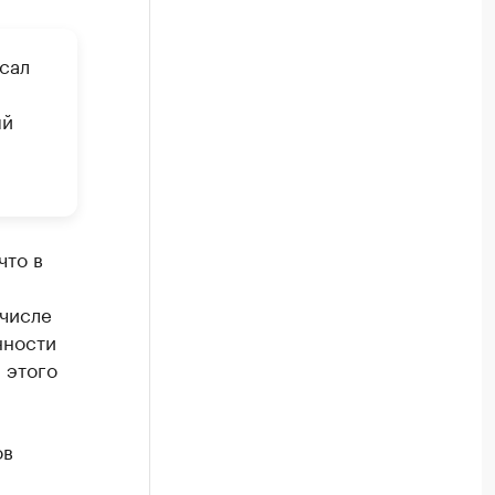
сал
ый
что в
числе
нности
 этого
ов