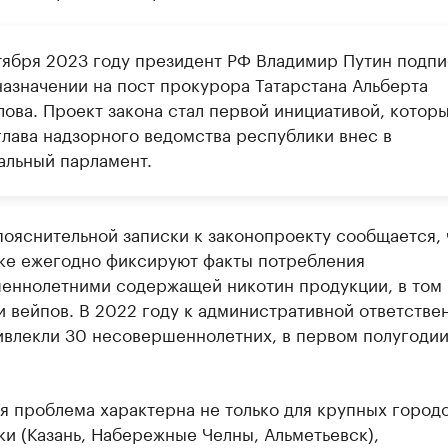
тября 2023 году президент РФ Владимир Путин подпи
назначении на пост прокурора Татарстана Альберта
лова. Проект закона стал первой инициативой, котор
глава надзорного ведомства республики внес в
альный парламент.
пояснительной записки к законопроекту сообщается, 
ке ежегодно фиксируют факты потребления
еннолетними содержащей никотин продукции, в том 
и вейпов. В 2022 году к административной ответстве
ивлекли 30 несовершеннолетних, в первом полугодии
я проблема характерна не только для крупных город
и (Казань, Набережные Челны, Альметьевск),