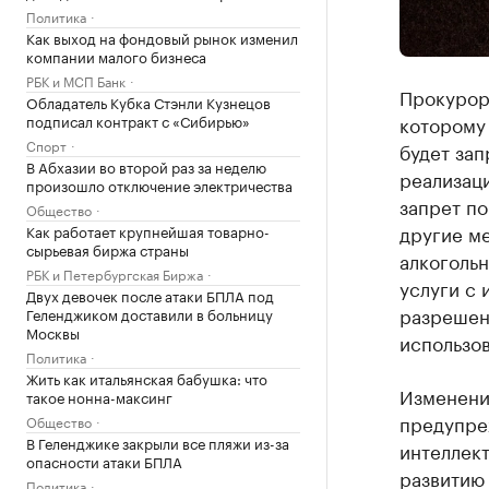
Политика
Как выход на фондовый рынок изменил
компании малого бизнеса
РБК и МСП Банк
Прокурор 
Обладатель Кубка Стэнли Кузнецов
подписал контракт с «Сибирью»
которому
Спорт
будет зап
В Абхазии во второй раз за неделю
реализаци
произошло отключение электричества
запрет п
Общество
другие ме
Как работает крупнейшая товарно-
сырьевая биржа страны
алкогольн
РБК и Петербургская Биржа
услуги с 
Двух девочек после атаки БПЛА под
разрешен
Геленджиком доставили в больницу
Москвы
использов
Политика
Жить как итальянская бабушка: что
Изменения
такое нонна-максинг
предупре
Общество
В Геленджике закрыли все пляжи из-за
интеллект
опасности атаки БПЛА
развитию 
Политика