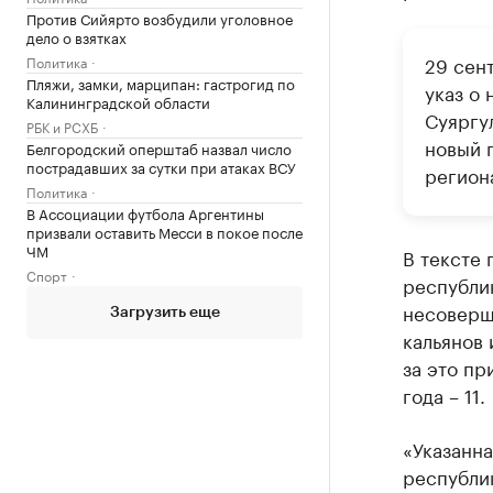
Против Сийярто возбудили уголовное
дело о взятках
29 сен
Политика
Пляжи, замки, марципан: гастрогид по
указ о 
Калининградской области
Суяргу
РБК и РСХБ
новый 
Белгородский оперштаб назвал число
пострадавших за сутки при атаках ВСУ
регион
Политика
В Ассоциации футбола Аргентины
призвали оставить Месси в покое после
ЧМ
В тексте 
Спорт
республи
несоверш
Загрузить еще
кальянов 
за это пр
года – 11.
«Указанна
республик