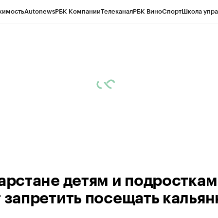
жимость
Autonews
РБК Компании
Телеканал
РБК Вино
Спорт
Школа упра
ипто
РБК Бизнес-среда
Дискуссионный клуб
Исследования
Кредитные 
рагентов
Политика
Экономика
Бизнес
Технологии и медиа
Финансы
Рын
тарстане детям и подросткам
т запретить посещать калья