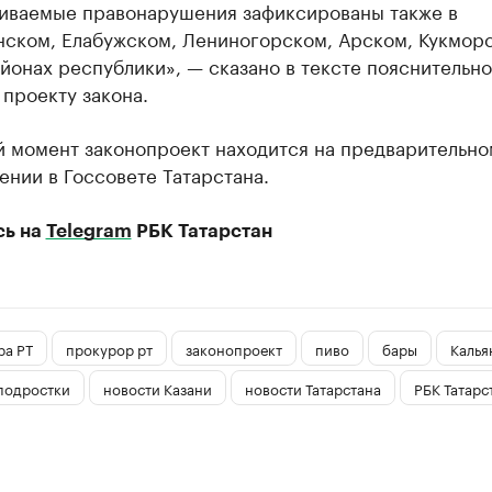
иваемые правонарушения зафиксированы также в
ском, Елабужском, Лениногорском, Арском, Кукмор
йонах республики», — сказано в тексте пояснительн
 проекту закона.
й момент законопроект находится на предварительно
нии в Госсовете Татарстана.
сь на
Telegram
РБК Татарстан
ра РТ
прокурор рт
законопроект
пиво
бары
Калья
подростки
новости Казани
новости Татарстана
РБК Татарс