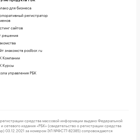
угие продукты РБК
лако для бизнеса
рпоративный регистратор
менов
стинг сайтов
г.решения
акомства
йт знакомств podbor.ru
К Компании
К Курсы
ола управления РБК
регистрации средства массовой информации выдано Федеральной
и сетевого издания «РБК» (свидетельство о регистрации средства
ор) 03.12.2021 за номером ЭЛ №ФС77-82385) сопровождаются