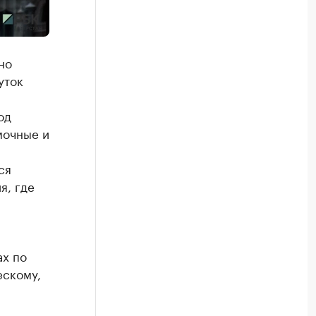
но
уток
од
мочные и
ся
я, где
ах по
ескому,