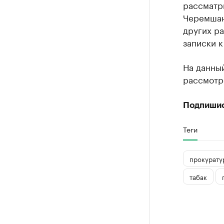
рассматр
Черемшан
других ра
записки к
На данны
рассмотре
Подпиши
Теги
прокурату
табак