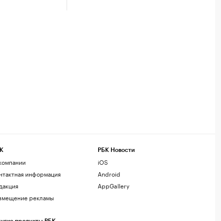
К
РБК Новости
компании
iOS
нтактная информация
Android
дакция
AppGallery
змещение рекламы