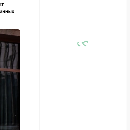
кт
винных