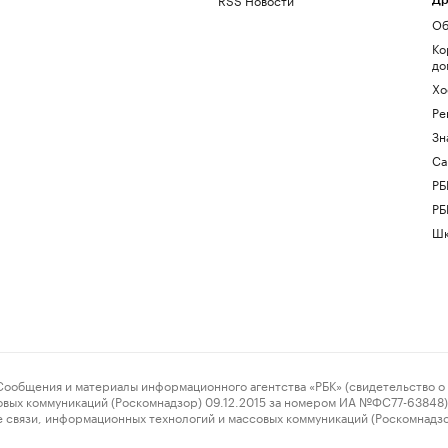
Др
Об
Ко
до
Хо
Ре
Зн
Са
РБ
РБ
Шк
ения и материалы информационного агентства «РБК» (свидетельство о 
овых коммуникаций (Роскомнадзор) 09.12.2015 за номером ИА №ФС77-63848) 
 связи, информационных технологий и массовых коммуникаций (Роскомнадз