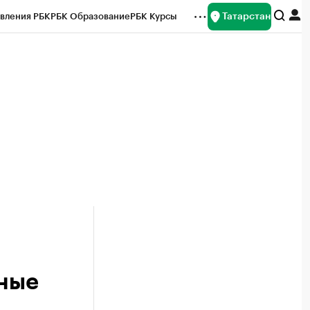
Татарстан
вления РБК
РБК Образование
РБК Курсы
рейтинги
Франшизы
Газета
ок наличной валюты
нные