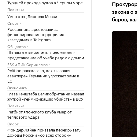
Турцией прохода судов в Черном море
Прокурор 
Политика
закона о
Умер отец Лионеля Месси
баров, ка
Спорт
Россиянина арестовали за
финансирование терроризма
«звездами» в Telegram
Общество
Школы с отличием: как изменилось
представление об учебе рядом с домом
РБК и ПИК Серия плюс
Politico рассказало, как «газовая
авантюра» Германии угрожает зиме в
ЕС
Экономика
Глава Генштаба Великобритании назвал
жуткой «геймификацию убийств» в ВСУ
Политика
Регбист японского клуба умер от
теплового удара
Спорт
Фон дер Ляйен призвала перекрывать
доходы России «со всех сторон»