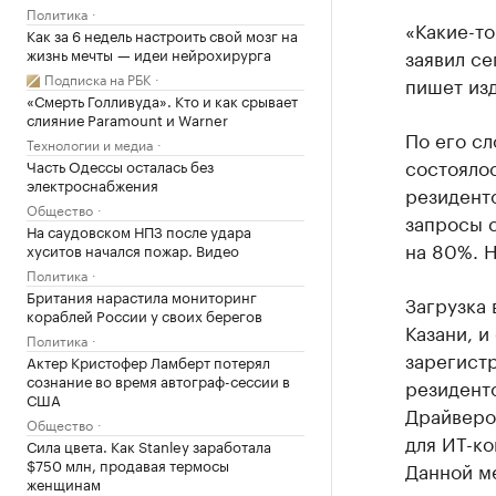
Политика
«Какие-то
Как за 6 недель настроить свой мозг на
жизнь мечты — идеи нейрохирурга
заявил се
Подписка на РБК
пишет из
«Смерть Голливуда». Кто и как срывает
слияние Paramount и Warner
По его сл
Технологии и медиа
состоялос
Часть Одессы осталась без
электроснабжения
резидент
Общество
запросы с
На саудовском НПЗ после удара
на 80%. Н
хуситов начался пожар. Видео
Политика
Британия нарастила мониторинг
Загрузка 
кораблей России у своих берегов
Казани, и
Политика
зарегист
Актер Кристофер Ламберт потерял
сознание во время автограф-сессии в
резиденто
США
Драйвером
Общество
для ИТ-ко
Сила цвета. Как Stanley заработала
$750 млн, продавая термосы
Данной м
женщинам