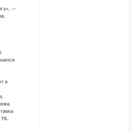
огу», —
в,
О
лнился
т в
а,
бежа.
тавка
 1%.