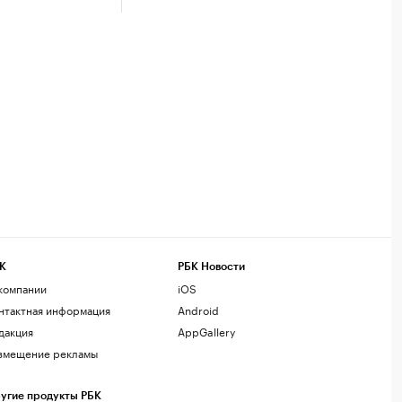
К
РБК Новости
компании
iOS
нтактная информация
Android
дакция
AppGallery
змещение рекламы
угие продукты РБК