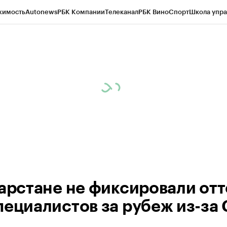
жимость
Autonews
РБК Компании
Телеканал
РБК Вино
Спорт
Школа упра
ипто
РБК Бизнес-среда
Дискуссионный клуб
Исследования
Кредитные 
рагентов
Политика
Экономика
Бизнес
Технологии и медиа
Финансы
Рын
тарстане не фиксировали отт
пециалистов за рубеж из-за