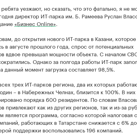
 ребята уезжают, но сказать, что это фатально, я не м
годня директор ИТ-парка им. Б. Рамеева Руслан Власо
дание
«Бизнес Online»
.
овам, до открытия нового ИТ-парка в Казани, которое
ь в августе прошлого года, спрос от потенциальных
ов вдвое превышал мощности объекта. С началом СВ
ократились. Однако за полгода работы ИТ-парк запо
а данный момент загрузка составляет 98,5%.
всех трех ИТ-парков региона, два их которых работаю
 один – в Набережных Челнах, близится к 100%. В них
рировано порядка 600 резидентов. По словам Власов
в привлекают как из других регионов, так и из-за ру
 является программа, согласно которой налоговая с
мпаний, работающих в Татарстане снижается с 6% до
ерой поддержки воспользовались 196 компаний.