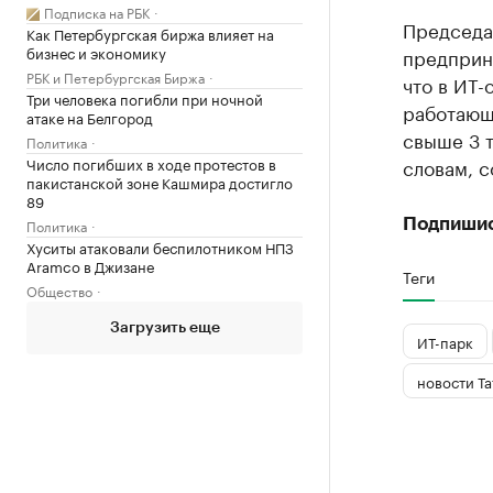
Подписка на РБК
Председа
Как Петербургская биржа влияет на
бизнес и экономику
предприн
РБК и Петербургская Биржа
что в ИТ-
Три человека погибли при ночной
работающе
атаке на Белгород
свыше 3 т
Политика
Число погибших в ходе протестов в
словам, с
пакистанской зоне Кашмира достигло
89
Политика
Подпиши
Хуситы атаковали беспилотником НПЗ
Aramco в Джизане
Теги
Общество
Загрузить еще
ИТ-парк
новости Та