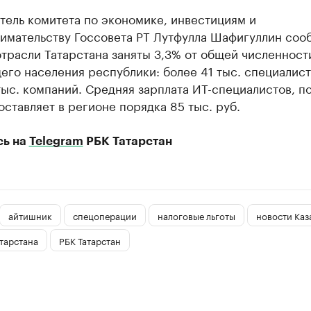
тель комитета по экономике, инвестициям и
имательству Госсовета РТ Лутфулла Шафигуллин соо
отрасли Татарстана заняты 3,3% от общей численност
го населения республики: более 41 тыс. специалист
ыс. компаний. Средняя зарплата ИТ-специалистов, по
оставляет в регионе порядка 85 тыс. руб.
сь на
Telegram
РБК Татарстан
айтишник
спецоперации
налоговые льготы
новости Каз
тарстана
РБК Татарстан