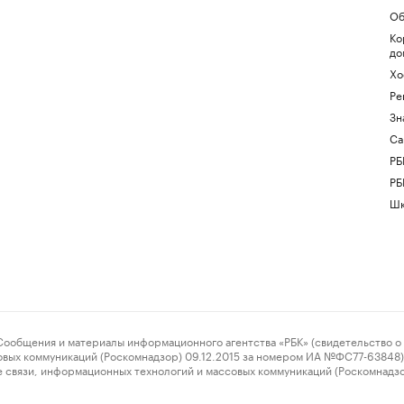
Об
Ко
до
Хо
Ре
Зн
Са
РБ
РБ
Шк
ения и материалы информационного агентства «РБК» (свидетельство о 
овых коммуникаций (Роскомнадзор) 09.12.2015 за номером ИА №ФС77-63848) 
 связи, информационных технологий и массовых коммуникаций (Роскомнадз