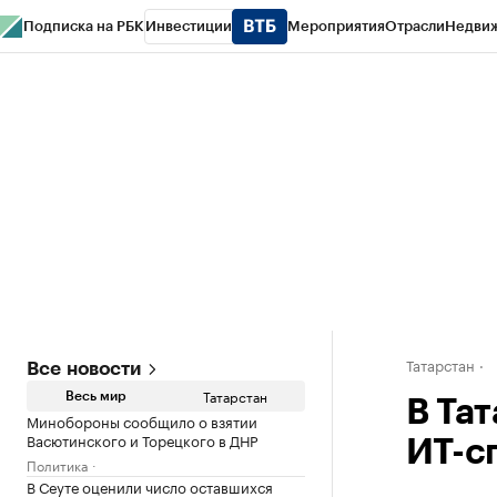
Подписка на РБК
Инвестиции
Мероприятия
Отрасли
Недви
РБК Life
Тренды
Визионеры
Национальные проекты
Город
Стиль
Кр
Спецпроекты СПб
Конференции СПб
Спецпроекты
Проверка конт
Татарстан
Все новости
Татарстан
Весь мир
В Та
Минобороны сообщило о взятии
Васютинского и Торецкого в ДНР
ИТ-с
Политика
В Сеуте оценили число оставшихся