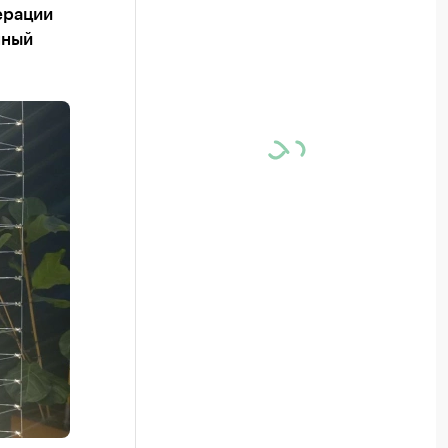
ерации
нный