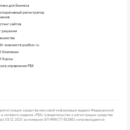
лако для бизнеса
рпоративный регистратор
менов
стинг сайтов
г.решения
акомства
йт знакомств podbor.ru
К Компании
К Курсы
ола управления РБК
регистрации средства массовой информации выдано Федеральной
и сетевого издания «РБК» (свидетельство о регистрации средства
ор) 03.12.2021 за номером ЭЛ №ФС77-82385) сопровождаются