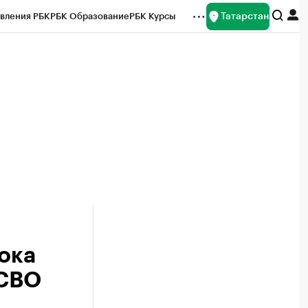
Татарстан
вления РБК
РБК Образование
РБК Курсы
рейтинги
Франшизы
Газета
ок наличной валюты
ока
 СВО