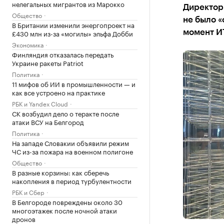
нелегальных мигрантов из Марокко
Директор 
Общество
не было «
В Британии изменили энергопроект на
£430 млн из-за «могилы» эльфа Добби
момент И
Экономика
Финляндия отказалась передать
Украине ракеты Patriot
Политика
11 мифов об ИИ в промышленности — и
как все устроено на практике
РБК и Yandex Cloud
СК возбудил дело о теракте после
атаки ВСУ на Белгород
Политика
На западе Словакии объявили режим
ЧС из-за пожара на военном полигоне
Общество
В разные корзины: как сберечь
накопления в период турбулентности
РБК и Сбер
В Белгороде повреждены около 30
многоэтажек после ночной атаки
дронов