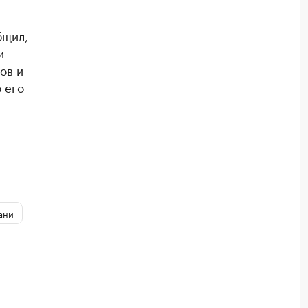
бщил,
и
ов и
 его
ани