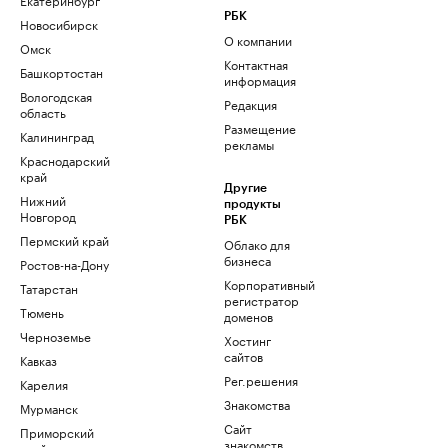
РБК
Новосибирск
О компании
Омск
Контактная
Башкортостан
информация
Вологодская
Редакция
область
Размещение
Калининград
рекламы
Краснодарский
край
Другие
Нижний
продукты
Новгород
РБК
Пермский край
Облако для
бизнеса
Ростов-на-Дону
Корпоративный
Татарстан
регистратор
Тюмень
доменов
Черноземье
Хостинг
сайтов
Кавказ
Рег.решения
Карелия
Знакомства
Мурманск
Сайт
Приморский
знакомств
край