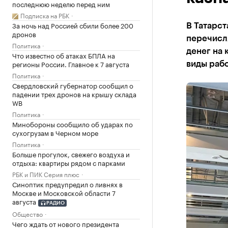
последнюю неделю перед ним
Подписка на РБК
За ночь над Россией сбили более 200
В Татарст
дронов
перечисля
Политика
денег на 
Что известно об атаках БПЛА на
регионы России. Главное к 7 августа
виды раб
Политика
Свердловский губернатор сообщил о
падении трех дронов на крышу склада
WB
Политика
Минобороны сообщило об ударах по
сухогрузам в Черном море
Политика
Больше прогулок, свежего воздуха и
отдыха: квартиры рядом с парками
РБК и ПИК Серия плюс
Синоптик предупредил о ливнях в
Москве и Московской области 7
августа
РАДИО
Общество
Чего ждать от нового президента