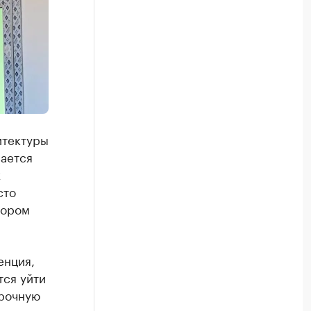
итектуры
ается
х
сто
тором
енция,
тся уйти
срочную