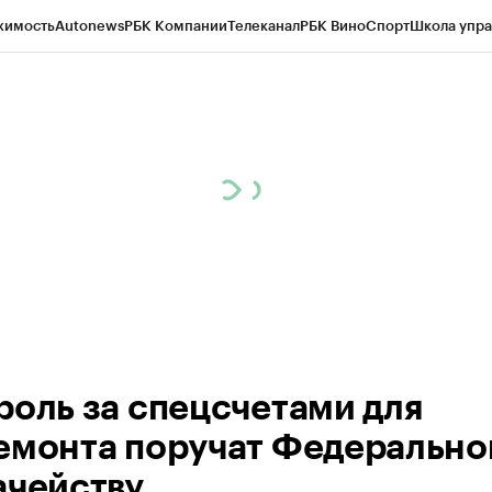
жимость
Autonews
РБК Компании
Телеканал
РБК Вино
Спорт
Школа упра
ипто
РБК Бизнес-среда
Дискуссионный клуб
Исследования
Кредитные 
рагентов
Политика
Экономика
Бизнес
Технологии и медиа
Финансы
Рын
роль за спецсчетами для
емонта поручат Федеральн
ачейству