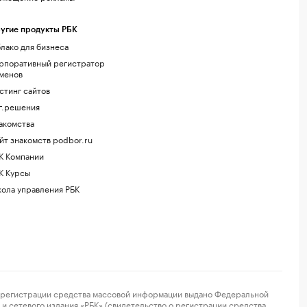
угие продукты РБК
лако для бизнеса
рпоративный регистратор
менов
стинг сайтов
г.решения
акомства
йт знакомств podbor.ru
К Компании
К Курсы
ола управления РБК
регистрации средства массовой информации выдано Федеральной
и сетевого издания «РБК» (свидетельство о регистрации средства