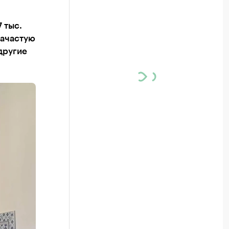
 тыс.
зачастую
 другие