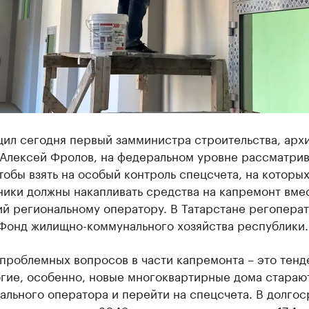
щил сегодня первый замминистра строительства, арх
 Алексей Фролов, на федеральном уровне рассматрив
тобы взять на особый контроль спецсчета, на которы
ники должны накапливать средства на капремонт вме
ий региональному оператору. В Татарстане регопера
 Фонд жилищно-коммунального хозяйства республики.
проблемных вопросов в части капремонта – это тенд
огие, особенно, новые многоквартирные дома стараю
ального оператора и перейти на спецсчета. В долго