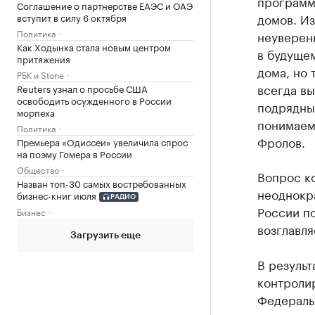
программу
Соглашение о партнерстве ЕАЭС и ОАЭ
домов. Из
вступит в силу 6 октября
Политика
неуверенн
Как Ходынка стала новым центром
в будущем
притяжения
дома, но 
РБК и Stone
всегда вы
Reuters узнал о просьбе США
освободить осужденного в России
подрядным
морпеха
понимаем,
Политика
Фролов.
Премьера «Одиссеи» увеличила спрос
на поэму Гомера в России
Общество
Вопрос ко
Назван топ-30 самых востребованных
неоднокр
бизнес-книг июля
РАДИО
России по
Бизнес
возглавля
Загрузить еще
В результ
контролир
Федераль