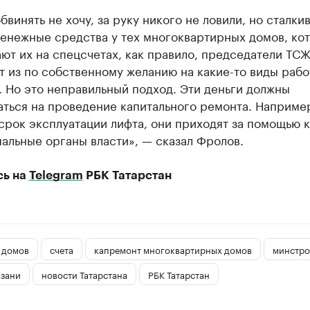
бвинять не хочу, за руку никого не ловили, но сталки
денежные средства у тех многоквартирных домов, ко
ют их на спецсчетах, как правило, председатели ТС
 из по собственному желанию на какие-то виды рабо
 Но это неправильный подход. Эти деньги должны
ться на проведение капитального ремонта. Например
срок эксплуатации лифта, они приходят за помощью к
альные органы власти», — сказал Фролов.
сь на
Telegram
РБК Татарстан
 домов
счета
капремонт многоквартирных домов
минстро
азани
новости Татарстана
РБК Татарстан