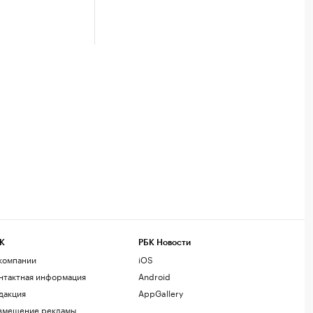
К
РБК Новости
компании
iOS
нтактная информация
Android
дакция
AppGallery
змещение рекламы