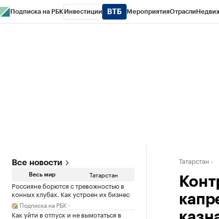
Подписка на РБК
Инвестиции
Мероприятия
Отрасли
Недви
РБК Life
Тренды
Визионеры
Национальные проекты
Город
Стиль
Кр
Спецпроекты СПб
Конференции СПб
Спецпроекты
Проверка конт
Татарстан
Все новости
Татарстан
Весь мир
Конт
Россияне борются с тревожностью в
конных клубах. Как устроен их бизнес
капр
Подписка на РБК
Как уйти в отпуск и не вымотаться в
казн