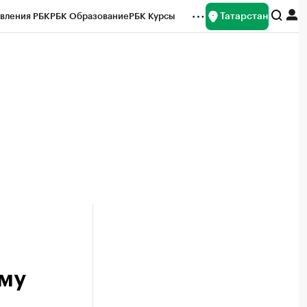
Татарстан
вления РБК
РБК Образование
РБК Курсы
рейтинги
Франшизы
Газета
ок наличной валюты
ому