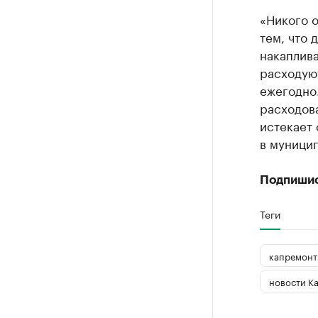
«Никого о
тем, что 
накаплива
расходуют
ежегодно.
расходова
истекает 
в муницип
Подпиши
Теги
капремонт
новости К