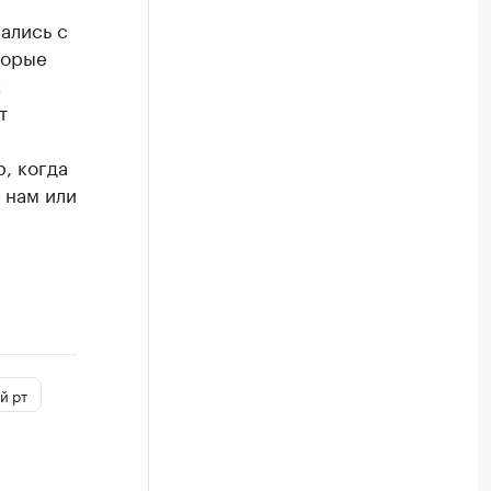
вались с
торые
Ж
т
, когда
 нам или
й рт