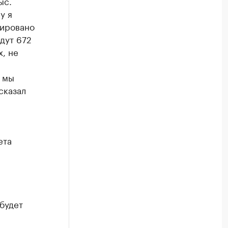
ыс.
у я
тировано
дут 672
х, не
, мы
сказал
ета
будет