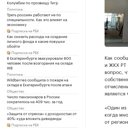
Колумбии по прозвищу Тигр
Политика
Треть россиян работают не по
специальности. Как это влияет на
экономику
Подписка на РБК
Как снизить расходы на создание
личного фонда и какие ловушки
обойти
Подписка на РБК
Как сооб
В Екатеринбурге эвакуировали 800
человек после возгорания на складе
и ЖКХ РТ
WB
вопрос, ч
Политика
собствен
Wildberries сообщила о пожаре на
складе в Екатеринбурге после атаки
отчислен
Общество
является
Число пенсионеров в России
сократилось на 409 тыс. за год
«Один из 
Общество
«Защита от стресса» с доходностью от
когда мн
40%: куда вложить дивиденды
от регион
Подписка на РБК