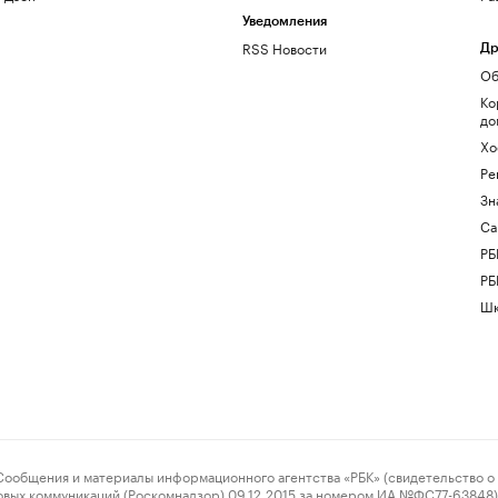
Уведомления
RSS Новости
Др
Об
Ко
до
Хо
Ре
Зн
Са
РБ
РБ
Шк
ения и материалы информационного агентства «РБК» (свидетельство о 
овых коммуникаций (Роскомнадзор) 09.12.2015 за номером ИА №ФС77-63848) 