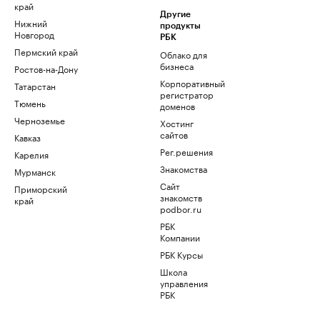
край
Другие
Нижний
продукты
Новгород
РБК
Пермский край
Облако для
бизнеса
Ростов-на-Дону
Корпоративный
Татарстан
регистратор
Тюмень
доменов
Черноземье
Хостинг
сайтов
Кавказ
Рег.решения
Карелия
Знакомства
Мурманск
Сайт
Приморский
знакомств
край
podbor.ru
РБК
Компании
РБК Курсы
Школа
управления
РБК