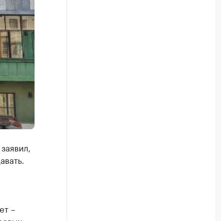
заявил,
авать.
ет –
нсовых