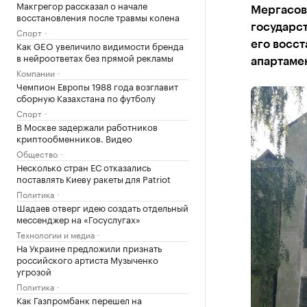
Макгрегор рассказал о начале
Мергасовс
восстановления после травмы колена
государс
Спорт
Как GEO увеличило видимости бренда
его восст
в нейроответах без прямой рекламы
апартаме
Компании
Чемпион Европы 1988 года возглавит
сборную Казахстана по футболу
Спорт
В Москве задержали работников
криптообменников. Видео
Общество
Несколько стран ЕС отказались
поставлять Киеву ракеты для Patriot
Политика
Шадаев отверг идею создать отдельный
мессенджер на «Госуслугах»
Технологии и медиа
На Украине предложили признать
российского артиста Музыченко
угрозой
Политика
Как Газпромбанк перешел на