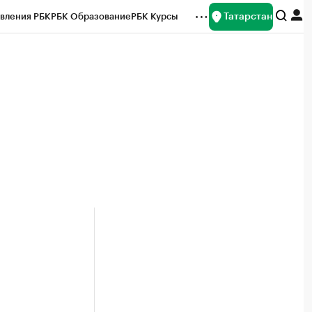
Татарстан
вления РБК
РБК Образование
РБК Курсы
рейтинги
Франшизы
Газета
ок наличной валюты