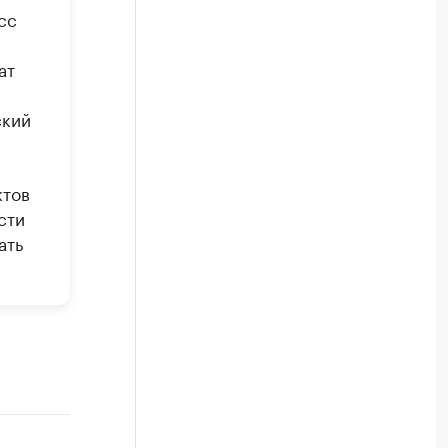
сс
ат
ский
ктов
сти
ать