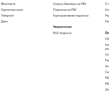
ВКонтакте
Скрыть баннеры на РБК
О 
Одноклассники
Подписка на РБК
Ко
Telegram
Корпоративная подписка
Ре
Дзен
Ра
Уведомления
RSS Новости
Др
Об
Ко
до
Хо
Ре
Зн
Са
РБ
РБ
Шк