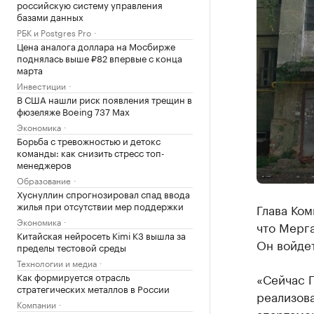
российскую систему управления
базами данных
РБК и Postgres Pro
Цена аналога доллара на Мосбирже
поднялась выше ₽82 впервые с конца
марта
Инвестиции
В США нашли риск появления трещин в
фюзеляже Boeing 737 Max
Экономика
Борьба с тревожностью и детокс
команды: как снизить стресс топ-
менеджеров
Образование
Хуснуллин спрогнозировал спад ввода
жилья при отсутствии мер поддержки
Глава Ком
Экономика
что Мерга
Китайская нейросеть Kimi K3 вышла за
Он войде
пределы тестовой среды
Технологии и медиа
Как формируется отрасль
«Сейчас 
стратегических металлов в России
реализова
Компании
апартамен