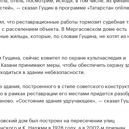
тей», — сказал Гущин в программе «Татарстан online
л, что реставрационные работы тормозит судебная т
 с расселением объекта. В Мергасовском доме есть
ые жильцы, которые, по словам Гущина, не хотят из 
 Гущина, сейчас комитет по охране культнаследия и
Казани принимают меры, чтобы обеспечить охрану з
аходиться в здании небезопасности.
 здания, построенного в стиле советского конструк
то в рамках реставрации его местами придется разоб
аново. «Состояние здания удручающее», — сказал Гу
овский дом был построен на пересечении улиц
ского и К. Наджми в 1928 году, а в 2002-м признан