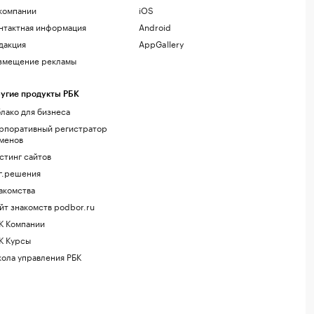
компании
iOS
нтактная информация
Android
дакция
AppGallery
змещение рекламы
угие продукты РБК
лако для бизнеса
рпоративный регистратор
менов
стинг сайтов
г.решения
акомства
йт знакомств podbor.ru
К Компании
К Курсы
ола управления РБК