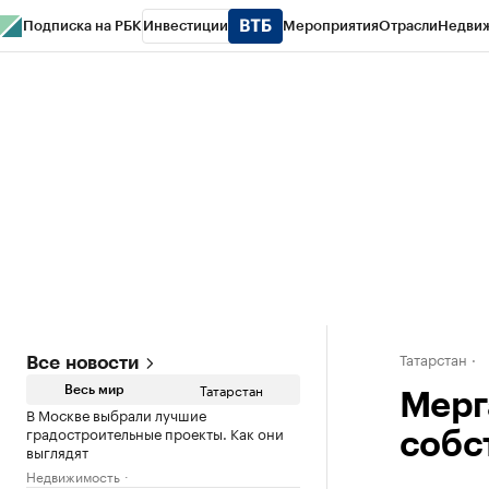
Подписка на РБК
Инвестиции
Мероприятия
Отрасли
Недви
РБК Life
Тренды
Визионеры
Национальные проекты
Город
Стиль
Кр
Спецпроекты СПб
Конференции СПб
Спецпроекты
Проверка конт
Татарстан
Все новости
Татарстан
Весь мир
Мерг
В Москве выбрали лучшие
градостроительные проекты. Как они
собс
выглядят
Недвижимость