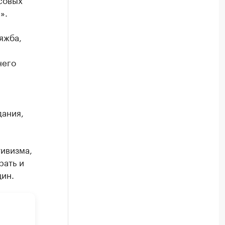
».
яжба,
него
дания,
тивизма,
рать и
щин.