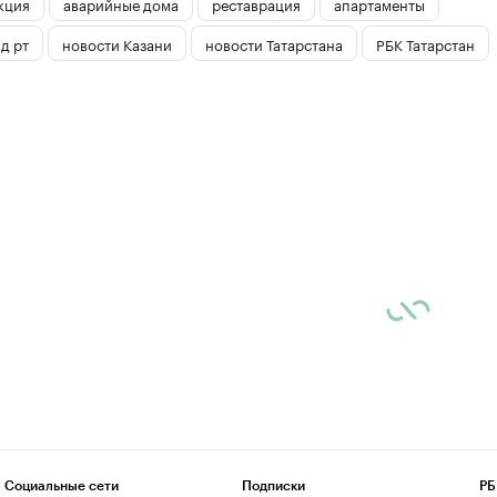
кция
аварийные дома
реставрация
апартаменты
д рт
новости Казани
новости Татарстана
РБК Татарстан
Социальные сети
Подписки
РБ