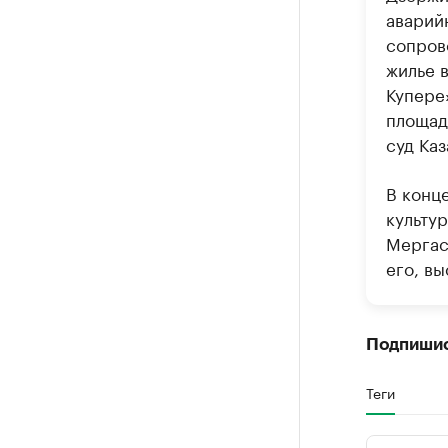
аварий
сопров
жилье в
Купере
площад
суд Каз
В конце
культу
Мергас
его, вы
Подпиши
Теги