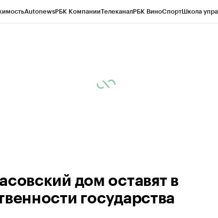
жимость
Autonews
РБК Компании
Телеканал
РБК Вино
Спорт
Школа упра
ипто
РБК Бизнес-среда
Дискуссионный клуб
Исследования
Кредитные 
рагентов
Политика
Экономика
Бизнес
Технологии и медиа
Финансы
Рын
асовский дом оставят в
твенности государства