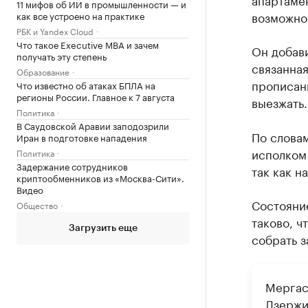
11 мифов об ИИ в промышленности — и
возможнос
как все устроено на практике
РБК и Yandex Cloud
Что такое Executive MBA и зачем
Он добави
получать эту степень
связанная
Образование
прописанн
Что известно об атаках БПЛА на
регионы России. Главное к 7 августа
выезжать.
Политика
В Саудовской Аравии заподозрили
По словам
Иран в подготовке нападения
исполком 
Политика
Задержание сотрудников
так как н
криптообменников из «Москва-Сити».
Видео
Состояние
Общество
таково, ч
Загрузить еще
собрать з
Мергас
Дзержин