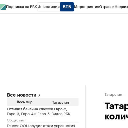
Подписка на РБК
Инвестиции
Мероприятия
Отрасли
Недви
РБК Life
Тренды
Визионеры
Национальные проекты
Город
Стиль
Кр
Спецпроекты СПб
Конференции СПб
Спецпроекты
Проверка конт
Татарстан
Все новости
Татарстан
Весь мир
Тата
Отличия бензина классов Евро-2,
Евро-3, Евро-4 и Евро-5. Видео РБК
коли
Общество
Генсек ООН осудил атаки украинских