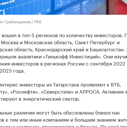
ил Гребенщиков / РБК
 вошел в топ-5 регионов по количеству инвесторов.
е Москва и Московская область, Санкт-Петербург и
ская область, Краснодарский край и Башкортостан. 
пришли аналитики «Тинькофф Инвестиций». Они изуч
ния инвесторов в регионах России с сентября 2022
2023 года.
нтерес инвесторы из Татарстана проявляют к ВТБ,
ту», «Роснефти», «Северстали» и АЛРОСА. Активнее 
тируют в энергетический сектор.
ьные различия могут быть обусловлены близостью
ов к тем или иным компаниям и большим знанием жит
онов о компании, производстве и бренде. По этой пр