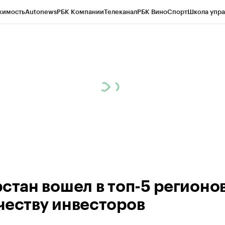
жимость
Autonews
РБК Компании
Телеканал
РБК Вино
Спорт
Школа упра
ипто
РБК Бизнес-среда
Дискуссионный клуб
Исследования
Кредитные 
рагентов
Политика
Экономика
Бизнес
Технологии и медиа
Финансы
Рын
рстан вошел в топ-5 регионо
честву инвесторов