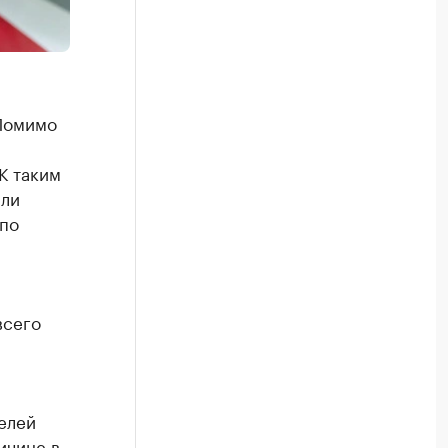
 Помимо
К таким
или
 по
всего
елей
ичине в