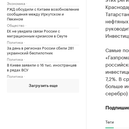
Экономика
Краснодар
РЖД обсудили с Китаем возобновление
Татарстан
сообщения между Иркутском и
Пекином
нефтяных 
Общество
руководи
ЕК не увидела связи России с
Инвестиц
миграционным кризисом в Сеуте
Политика
За день в регионах России сбили 281
Самые по
украинский беспилотник
«Газпром
Политика
российски
В Киеве заявили о 16 тыс. иностранцев
в рядах ВСУ
инвестиц
Политика
7,2%. В с
больше ин
Загрузить еще
серебро) 
Подпиши
Теги