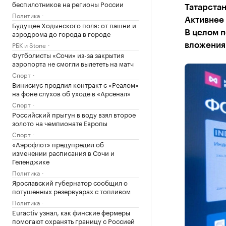
беспилотников на регионы России
Татарстан
Политика
Активнее 
Будущее Ходынского поля: от пашни и
аэродрома до города в городе
В целом 
РБК и Stone
вложения
Футболисты «Сочи» из-за закрытия
аэропорта не смогли вылететь на матч
Спорт
Винисиус продлил контракт с «Реалом»
на фоне слухов об уходе в «Арсенал»
Спорт
Российский прыгун в воду взял второе
золото на чемпионате Европы
Спорт
«Аэрофлот» предупредил об
изменении расписания в Сочи и
Геленджике
Политика
Ярославский губернатор сообщил о
потушенных резервуарах с топливом
Политика
Euractiv узнал, как финские фермеры
помогают охранять границу с Россией