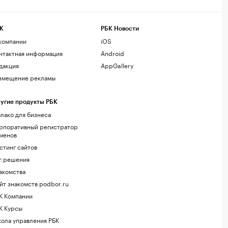
К
РБК Новости
компании
iOS
нтактная информация
Android
дакция
AppGallery
змещение рекламы
угие продукты РБК
лако для бизнеса
рпоративный регистратор
менов
стинг сайтов
г.решения
акомства
йт знакомств podbor.ru
К Компании
К Курсы
ола управления РБК