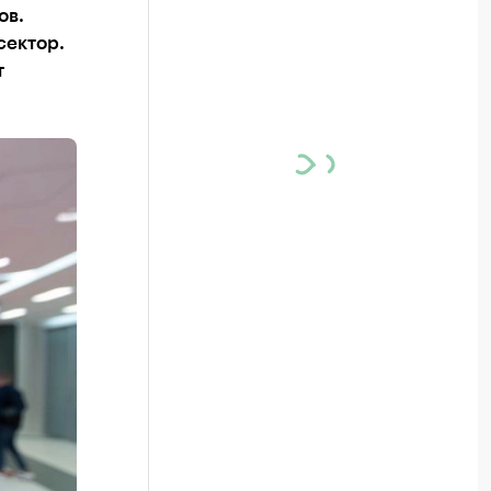
ов.
сектор.
т