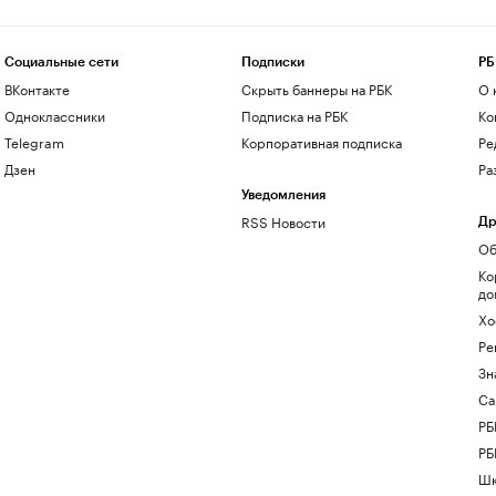
Социальные сети
Подписки
РБ
ВКонтакте
Скрыть баннеры на РБК
О 
Одноклассники
Подписка на РБК
Ко
Telegram
Корпоративная подписка
Ре
Дзен
Ра
Уведомления
RSS Новости
Др
Об
Ко
до
Хо
Ре
Зн
Са
РБ
РБ
Шк