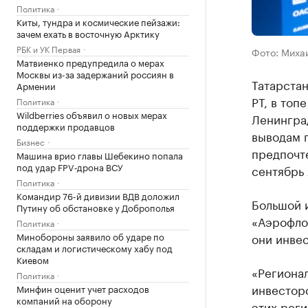
Политика
Киты, тундра и космические пейзажи:
зачем ехать в восточную Арктику
РБК и УК Первая
Фото: Миха
Матвиенко предупредила о мерах
Москвы из-за задержаний россиян в
Татарстан
Армении
РТ, в топ
Политика
Wildberries объявил о новых мерах
Ленинград
поддержки продавцов
выводам 
Бизнес
предпочте
Машина врио главы Шебекино попала
под удар FPV‑дрона ВСУ
сентябрь 
Политика
Командир 76-й дивизии ВДВ доложил
Большой и
Путину об обстановке у Доброполья
«Аэрофло
Политика
Минобороны заявило об ударе по
они инвес
складам и логистическому хабу под
Киевом
«Регионал
Политика
инвестор
Минфин оценит учет расходов
компаний на оборону
этих реги