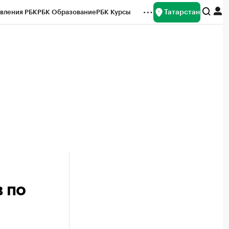
Татарстан
вления РБК
РБК Образование
РБК Курсы
рейтинги
Франшизы
Газета
ок наличной валюты
в по