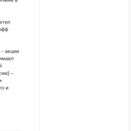
етил
офф
– акции
нимают
й
ии) –
и
то и