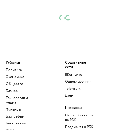
Рубрики
Социальные
сети
Политика
ВКонтакте
Экономика
Одноклассники
Общество
Telegram
Бизнес
Дзен
Технологии и
медиа
Финансы
Подписки
Скрыть баннеры
Биографии
на РБК
База знаний
Подписка на РБК
РБК Образование