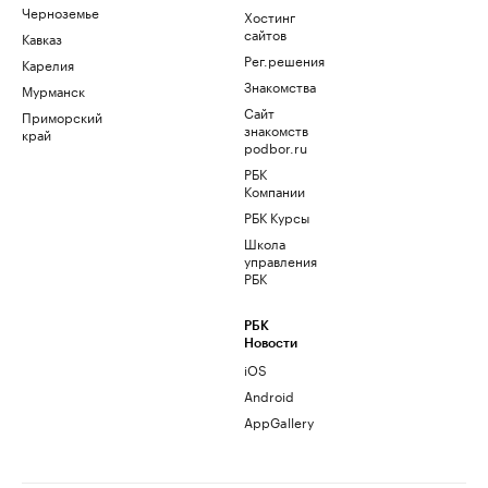
Черноземье
Хостинг
сайтов
Кавказ
Рег.решения
Карелия
Знакомства
Мурманск
Сайт
Приморский
знакомств
край
podbor.ru
РБК
Компании
РБК Курсы
Школа
управления
РБК
РБК
Новости
iOS
Android
AppGallery