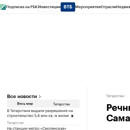
Подписка на РБК
Инвестиции
Мероприятия
Отрасли
Недви
РБК Life
Тренды
Визионеры
Национальные проекты
Город
Стиль
Кр
Спецпроекты СПб
Конференции СПб
Спецпроекты
Проверка конт
Татарстан
Все новости
Татарстан
Весь мир
Речн
В Татарстане выдали разрешения на
строительство 5,8 млн кв. м жилья
Сама
Татарстан
На станции метро «Смоленская»