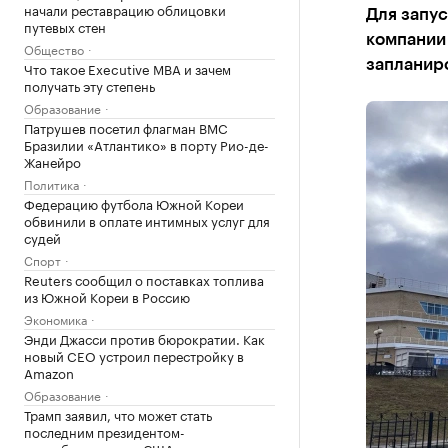
начали реставрацию облицовки
Для запус
путевых стен
компании 
Общество
запланиро
Что такое Executive MBA и зачем
получать эту степень
Образование
Патрушев посетил флагман ВМС
Бразилии «Атлантико» в порту Рио-де-
Жанейро
Политика
Федерацию футбола Южной Кореи
обвинили в оплате интимных услуг для
судей
Спорт
Reuters сообщил о поставках топлива
из Южной Кореи в Россию
Экономика
Энди Джасси против бюрократии. Как
новый CEO устроил перестройку в
Amazon
Образование
Трамп заявил, что может стать
последним президентом-
республиканцем в США