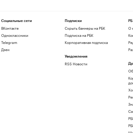
Социальные сети
Подписки
РБ
ВКонтакте
Скрыть баннеры на РБК
О 
Одноклассники
Подписка на РБК
Ко
Telegram
Корпоративная подписка
Ре
Дзен
Ра
Уведомления
RSS Новости
Др
Об
Ко
до
Хо
Ре
Зн
Са
РБ
РБ
Шк