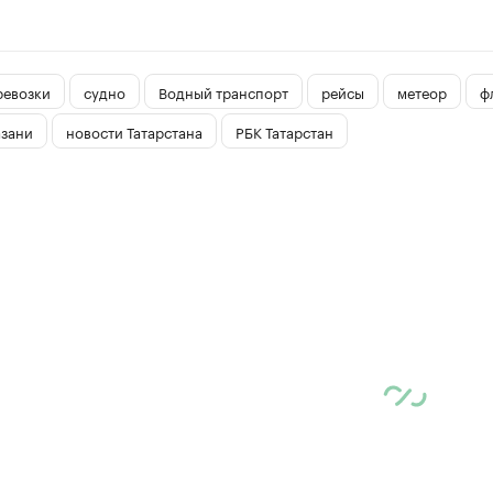
ревозки
судно
Водный транспорт
рейсы
метеор
ф
азани
новости Татарстана
РБК Татарстан