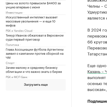
Цены на золото превысили $4400 за
Челны – С
унцию впервые с июня
Удмуртию
Инвестиции
является 
Искусственный интеллект вызовет
массовые увольнения — и еще 10
мифов
В 2024 го
РБК и Yandex Cloud
перевозки
Тимур Иванов обжаловал в Верховном
суде первый приговор
66 кругов
Политика
Перевозк
Глава Ассоциации футбола Аргентины
Татарстан
заявил о кампании против сборной на
ЧМ
Спорт
Еще одно 
Зачем малому и среднему бизнесу
Казань – 
облигации и что важно знать о бирже
выполнят 
РБК и МСП Банк
осенью те
Загрузить еще
высокая»,
Подпиши