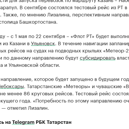
арапул. В сентябре состоялся тестовый рейс из РТ в
. Также, по мнению Лизалина, перспективным напра
столица Башкортостана.
ду – с 1 мая по 22 сентября – «Флот РТ» будет выполн
 из Казани в
Ульяновск
. В течение навигации заплан
ых рейсов на судах на подводных крыльях «Метеор-
и по данному направлению будут
субсидировать
влас
а и Ульяновской области.
направление, которое будет запущено в будущем год
Чебоксары
. Татарстанские «Метеоры» и чувашские «
не менее 86 круговых рейсов. Тестовый рейс состоя
кущего года. «Потребность по этому направлению о
 — отметил Лизалин.
сь на
Telegram
РБК Татарстан