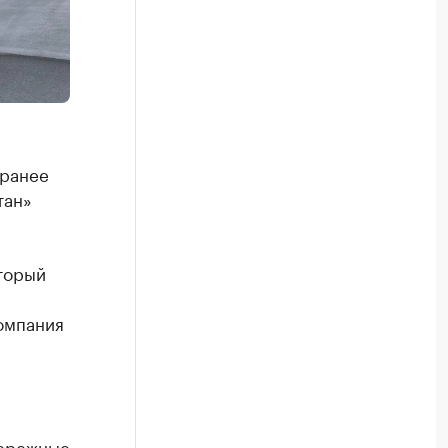
 ранее
тан»
торый
омпания
бережные