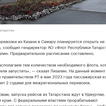
Татарстан
ревозки из Казани в Самару планируется открыть не
а, сообщил гендиректор АО «Флот Республики Татарс
злин. Предварительное расписание составлено.
асполагаем тем количеством необходимого флота, ко
ели запустить», — сказал Лизалин. На данный момент
 правительством РТ в мае 2023 года пассажирская к
ет 2 судами для межрегиональных перевозок.
овам, запуска рейсов из Татарстана ждут в Удмуртии,
 крае. С федеральными властями прорабатывают
сти для запуска перевозок по маршруту Казань – На