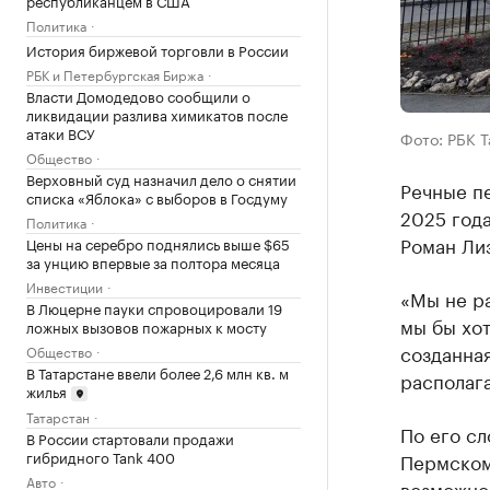
Политика
История биржевой торговли в России
РБК и Петербургская Биржа
Власти Домодедово сообщили о
ликвидации разлива химикатов после
атаки ВСУ
Фото: РБК 
Общество
Верховный суд назначил дело о снятии
Речные пе
списка «Яблока» с выборов в Госдуму
2025 год
Политика
Роман Ли
Цены на серебро поднялись выше $65
за унцию впервые за полтора месяца
Инвестиции
«Мы не р
В Люцерне пауки спровоцировали 19
мы бы хот
ложных вызовов пожарных к мосту
созданная
Общество
В Татарстане ввели более 2,6 млн кв. м
располага
жилья
Татарстан
По его сл
В России стартовали продажи
гибридного Tank 400
Пермском
Авто
возможно