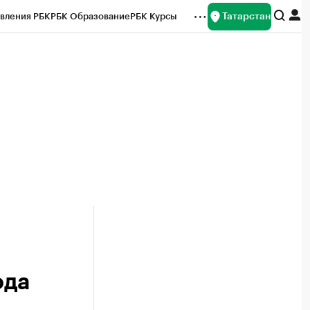
Татарстан
вления РБК
РБК Образование
РБК Курсы
рейтинги
Франшизы
Газета
ок наличной валюты
ода