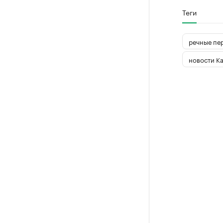
Теги
речные пе
новости К