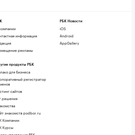
К
РБК Новости
компании
iOS
нтактная информация
Android
дакция
AppGallery
змещение рекламы
угие продукты РБК
лако для бизнеса
рпоративный регистратор
менов
стинг сайтов
г.решения
акомства
йт знакомств podbor.ru
К Компании
К Курсы
ола управления РБК