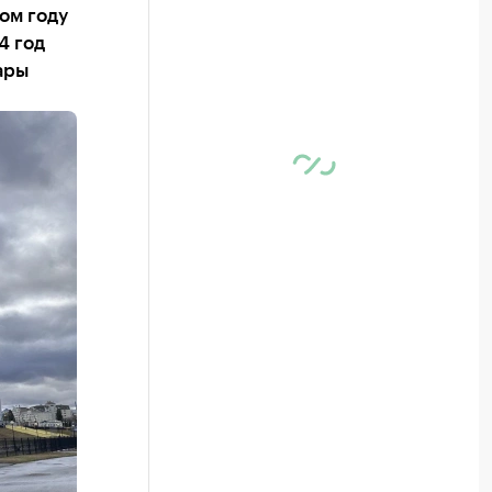
ом году
4 год
ары