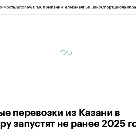
жимость
Autonews
РБК Компании
Телеканал
РБК Вино
Спорт
Школа упра
ипто
РБК Бизнес-среда
Дискуссионный клуб
Исследования
Кредитные 
рагентов
Политика
Экономика
Бизнес
Технологии и медиа
Финансы
Рын
ые перевозки из Казани в
ру запустят не ранее 2025 г