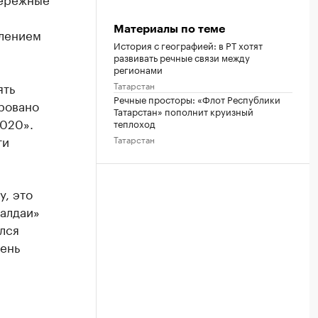
Материалы по теме
влением
История с географией: в РТ хотят
развивать речные связи между
регионами
Татарстан
ять
Речные просторы: «Флот Республики
ировано
Татарстан» пополнит круизный
2020».
теплоход
ти
Татарстан
у, это
Валдаи»
лся
чень