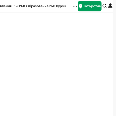
Татарстан
вления РБК
РБК Образование
РБК Курсы
рейтинги
Франшизы
Газета
ок наличной валюты
0