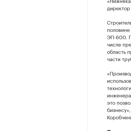
«Нижнека
директор
Строитель
половине 
ЭП-600. Г
числе пре
область п
части тру
«Произво
использов
технолог
инженера
это позво
бизнесу»
Коробчен