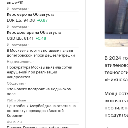
выше ₽81
Инвестиции
Курс евро на 06 августа
EUR ЦБ: 94,06
+0,87
Инвестиции
Курс доллара на 06 августа
USD ЦБ: 81,41
+0,48
Инвестиции
В Москве на торги выставили палаты
допетровской эпохи дешевле трешки
В 2024 г
Недвижимость
этиленов
Прокуратура Москвы выявила сотни
технолог
нарушений при реализации
нацпроектов
«Нижнека
Общество
Что нового построят на Ходынском
Мощность 
поле
включать 
РБК и Stone
Центробанк Азербайджана ответил на
пропилена
остановку переводов «Золотой
продуктов
Короны»
Финансы
Премьер Грузии назвал саботажем