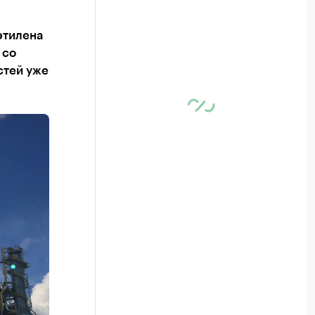
этилена
 со
стей уже