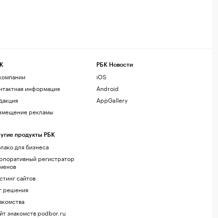
К
РБК Новости
компании
iOS
нтактная информация
Android
дакция
AppGallery
змещение рекламы
угие продукты РБК
лако для бизнеса
рпоративный регистратор
менов
стинг сайтов
г.решения
акомства
йт знакомств podbor.ru