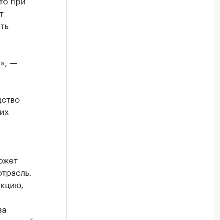
то при
т
ть
», —
дство
их
ожет
трасль.
укцию,
ва