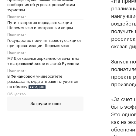
«На прим
сообщения об угрозах российским
реализац
туристам
наилучши
Политика
Путин запретил передавать акции
воздейст
Шереметьево иностранным лицам
получить 
Политика
российски
Государство получит «золотую акцию»
сказал д
при приватизации Шереметьево
Политика
МИД отказался зеркально отвечать на
Запуск но
«театральный жест» властей Румынии
полиэтиле
Политика
проекта р
В Финансовом университете
рассказали, куда отправят студентов
производ
по обмену
РАДИО
Общество
«За счет
Загрузить еще
быть эфф
Это одно
как на эк
обеспечи