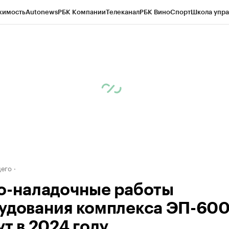
жимость
Autonews
РБК Компании
Телеканал
РБК Вино
Спорт
Школа упра
ипто
РБК Бизнес-среда
Дискуссионный клуб
Исследования
Кредитные 
рагентов
Политика
Экономика
Бизнес
Технологии и медиа
Финансы
Рын
его
о-наладочные работы
удования комплекса ЭП-60
т в 2024 году