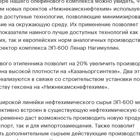
ере нашего олефинового комплекса можно увидеть, ч
ии новых проектов «Нижнекамскнефтехим» используе
е доступные технологии, позволяющие минимизирова
вие на окружающую среду. Их применение позволяет
показатели намного лучше доступных технологий как
х, так и европейских норм аналогичных производств
иректор комплекса ЭП-600 Ленар Нагимуллин.
вого этиленника позволит на 20% увеличить произво
на высокой плотности на «Казаньоргсинтезе». Два эт
еализуются в связке со строительством установки по
ству гексена на «Нижнекамскнефтехиме».
 широкой линейки нефтехимического сырья ЭП-600 м
ективно встроен в существующую нефтехимическую о
временно даст возможность производить новую прод
спорт, так и для импортозамещения. Также позволит
ть дополнительным сырьем действующие производст