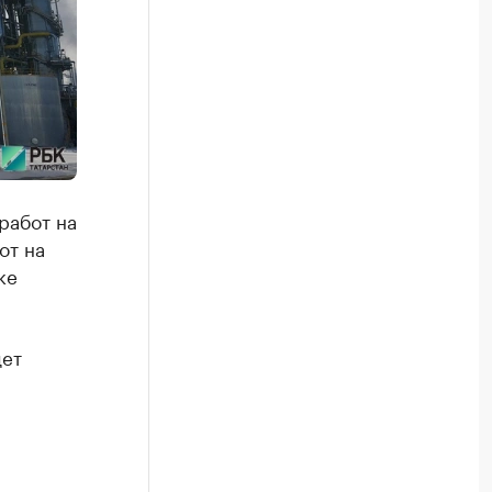
работ на
от на
ке
дет