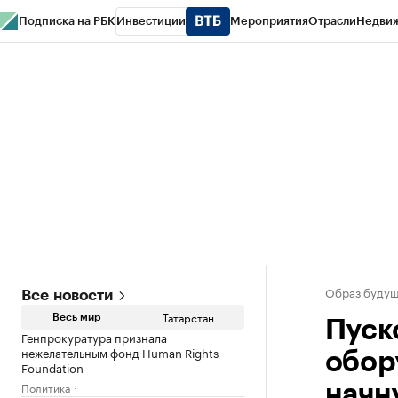
Подписка на РБК
Инвестиции
Мероприятия
Отрасли
Недви
РБК Life
Тренды
Визионеры
Национальные проекты
Город
Стиль
Кр
Спецпроекты СПб
Конференции СПб
Спецпроекты
Проверка конт
Образ будущ
Все новости
Татарстан
Весь мир
Пуск
Генпрокуратура признала
нежелательным фонд Human Rights
обор
Foundation
Политика
начну