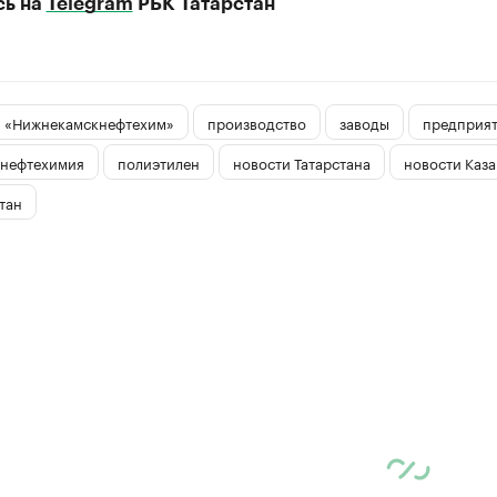
сь на
Telegram
РБК Татарстан
«Нижнекамскнефтехим»
производство
заводы
предприя
нефтехимия
полиэтилен
новости Татарстана
новости Каз
тан