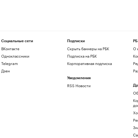
Социальные сети
Подписки
РБ
ВКонтакте
Скрыть баннеры на РБК
О 
Одноклассники
Подписка на РБК
Ко
Telegram
Корпоративная подписка
Ре
Дзен
Ра
Уведомления
RSS Новости
Др
Об
Ко
до
Хо
Ре
Зн
Са