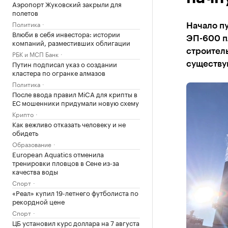
Аэропорт Жуковский закрыли для
полетов
Политика
Начало пу
Влюби в себя инвестора: истории
ЭП-600 пл
компаний, разместивших облигации
строител
РБК и МСП Банк
Путин подписал указ о создании
существ
кластера по огранке алмазов
Политика
После ввода правил MiCA для крипты в
ЕС мошенники придумали новую схему
Крипто
Как вежливо отказать человеку и не
обидеть
Образование
European Aquatics отменила
тренировки пловцов в Сене из-за
качества воды
Спорт
«Реал» купил 19-летнего футболиста по
рекордной цене
Спорт
ЦБ установил курс доллара на 7 августа