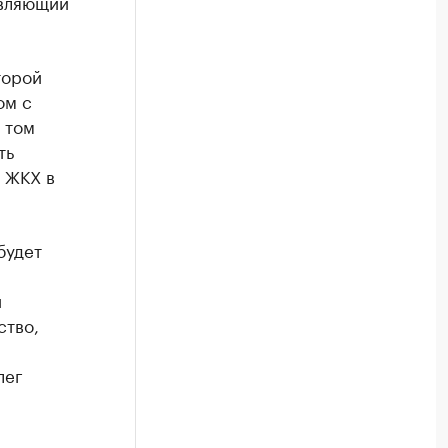
авляющий
торой
ом с
 том
ть
 ЖКХ в
будет
и
ство,
лег